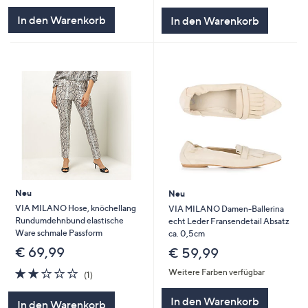
In den Warenkorb
In den Warenkorb
Neu
Neu
VIA MILANO Hose, knöchellang
VIA MILANO Damen-Ballerina
Rundumdehnbund elastische
echt Leder Fransendetail Absatz
Ware schmale Passform
ca. 0,5cm
€ 69,99
€ 59,99
2.0
1
Weitere Farben verfügbar
(1)
von
Bewertungen
5
In den Warenkorb
In den Warenkorb