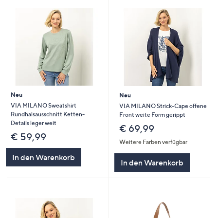
Neu
Neu
VIA MILANO Sweatshirt
VIA MILANO Strick-Cape offene
Rundhalsausschnitt Ketten-
Front weite Form gerippt
Details leger weit
€ 69,99
€ 59,99
Weitere Farben verfügbar
In den Warenkorb
In den Warenkorb