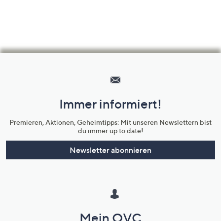
Hilfeseiten,
Service
und
Immer informiert!
Unternehmensinformationen
Premieren, Aktionen, Geheimtipps: Mit unseren Newslettern bist
du immer up to date!
Newsletter abonnieren
Mein QVC