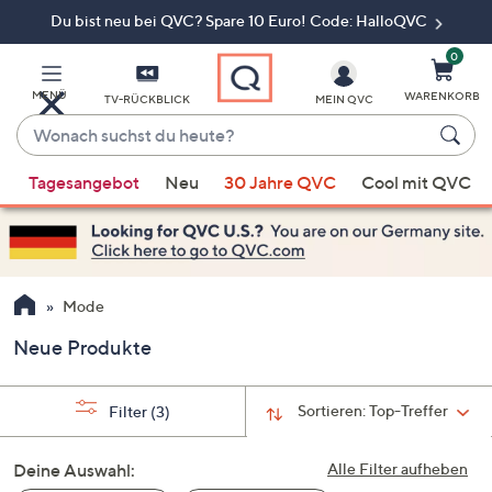
Du bist neu bei QVC? Spare 10 Euro! Code: HalloQVC
Zum
Hauptinhalt
springen
0
MENÜ
WARENKORB
TV-RÜCKBLICK
MEIN QVC
Wonach
suchst
Wenn
du
Tagesangebot
Neu
30 Jahre QVC
Cool mit QVC
Vorschläge
heute?
verfügbar
sind,
verwenden
Sie
Mode
die
Neue Produkte
Pfeiltasten
nach
oben
Sortieren:
Top-Treffer
Filter
(3)
und
nach
Deine Auswahl:
Alle Filter aufheben
unten