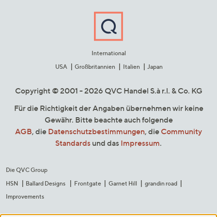
International
USA
Großbritannien
Italien
Japan
Copyright © 2001 - 2026 QVC Handel S.à r.l. & Co. KG
Für die Richtigkeit der Angaben übernehmen wir keine
Gewähr. Bitte beachte auch folgende
AGB
, die
Datenschutzbestimmungen
, die
Community
Standards
und das
Impressum
.
Die QVC Group
HSN
Ballard Designs
Frontgate
Garnet Hill
grandin road
Improvements