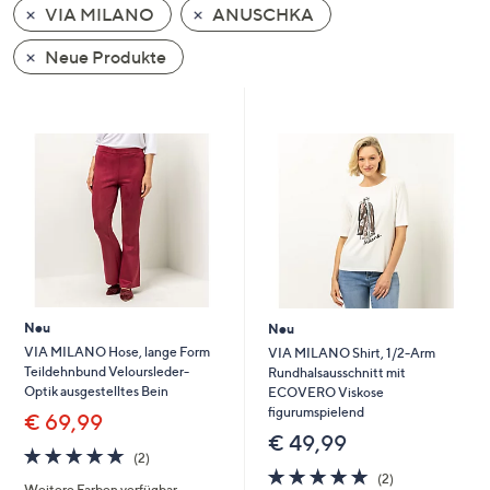
VIA MILANO
ANUSCHKA
oder
wischen
Neue Produkte
Sie
auf
Touch-
Geräten
nach
links
bzw.
rechts,
um
diese
Neu
Neu
anzuzeigen.
VIA MILANO Hose, lange Form
VIA MILANO Shirt, 1/2-Arm
Teildehnbund Veloursleder-
Rundhalsausschnitt mit
Optik ausgestelltes Bein
ECOVERO Viskose
figurumspielend
€ 69,99
€ 49,99
5.0
2
(2)
von
Bewertungen
5.0
2
(2)
Weitere Farben verfügbar