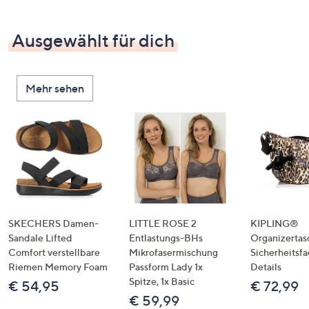
Ausgewählt für dich
Mehr sehen
SKECHERS Damen-
LITTLE ROSE 2
KIPLING®
Sandale Lifted
Entlastungs-BHs
Organizertas
Comfort verstellbare
Mikrofasermischung
Sicherheitsf
Riemen Memory Foam
Passform Lady 1x
Details
Spitze, 1x Basic
€ 54,95
€ 72,99
€ 59,99