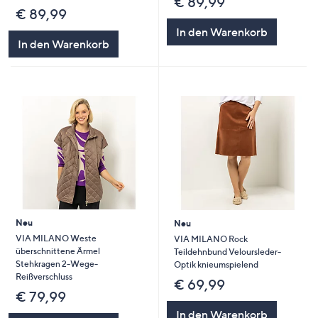
€ 89,99
€ 89,99
In den Warenkorb
In den Warenkorb
Neu
Neu
VIA MILANO Weste
VIA MILANO Rock
überschnittene Ärmel
Teildehnbund Veloursleder-
Stehkragen 2-Wege-
Optik knieumspielend
Reißverschluss
€ 69,99
€ 79,99
In den Warenkorb