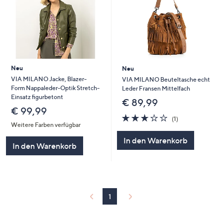
Neu
Neu
VIA MILANO Jacke, Blazer-
VIA MILANO Beuteltasche echt
Form Nappaleder-Optik Stretch-
Leder Fransen Mittelfach
Einsatz figurbetont
€ 89,99
€ 99,99
3.0
1
(1)
von
Bewertungen
Weitere Farben verfügbar
5
In den Warenkorb
In den Warenkorb
1