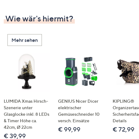
Wie wär's hiermit?
Mehr sehen
LUMIDA Xmas Hirsch-
GENIUS Nicer Dicer
KIPLING®
Szenerie unter
elektrischer
Organizertas
Glasglocke inkl. 8 LEDs
Gemüseschneider 10
Sicherheitsf
& Timer Höhe ca.
versch. Einsätze
Details
42cm, Ø 22cm
€ 99,99
€ 72,99
€ 39,99