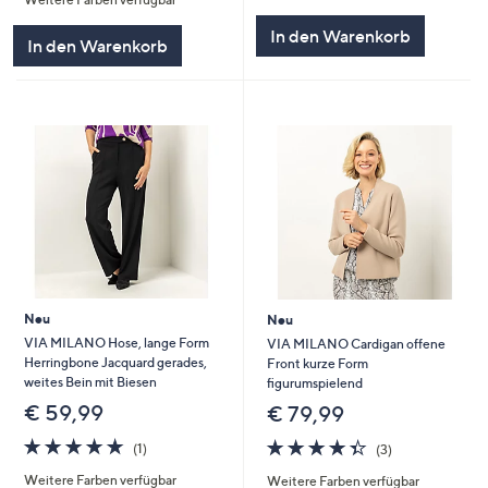
5
von
Bewertungen
5
In den Warenkorb
In den Warenkorb
Neu
Neu
VIA MILANO Hose, lange Form
VIA MILANO Cardigan offene
Herringbone Jacquard gerades,
Front kurze Form
weites Bein mit Biesen
figurumspielend
€ 59,99
€ 79,99
5.0
1
4.3
3
(1)
(3)
von
Bewertungen
von
Bewertungen
Weitere Farben verfügbar
Weitere Farben verfügbar
5
5