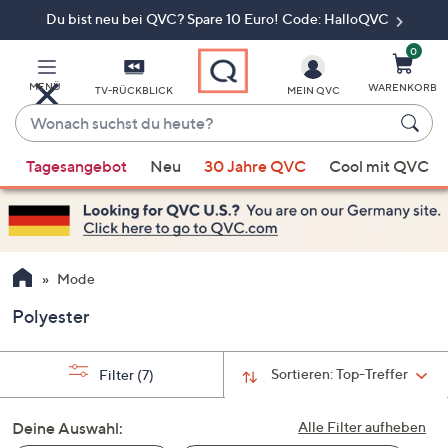
Du bist neu bei QVC? Spare 10 Euro! Code: HalloQVC
Zum
Hauptinhalt
springen
0
MENÜ
WARENKORB
TV-RÜCKBLICK
MEIN QVC
Wonach
suchst
Wenn
du
Tagesangebot
Neu
30 Jahre QVC
Cool mit QVC
Vorschläge
heute?
verfügbar
sind,
verwenden
Sie
Mode
die
Polyester
Pfeiltasten
nach
oben
Sortieren:
Top-Treffer
Filter
(7)
und
nach
Deine Auswahl:
Alle Filter aufheben
unten