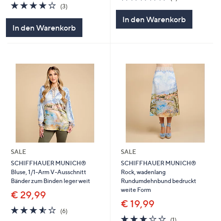
4.0
3
von
Bewertungen
(3)
von
Bewertungen
5
In den Warenkorb
5
In den Warenkorb
SALE
SALE
SCHIFFHAUER MUNICH®
SCHIFFHAUER MUNICH®
Bluse, 1/1-Arm V-Ausschnitt
Rock, wadenlang
Bänder zum Binden leger weit
Rundumdehnbund bedruckt
weite Form
€ 29,99
€ 19,99
3.5
6
(6)
von
Bewertungen
3.0
1
(1)