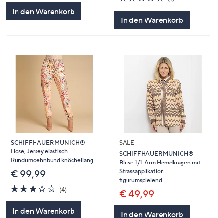
5
von
Bewertungen
In den Warenkorb
5
In den Warenkorb
SCHIFFHAUER MUNICH®
SALE
Hose, Jersey elastisch
SCHIFFHAUER MUNICH®
Rundumdehnbund knöchellang
Bluse 1/1-Arm Hemdkragen mit
Strassapplikation
€ 99,99
figurumspielend
3.0
4
(4)
€ 49,99
von
Bewertungen
5
In den Warenkorb
In den Warenkorb