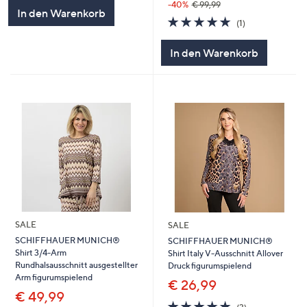
-40%
€ 99,99
In den Warenkorb
5.0
1
(1)
von
Bewertungen
5
In den Warenkorb
SALE
SALE
SCHIFFHAUER MUNICH®
SCHIFFHAUER MUNICH®
Shirt 3/4-Arm
Shirt Italy V-Ausschnitt Allover
Rundhalsausschnitt ausgestellter
Druck figurumspielend
Arm figurumspielend
€ 26,99
€ 49,99
5.0
3