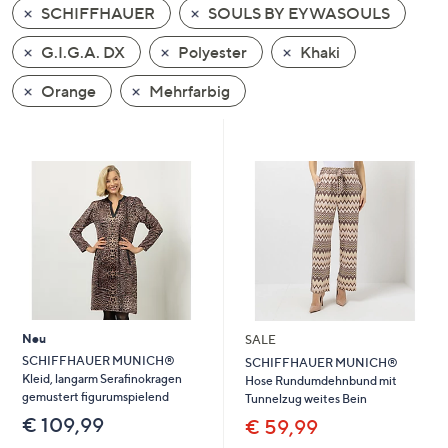
SCHIFFHAUER
SOULS BY EYWASOULS
oder
wischen
G.I.G.A. DX
Polyester
Khaki
Sie
auf
Orange
Mehrfarbig
Touch-
Geräten
nach
links
bzw.
rechts,
um
diese
anzuzeigen.
Neu
SALE
SCHIFFHAUER MUNICH®
SCHIFFHAUER MUNICH®
Kleid, langarm Serafinokragen
Hose Rundumdehnbund mit
gemustert figurumspielend
Tunnelzug weites Bein
€ 109,99
€ 59,99