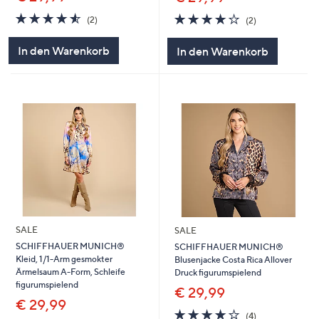
4.5
2
4.0
2
(2)
(2)
von
Bewertungen
von
Bewertungen
5
5
In den Warenkorb
In den Warenkorb
SALE
SALE
SCHIFFHAUER MUNICH®
SCHIFFHAUER MUNICH®
Kleid, 1/1-Arm gesmokter
Blusenjacke Costa Rica Allover
Ärmelsaum A-Form, Schleife
Druck figurumspielend
figurumspielend
€ 29,99
€ 29,99
3.8
4
(4)