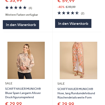
€ 35,99
€ 59,99
4.7
6
-40%
€ 99,99
(6)
von
Bewertungen
4.5
2
(2)
Weitere Farben verfügbar
5
von
Bewertungen
5
In den Warenkorb
In den Warenkorb
SALE
SALE
SCHIFFHAUER MUNICH®
SCHIFFHAUER MUNICH®
Bluse Spain Langarm Allover
Hose, lang Rundumdehnbund
Druck figurumspielend
Rüschendetails weite Form
€ 29,99
€ 29,99