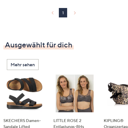
1
Ausgewählt für dich
Mehr sehen
SKECHERS Damen-
LITTLE ROSE 2
KIPLING®
Sandale Lifted
Entlastungs-BHs
Organizertas