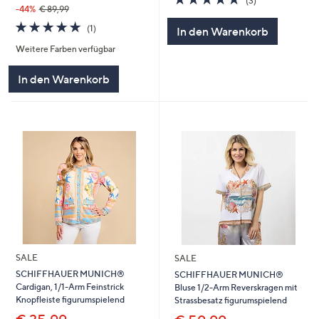
(3)
von
Bewertungen
-44%
€ 89,99
5
5.0
1
(1)
In den Warenkorb
von
Bewertungen
Weitere Farben verfügbar
5
In den Warenkorb
SALE
SALE
SCHIFFHAUER MUNICH®
SCHIFFHAUER MUNICH®
Cardigan, 1/1-Arm Feinstrick
Bluse 1/2-Arm Reverskragen mit
Knopfleiste figurumspielend
Strassbesatz figurumspielend