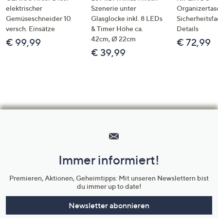
elektrischer
Szenerie unter
Organizertas
Gemüseschneider 10
Glasglocke inkl. 8 LEDs
Sicherheitsf
versch. Einsätze
& Timer Höhe ca.
Details
42cm, Ø 22cm
€ 99,99
€ 72,99
€ 39,99
Hilfeseiten,
Service
und
Immer informiert!
Unternehmensinformationen
Premieren, Aktionen, Geheimtipps: Mit unseren Newslettern bist
du immer up to date!
Newsletter abonnieren