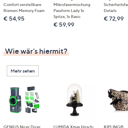
Comfort verstellbare
Mikrofasermischung
Sicherheitsf
Riemen Memory Foam
Passform Lady 1x
Details
Spitze, 1x Basic
€ 54,95
€ 72,99
€ 59,99
Wie wär's hiermit?
Mehr sehen
GENIUS Nicer Dicer
LUMIDA Xmas Hirsch-
KIPLING®