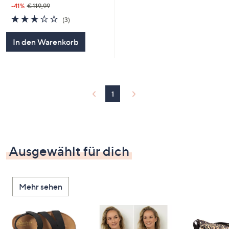
-41%
€ 119,99
2.7
3
(3)
von
Bewertungen
5
In den Warenkorb
1
Ausgewählt für dich
Mehr sehen