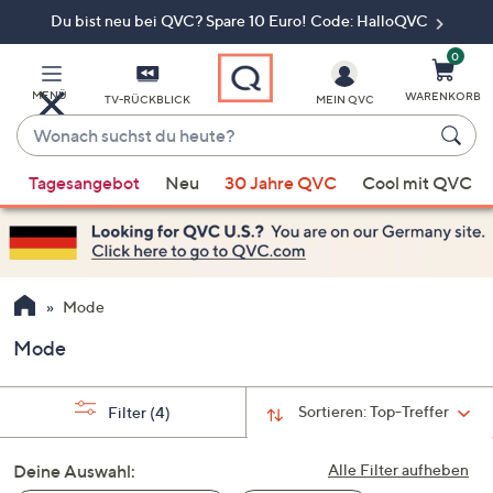
Du bist neu bei QVC? Spare 10 Euro! Code: HalloQVC
Zum
Hauptinhalt
springen
0
MENÜ
WARENKORB
TV-RÜCKBLICK
MEIN QVC
Wonach
suchst
Wenn
du
Tagesangebot
Neu
30 Jahre QVC
Cool mit QVC
Vorschläge
heute?
verfügbar
sind,
verwenden
Sie
Mode
die
Mode
Pfeiltasten
nach
oben
Sortieren:
Top-Treffer
Filter
(4)
und
nach
Deine Auswahl:
Alle Filter aufheben
unten