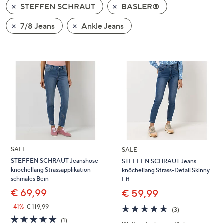
STEFFEN SCHRAUT
BASLER®
oder
wischen
7/8 Jeans
Ankle Jeans
Sie
auf
Touch-
Geräten
nach
links
bzw.
rechts,
um
diese
SALE
SALE
anzuzeigen.
STEFFEN SCHRAUT Jeanshose
STEFFEN SCHRAUT Jeans
knöchellang Strassapplikation
knöchellang Strass-Detail Skinny
schmales Bein
Fit
€ 69,99
€ 59,99
5.0
3
-41%
€ 119,99
(3)
von
Bewertungen
5.0
1
(1)