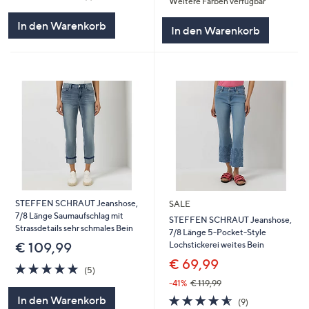
Weitere Farben verfügbar
5
von
Bewertungen
5
In den Warenkorb
In den Warenkorb
STEFFEN SCHRAUT Jeanshose,
SALE
7/8 Länge Saumaufschlag mit
STEFFEN SCHRAUT Jeanshose,
Strassdetails sehr schmales Bein
7/8 Länge 5-Pocket-Style
Lochstickerei weites Bein
€ 109,99
€ 69,99
4.8
5
(5)
von
Bewertungen
-41%
€ 119,99
5
4.6
9
In den Warenkorb
(9)