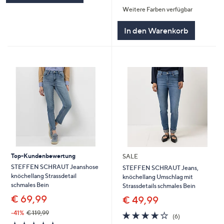
von
Bewertungen
Weitere Farben verfügbar
5
In den Warenkorb
Top-Kundenbewertung
SALE
STEFFEN SCHRAUT Jeanshose
STEFFEN SCHRAUT Jeans,
knöchellang Strassdetail
knöchellang Umschlag mit
schmales Bein
Strassdetails schmales Bein
€ 69,99
€ 49,99
-41%
€ 119,99
4.2
6
(6)
von
Bewertungen
4.5
22