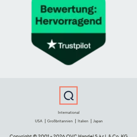
International
USA
Großbritannien
Italien
Japan
Copyright © 2001 - 2026 QVC Handel S.à r.l. & Co. KG