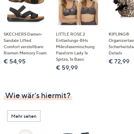
SKECHERS Damen-
LITTLE ROSE 2
KIPLING®
Sandale Lifted
Entlastungs-BHs
Organizertas
Comfort verstellbare
Mikrofasermischung
Sicherheitsf
Riemen Memory Foam
Passform Lady 1x
Details
Spitze, 1x Basic
€ 54,95
€ 72,99
€ 59,99
Wie wär's hiermit?
Mehr sehen