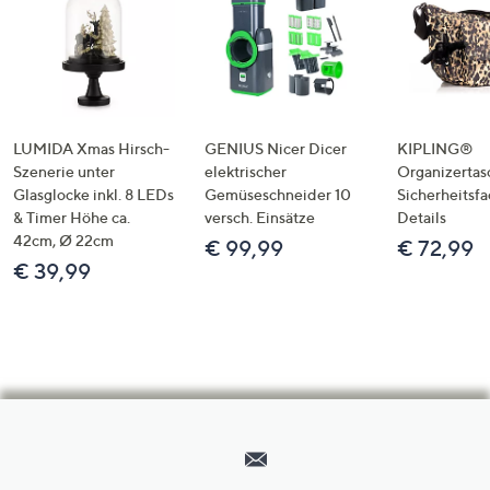
LUMIDA Xmas Hirsch-
GENIUS Nicer Dicer
KIPLING®
Szenerie unter
elektrischer
Organizertas
Glasglocke inkl. 8 LEDs
Gemüseschneider 10
Sicherheitsf
& Timer Höhe ca.
versch. Einsätze
Details
42cm, Ø 22cm
€ 99,99
€ 72,99
€ 39,99
Hilfeseiten,
Service
und