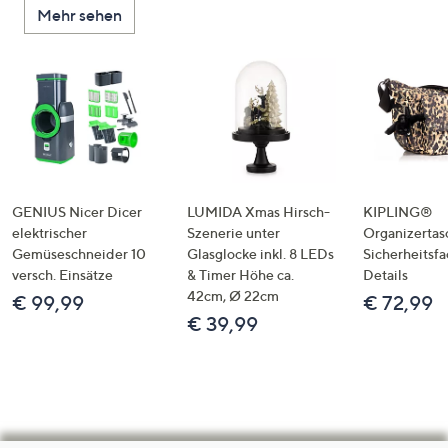
Mehr sehen
GENIUS Nicer Dicer
LUMIDA Xmas Hirsch-
KIPLING®
elektrischer
Szenerie unter
Organizertas
Gemüseschneider 10
Glasglocke inkl. 8 LEDs
Sicherheitsf
versch. Einsätze
& Timer Höhe ca.
Details
42cm, Ø 22cm
€ 99,99
€ 72,99
€ 39,99