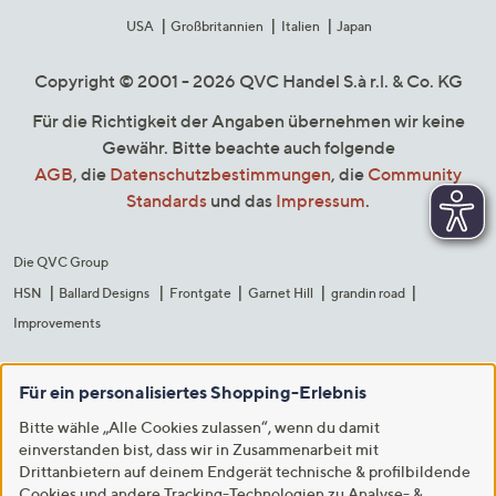
USA
Großbritannien
Italien
Japan
Copyright © 2001 - 2026 QVC Handel S.à r.l. & Co. KG
Für die Richtigkeit der Angaben übernehmen wir keine
Gewähr. Bitte beachte auch folgende
AGB
, die
Datenschutzbestimmungen
, die
Community
Standards
und das
Impressum
.
Die QVC Group
HSN
Ballard Designs
Frontgate
Garnet Hill
grandin road
Improvements
Für ein personalisiertes Shopping-Erlebnis
Bitte wähle „Alle Cookies zulassen“, wenn du damit
einverstanden bist, dass wir in Zusammenarbeit mit
Drittanbietern auf deinem Endgerät technische & profilbildende
Cookies und andere Tracking-Technologien zu Analyse- &