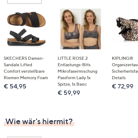
oder
wischen
Sie
auf
Touch-
Geräten
nach
links
SKECHERS Damen-
LITTLE ROSE 2
KIPLING®
bzw.
Sandale Lifted
Entlastungs-BHs
Organizertas
Comfort verstellbare
Mikrofasermischung
Sicherheitsf
rechts,
Riemen Memory Foam
Passform Lady 1x
Details
um
Spitze, 1x Basic
€ 54,95
€ 72,99
diese
€ 59,99
anzuzeigen.
Wie wär's hiermit?