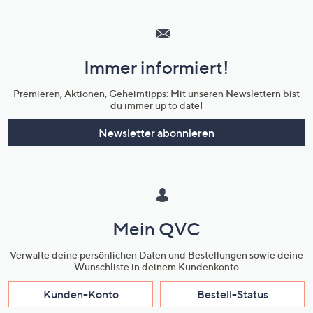
Hilfeseiten,
Service
und
Immer informiert!
Unternehmensinformationen
Premieren, Aktionen, Geheimtipps: Mit unseren Newslettern bist
du immer up to date!
Newsletter abonnieren
Mein QVC
Verwalte deine persönlichen Daten und Bestellungen sowie deine
Wunschliste in deinem Kundenkonto
Kunden-Konto
Bestell-Status