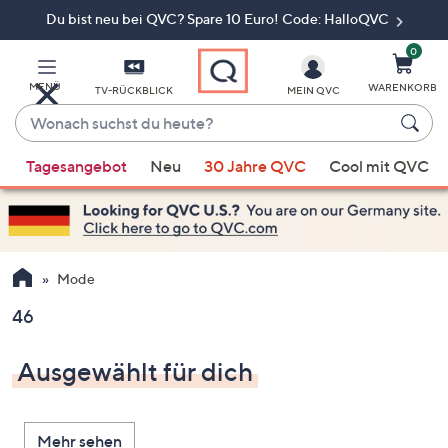
Du bist neu bei QVC? Spare 10 Euro! Code: HalloQVC
Zum
Hauptinhalt
springen
0
MENÜ
WARENKORB
TV-RÜCKBLICK
MEIN QVC
Wonach
suchst
Wenn
du
Tagesangebot
Neu
30 Jahre QVC
Cool mit QVC
Vorschläge
heute?
verfügbar
sind,
verwenden
Sie
Mode
die
46
Pfeiltasten
nach
Ausgewählt für dich
oben
und
nach
Mehr sehen
unten