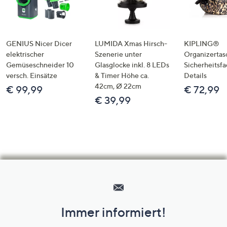
GENIUS Nicer Dicer
LUMIDA Xmas Hirsch-
KIPLING®
elektrischer
Szenerie unter
Organizertas
Gemüseschneider 10
Glasglocke inkl. 8 LEDs
Sicherheitsf
versch. Einsätze
& Timer Höhe ca.
Details
42cm, Ø 22cm
€ 99,99
€ 72,99
€ 39,99
Hilfeseiten,
Service
und
Immer informiert!
Unternehmensinformationen