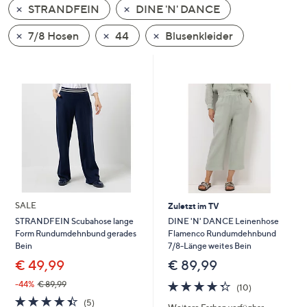
STRANDFEIN
DINE 'N' DANCE
oder
wischen
7/8 Hosen
44
Blusenkleider
Sie
auf
Touch-
Geräten
nach
links
bzw.
rechts,
um
diese
SALE
Zuletzt im TV
anzuzeigen.
DINE 'N' DANCE Leinenhose
STRANDFEIN Scubahose lange
Flamenco Rundumdehnbund
Form Rundumdehnbund gerades
7/8-Länge weites Bein
Bein
€ 89,99
€ 49,99
4.3
10
-44%
€ 89,99
(10)
von
Bewertungen
4.4
5
(5)