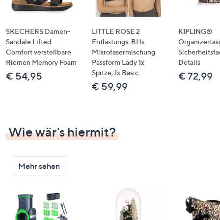
SKECHERS Damen-
LITTLE ROSE 2
KIPLING®
Sandale Lifted
Entlastungs-BHs
Organizertas
Comfort verstellbare
Mikrofasermischung
Sicherheitsf
Riemen Memory Foam
Passform Lady 1x
Details
Spitze, 1x Basic
€ 54,95
€ 72,99
€ 59,99
Wie wär's hiermit?
Mehr sehen