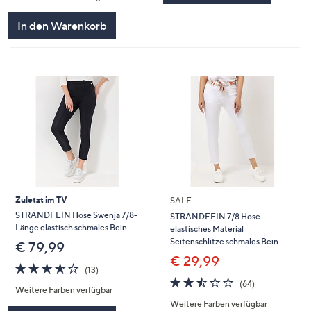
In den Warenkorb
Zuletzt im TV
SALE
STRANDFEIN Hose Swenja 7/8-
STRANDFEIN 7/8 Hose
Länge elastisch schmales Bein
elastisches Material
Seitenschlitze schmales Bein
€ 79,99
€ 29,99
3.6
13
(13)
von
Bewertungen
2.5
64
(64)
Weitere Farben verfügbar
5
von
Bewertungen
Weitere Farben verfügbar
5