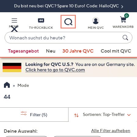
Du bist neu bei QVC? Spare 10 Euro! Code: HalloQVC
Zum
Hauptinhalt
springen
0
MENÜ
WARENKORB
TV-RÜCKBLICK
MEIN QVC
Wonach
suchst
Wenn
du
Tagesangebot
Neu
30 Jahre QVC
Cool mit QVC
Vorschläge
heute?
verfügbar
sind,
verwenden
Sie
Mode
die
44
Pfeiltasten
nach
oben
Sortieren:
Top-Treffer
Filter
(5)
und
nach
Deine Auswahl:
Alle Filter aufheben
unten