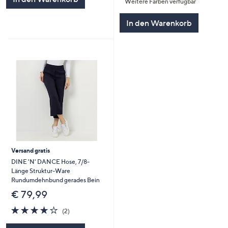
Weitere Farben verfügbar
5
In den Warenkorb
Versand gratis
DINE 'N' DANCE Hose, 7/8-
Länge Struktur-Ware
Rundumdehnbund gerades Bein
€ 79,99
4.0
2
(2)
von
Bewertungen
5