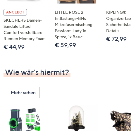
LITTLE ROSE 2
KIPLING®
ANGEBOT
Entlastungs-BHs
Organizertas
SKECHERS Damen-
Mikrofasermischung
Sicherheitsf
Sandale Lifted
Passform Lady 1x
Details
Comfort verstellbare
Spitze, 1x Basic
€ 72,99
Riemen Memory Foam
€ 59,99
€ 44,99
Wie wär's hiermit?
Mehr sehen