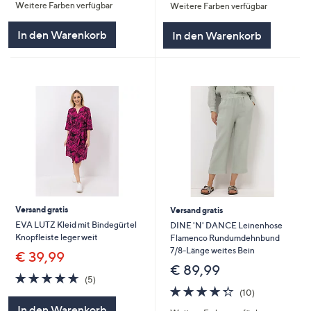
Weitere Farben verfügbar
Weitere Farben verfügbar
5
5
In den Warenkorb
In den Warenkorb
Versand gratis
Versand gratis
EVA LUTZ Kleid mit Bindegürtel
DINE 'N' DANCE Leinenhose
Knopfleiste leger weit
Flamenco Rundumdehnbund
7/8-Länge weites Bein
€ 39,99
€ 89,99
4.6
5
(5)
von
Bewertungen
4.3
10
(10)
5
von
Bewertungen
In den Warenkorb