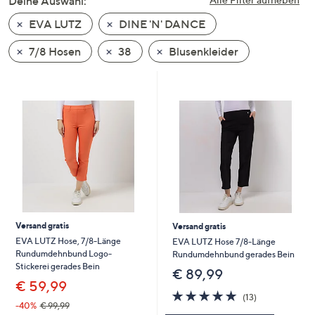
Deine Auswahl:
unten
EVA LUTZ
DINE 'N' DANCE
oder
wischen
7/8 Hosen
38
Blusenkleider
Sie
auf
Touch-
Geräten
nach
links
bzw.
rechts,
um
diese
Versand gratis
Versand gratis
anzuzeigen.
EVA LUTZ Hose, 7/8-Länge
EVA LUTZ Hose 7/8-Länge
Rundumdehnbund Logo-
Rundumdehnbund gerades Bein
Stickerei gerades Bein
€ 89,99
€ 59,99
5.0
13
(13)
von
Bewertungen
-40%
€ 99,99