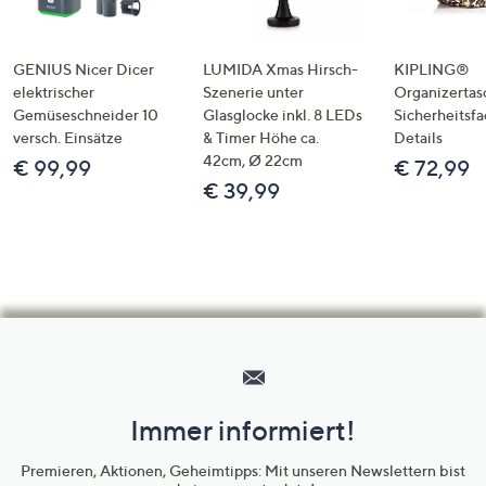
GENIUS Nicer Dicer
LUMIDA Xmas Hirsch-
KIPLING®
elektrischer
Szenerie unter
Organizertas
Gemüseschneider 10
Glasglocke inkl. 8 LEDs
Sicherheitsf
versch. Einsätze
& Timer Höhe ca.
Details
42cm, Ø 22cm
€ 99,99
€ 72,99
€ 39,99
Hilfeseiten,
Service
und
Immer informiert!
Unternehmensinformationen
Premieren, Aktionen, Geheimtipps: Mit unseren Newslettern bist