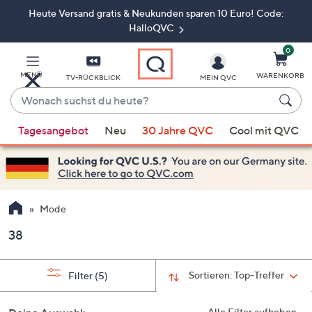
Heute Versand gratis & Neukunden sparen 10 Euro! Code:
Zum
Hauptinhalt
HalloQVC
springen
0
MENÜ
WARENKORB
TV-RÜCKBLICK
MEIN QVC
Wonach
suchst
Wenn
du
Tagesangebot
Neu
30 Jahre QVC
Cool mit QVC
Vorschläge
heute?
verfügbar
sind,
verwenden
Sie
Mode
die
38
Pfeiltasten
nach
oben
Sortieren:
Top-Treffer
Filter
(5)
und
nach
Alle Filter aufheben