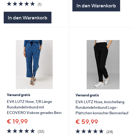
5
5.0
1
(1)
In den Warenkorb
von
Bewertungen
5
In den Warenkorb
Versand gratis
Versand gratis
EVA LUTZ Hose, 7/8 Länge
EVA LUTZ Hose, knöchellang
Rundumdehnbund mit
Rundumdehnbund Logo-
ECOVERO Viskose gerades Bein
Plättchen konischer Beinverlauf
€ 19,99
€ 59,99
4.7
32
4.7
24
(32)
(24)
von
Bewertungen
von
Bewertungen