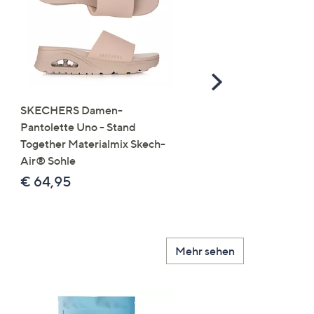
Scroll
Right
SKECHERS Damen-
JERYMOOD HOMEWEA
Pantolette Uno - Stand
Tops Mikrofaser Seitensc
Together Materialmix Skech-
leger weit
Air® Sohle
€ 24,99
€ 64,95
Mehr sehen