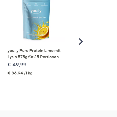
Scroll
Right
you:ly Pure Protein Limo mit
STRANDFEIN Punto-Ho
Lysin 575g für 25 Portionen
elastisch Rundumdehnb
Logo-Stickerei weites B
€ 49,99
€ 109,99
€ 86,94 /1 kg