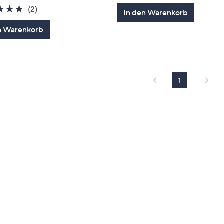
5.0
2
(2)
In den Warenkorb
von
Bewertungen
n Warenkorb
5
1