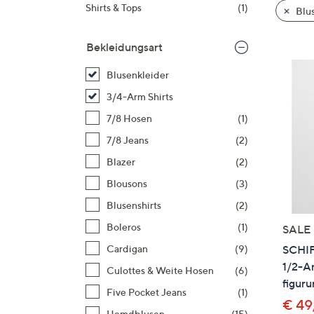
Si
Shirts & Tops
(1)
Blus
au
T
Bekleidungsart
G
n
Blusenkleider
li
3/4-Arm Shirts
b
7/8 Hosen
(1)
re
7/8 Jeans
(2)
u
di
Blazer
(2)
an
Blousons
(3)
Blusenshirts
(2)
Boleros
(1)
SALE
SCHI
Cardigan
(9)
1/2-A
Culottes & Weite Hosen
(6)
figur
Five Pocket Jeans
(1)
€ 49
Hemdblusen
(15)