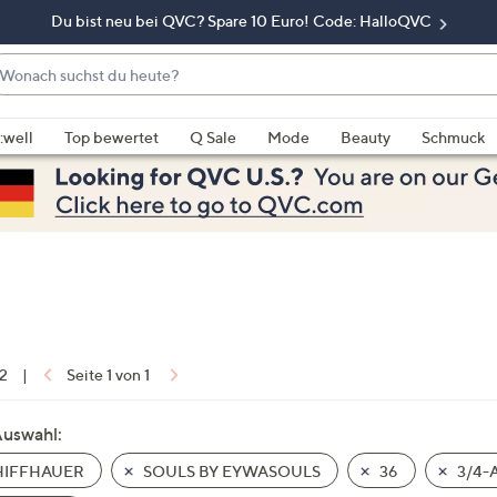
Du bist neu bei QVC? Spare 10 Euro! Code: HalloQVC
onach
chst
enn
u
rschläge
:well
Top bewertet
Q Sale
Mode
Beauty
Schmuck
eute?
rfügbar
nd,
erwenden
e
e
eiltasten
ach
ben
nd
 2
|
Seite 1 von 1
ach
nten
Auswahl:
der
IFFHAUER
SOULS BY EYWASOULS
36
3/4-A
ischen