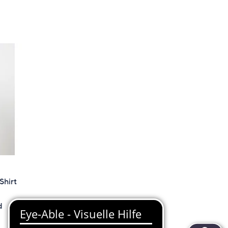
hirt
d