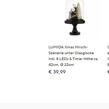
LUMIDA Xmas Hirsch-
Szenerie unter Glasglocke
inkl. 8 LEDs & Timer Höhe ca.
42cm, Ø 22cm
€ 39,99
Hilfeseiten,