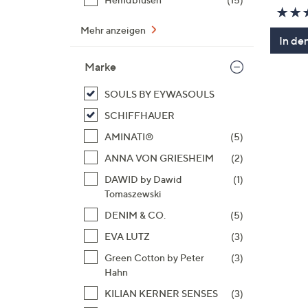
Mehr anzeigen
In de
Marke
SOULS BY EYWASOULS
SCHIFFHAUER
AMINATI®
(5)
ANNA VON GRIESHEIM
(2)
DAWID by Dawid
(1)
Tomaszewski
DENIM & CO.
(5)
EVA LUTZ
(3)
Green Cotton by Peter
(3)
Hahn
KILIAN KERNER SENSES
(3)