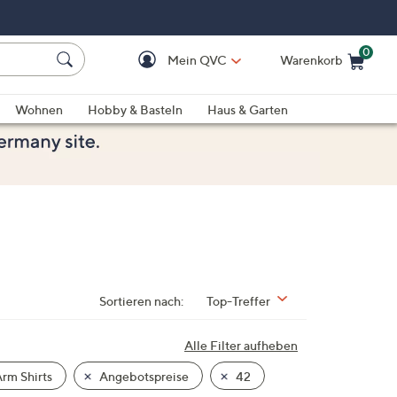
0
Mein QVC
Warenkorb
Einkaufswagen ist le
Wohnen
Hobby & Basteln
Haus & Garten
Sortieren nach:
Top-Treffer
Alle Filter aufheben
rm Shirts
Angebotspreise
42