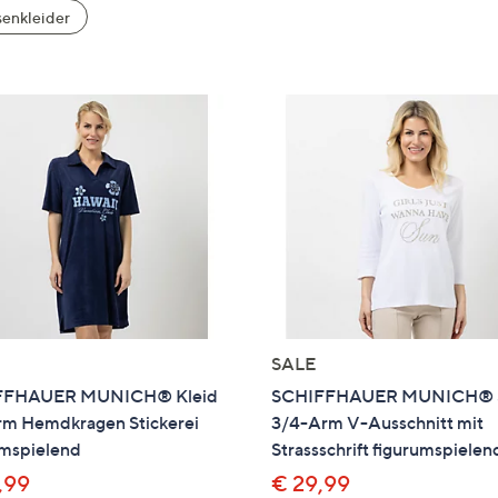
e
enkleider
f
ouch-
eräten
ach
nks
zw.
chts,
m
ese
zuzeigen.
SALE
FFHAUER MUNICH® Kleid
SCHIFFHAUER MUNICH® S
rm Hemdkragen Stickerei
3/4-Arm V-Ausschnitt mit
umspielend
Strassschrift figurumspielen
,99
€ 29,99