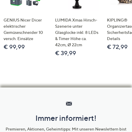
GENIUS Nicer Dicer
LUMIDA Xmas Hirsch-
KIPLING®
elektrischer
Szenerie unter
Organizertas
Gemüseschneider 10
Glasglocke inkl. 8 LEDs
Sicherheitsf
versch. Einsätze
& Timer Höhe ca.
Details
42cm, Ø 22cm
€ 99,99
€ 72,99
€ 39,99
Hilfeseiten,
Service
und
Immer informiert!
Unternehmensinformationen
Premieren, Aktionen, Geheimtipps: Mit unseren Newslettern bist