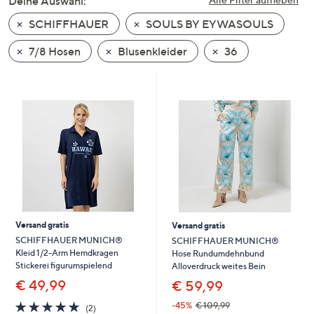
Deine Auswahl:
unten
SCHIFFHAUER
SOULS BY EYWASOULS
oder
wischen
7/8 Hosen
Blusenkleider
36
Sie
auf
Touch-
Geräten
nach
links
bzw.
rechts,
um
diese
Versand gratis
Versand gratis
anzuzeigen.
SCHIFFHAUER MUNICH®
SCHIFFHAUER MUNICH®
Kleid 1/2-Arm Hemdkragen
Hose Rundumdehnbund
Stickerei figurumspielend
Alloverdruck weites Bein
€ 49,99
€ 59,99
5.0
2
-45%
€ 109,99
(2)