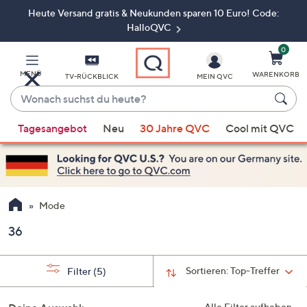
Heute Versand gratis & Neukunden sparen 10 Euro! Code:
Zum
Hauptinhalt
HalloQVC
springen
0
MENÜ
WARENKORB
TV-RÜCKBLICK
MEIN QVC
Wonach
suchst
Wenn
du
Tagesangebot
Neu
30 Jahre QVC
Cool mit QVC
Vorschläge
heute?
verfügbar
sind,
verwenden
Sie
Mode
die
36
Pfeiltasten
nach
oben
Sortieren:
Top-Treffer
Filter
(5)
und
nach
Alle Filter aufheben