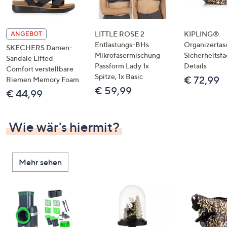
LITTLE ROSE 2
KIPLING®
ANGEBOT
Entlastungs-BHs
Organizertas
SKECHERS Damen-
Mikrofasermischung
Sicherheitsf
Sandale Lifted
Passform Lady 1x
Details
Comfort verstellbare
Spitze, 1x Basic
€ 72,99
Riemen Memory Foam
€ 59,99
€ 44,99
Wie wär's hiermit?
Mehr sehen