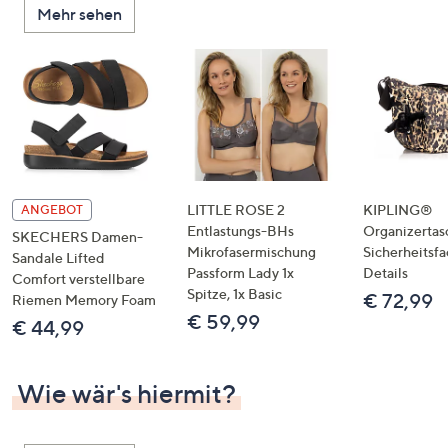
Mehr sehen
unten
oder
wischen
Sie
auf
Touch-
Geräten
nach
links
LITTLE ROSE 2
KIPLING®
ANGEBOT
bzw.
Entlastungs-BHs
Organizertas
SKECHERS Damen-
Mikrofasermischung
Sicherheitsf
rechts,
Sandale Lifted
Passform Lady 1x
Details
um
Comfort verstellbare
Spitze, 1x Basic
€ 72,99
Riemen Memory Foam
diese
€ 59,99
€ 44,99
anzuzeigen.
Wie wär's hiermit?