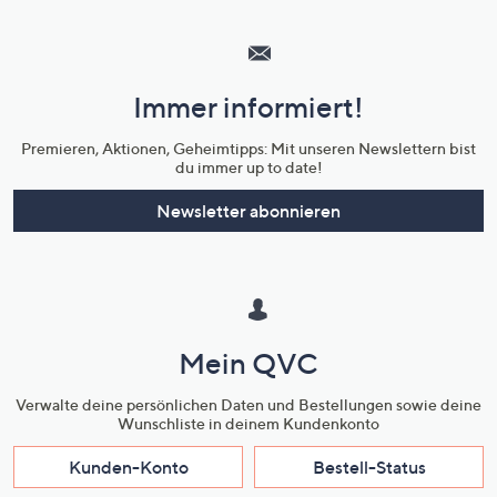
Hilfeseiten,
Service
und
Immer informiert!
Unternehmensinformationen
Premieren, Aktionen, Geheimtipps: Mit unseren Newslettern bist
du immer up to date!
Newsletter abonnieren
Mein QVC
Verwalte deine persönlichen Daten und Bestellungen sowie deine
Wunschliste in deinem Kundenkonto
Kunden-Konto
Bestell-Status