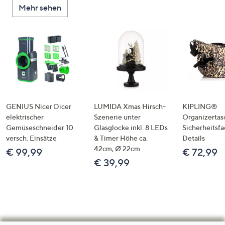
Mehr sehen
GENIUS Nicer Dicer
LUMIDA Xmas Hirsch-
KIPLING®
elektrischer
Szenerie unter
Organizertas
Gemüseschneider 10
Glasglocke inkl. 8 LEDs
Sicherheitsf
versch. Einsätze
& Timer Höhe ca.
Details
42cm, Ø 22cm
€ 99,99
€ 72,99
€ 39,99