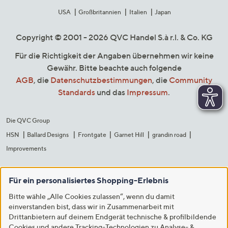
USA
Großbritannien
Italien
Japan
Copyright © 2001 - 2026 QVC Handel S.à r.l. & Co. KG
Für die Richtigkeit der Angaben übernehmen wir keine
Gewähr. Bitte beachte auch folgende
AGB
, die
Datenschutzbestimmungen
, die
Community
Standards
und das
Impressum
.
Die QVC Group
HSN
Ballard Designs
Frontgate
Garnet Hill
grandin road
Improvements
Für ein personalisiertes Shopping-Erlebnis
Bitte wähle „Alle Cookies zulassen“, wenn du damit
einverstanden bist, dass wir in Zusammenarbeit mit
Drittanbietern auf deinem Endgerät technische & profilbildende
Cookies und andere Tracking-Technologien zu Analyse- &