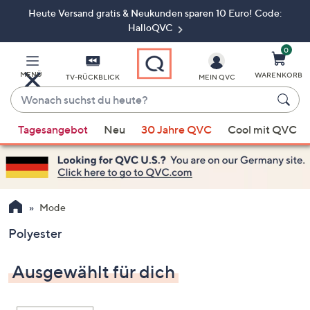
Heute Versand gratis & Neukunden sparen 10 Euro! Code:
Zum
Hauptinhalt
HalloQVC
springen
0
MENÜ
WARENKORB
TV-RÜCKBLICK
MEIN QVC
Wonach
suchst
Wenn
du
Tagesangebot
Neu
30 Jahre QVC
Cool mit QVC
Vorschläge
heute?
verfügbar
sind,
verwenden
Sie
Mode
die
Polyester
Pfeiltasten
nach
Ausgewählt für dich
oben
und
nach