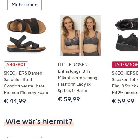
Mehr sehen
unten
oder
wischen
Sie
auf
Touch-
Geräten
nach
links
LITTLE ROSE 2
ANGEBOT
TAGESANG
bzw.
Entlastungs-BHs
SKECHERS Damen-
SKECHERS 
Mikrofasermischung
rechts,
Sandale Lifted
Sneaker Bobs
Passform Lady 1x
um
Comfort verstellbare
Elev 8 Strick
Spitze, 1x Basic
Riemen Memory Foam
Fit®-Innens
diese
€ 59,99
€ 44,99
€ 59,99
anzuzeigen.
Wie wär's hiermit?