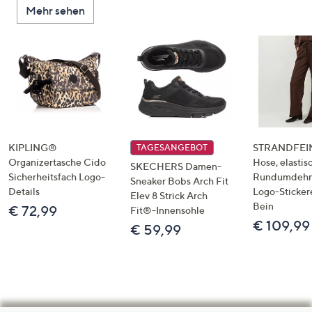
Mehr sehen
KIPLING®
STRANDFEIN
TAGESANGEBOT
Organizertasche Cido
Hose, elastis
SKECHERS Damen-
Sicherheitsfach Logo-
Rundumdeh
Sneaker Bobs Arch Fit
Details
Logo-Sticker
Elev 8 Strick Arch
Bein
€ 72,99
Fit®-Innensohle
€ 109,99
€ 59,99