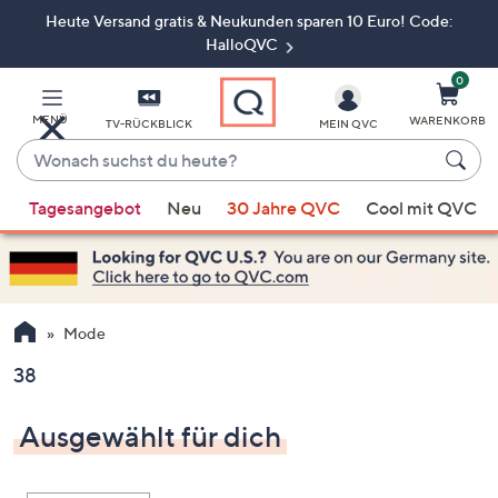
Heute Versand gratis & Neukunden sparen 10 Euro! Code:
Zum
Hauptinhalt
HalloQVC
springen
0
MENÜ
WARENKORB
TV-RÜCKBLICK
MEIN QVC
Wonach
suchst
Wenn
du
Tagesangebot
Neu
30 Jahre QVC
Cool mit QVC
Vorschläge
heute?
verfügbar
sind,
verwenden
Sie
Mode
die
38
Pfeiltasten
nach
Ausgewählt für dich
oben
und
nach