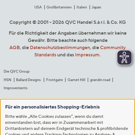
USA
Großbritannien
Italien
Japan
Copyright © 2001 - 2026 QVC Handel S.à r.l. & Co. KG
Für die Richtigkeit der Angaben übernehmen wir keine
Gewähr. Bitte beachte auch folgende
AGB
, die
Datenschutzbestimmungen
, die
Community
Standards
und das
Impressum
.
Die QVC Group
HSN
Ballard Designs
Frontgate
Garnet Hill
grandin road
Improvements
Für ein personalisiertes Shopping-Erlebnis
Bitte wähle „Alle Cookies zulassen“, wenn du damit
einverstanden bist, dass wir in Zusammenarbeit mit
Drittanbietern auf deinem Endgerät technische & profilbildende
Cookies und andere Tracking-Technologien zu Analyse- &