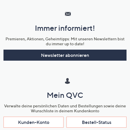
Hilfeseiten,
Service
und
Immer informiert!
Unternehmensinformationen
Premieren, Aktionen, Geheimtipps: Mit unseren Newslettern bist
du immer up to date!
Newsletter abonnieren
Mein QVC
Verwalte deine persönlichen Daten und Bestellungen sowie deine
Wunschliste in deinem Kundenkonto
Kunden-Konto
Bestell-Status