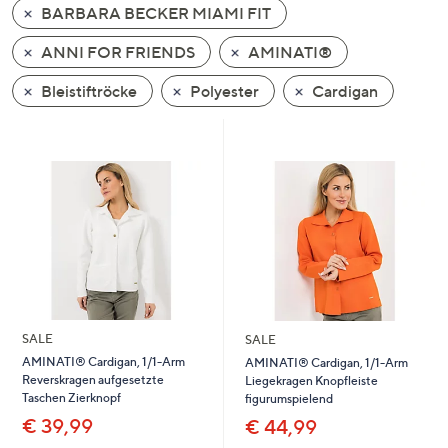
BARBARA BECKER MIAMI FIT
oder
wischen
ANNI FOR FRIENDS
AMINATI®
Sie
auf
Bleistiftröcke
Polyester
Cardigan
Touch-
Geräten
nach
links
bzw.
rechts,
um
diese
anzuzeigen.
SALE
SALE
AMINATI® Cardigan, 1/1-Arm
AMINATI® Cardigan, 1/1-Arm
Reverskragen aufgesetzte
Liegekragen Knopfleiste
Taschen Zierknopf
figurumspielend
€ 39,99
€ 44,99