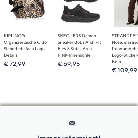
KIPLING®
SKECHERS Damen-
STRANDFEIN
Organizertasche Cido
Sneaker Bobs Arch Fit
Hose, elastis
Sicherheitsfach Logo-
Elev 8 Strick Arch
Rundumdeh
Details
Fit®-Innensohle
Logo-Sticker
Bein
€ 72,99
€ 69,95
€ 109,99
Hilfeseiten,
Service
und