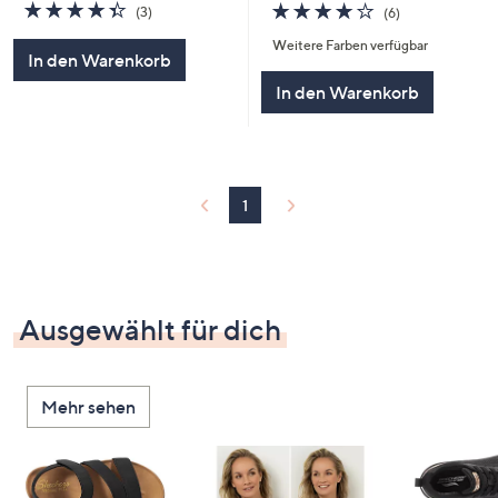
4.3
3
3.8
6
(3)
(6)
von
Bewertungen
von
Bewertungen
Weitere Farben verfügbar
5
5
In den Warenkorb
In den Warenkorb
1
Ausgewählt für dich
Mehr sehen