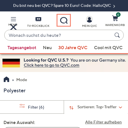
Du bist neu bei QVC? Spare 10 Euro! Code: HalloQVC
Zum
Hauptinhalt
springen
0
MENÜ
WARENKORB
TV-RÜCKBLICK
MEIN QVC
Wonach
suchst
Wenn
du
Tagesangebot
Neu
30 Jahre QVC
Cool mit QVC
Vorschläge
heute?
verfügbar
sind,
verwenden
Sie
Mode
die
Polyester
Pfeiltasten
nach
oben
Sortieren:
Top-Treffer
Filter
(6)
und
nach
Deine Auswahl:
Alle Filter aufheben
unten