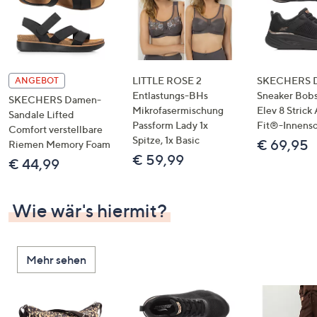
LITTLE ROSE 2
SKECHERS 
ANGEBOT
Entlastungs-BHs
Sneaker Bobs
SKECHERS Damen-
Mikrofasermischung
Elev 8 Strick
Sandale Lifted
Passform Lady 1x
Fit®-Innens
Comfort verstellbare
Spitze, 1x Basic
€ 69,95
Riemen Memory Foam
€ 59,99
€ 44,99
Wie wär's hiermit?
Mehr sehen