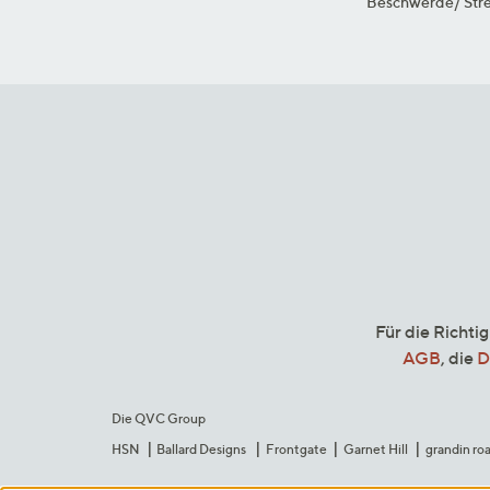
Beschwerde/ Stre
Für die Richti
AGB
, die
D
Die QVC Group
HSN
Ballard Designs
Frontgate
Garnet Hill
grandin ro