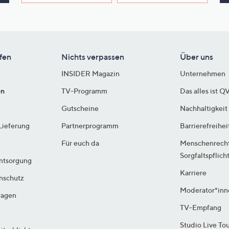
e
f
ouch-
eräten
ach
fen
Nichts verpassen
Über uns
nks
INSIDER Magazin
Unternehmen
zw.
chts,
en
TV-Programm
Das alles ist Q
m
Gutscheine
Nachhaltigkeit
ese
Lieferung
Partnerprogramm
Barrierefreihei
zuzeigen.
Für euch da
Menschenrech
Sorgfaltspflich
ntsorgung
Karriere
enschutz
Moderator*inn
ragen
TV-Empfang
Studio Live To