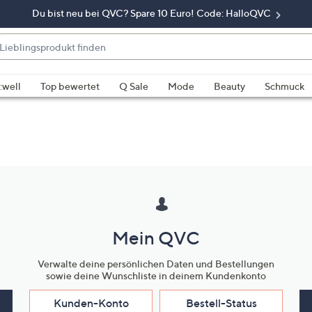
Du bist neu bei QVC? Spare 10 Euro! Code: HalloQVC
eblingsprodukt
nden
enn
rschläge
:well
Top bewertet
Q Sale
Mode
Beauty
Schmuck
rfügbar
nd,
erwenden
e
e
eiltasten
ach
ben
Mein QVC
nd
ach
Verwalte deine persönlichen Daten und Bestellungen
nten
sowie deine Wunschliste in deinem Kundenkonto
der
ischen
Kunden-Konto
Bestell-Status