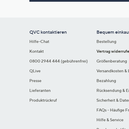
Si
au
T
G
n
QVC kontaktieren
Bequem einkau
li
Hilfe-Chat
Bestellung
b
re
Kontakt
Vertrag widerruf
u
0800 2944 444 (gebührenfrei)
Größenberatung
di
QLive
Versandkosten & 
an
Presse
Bezahlung
Lieferanten
Rücksendung & E
Produktrückruf
Sicherheit & Dat
FAQs - Häufige F
Hilfe & Service