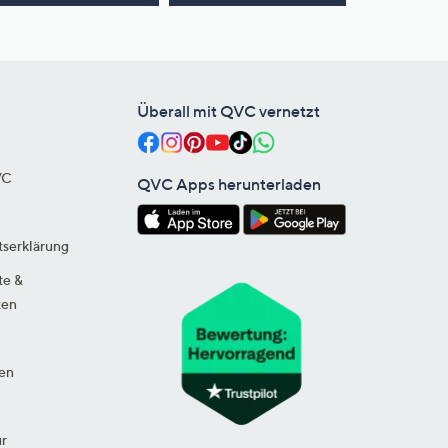
Überall mit QVC vernetzt
VC
QVC Apps herunterladen
tserklärung
te &
ten
en
ur