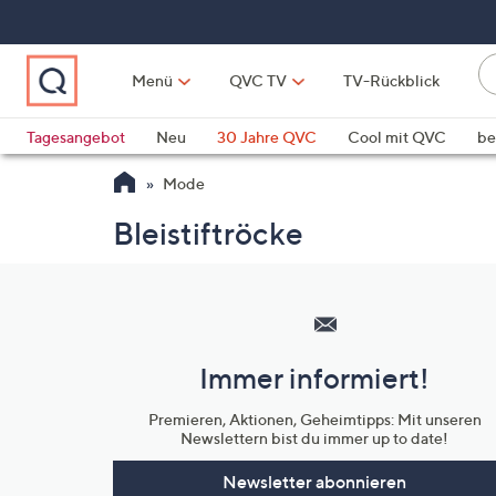
Zum
Hauptinhalt
springen
Li
Menü
QVC TV
TV-Rückblick
fi
W
Vo
Tagesangebot
Neu
30 Jahre QVC
Cool mit QVC
be
ve
QLINARISCH
Technik
Mode
si
v
Bleistiftröcke
Si
di
Hilfeseiten,
Pf
Service
n
und
o
Immer informiert!
u
Unternehmensinformationen
n
Premieren, Aktionen, Geheimtipps: Mit unseren
u
Newslettern bist du immer up to date!
o
w
Newsletter abonnieren