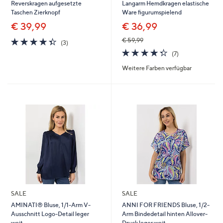
Reverskragen aufgesetzte
Langarm Hemdkragen elastische
Taschen Zierknopf
Ware figurumspielend
€ 39,99
€ 36,99
4.3
3
€ 59,99
(3)
von
Bewertungen
4.3
7
(7)
5
von
Bewertungen
Weitere Farben verfügbar
5
SALE
SALE
AMINATI® Bluse, 1/1-Arm V-
ANNI FOR FRIENDS Bluse, 1/2-
Ausschnitt Logo-Detail leger
Arm Bindedetail hinten Allover-
weit
Druck leger weit