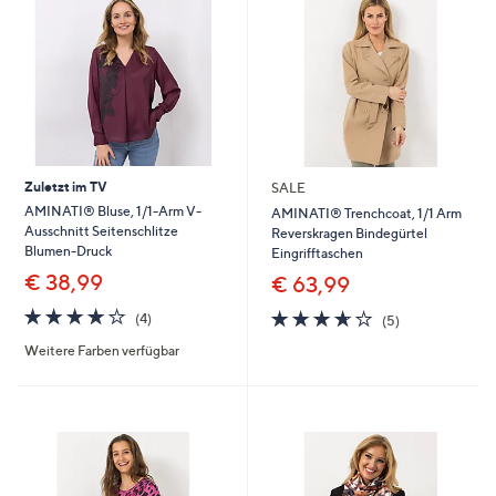
Zuletzt im TV
SALE
AMINATI® Bluse, 1/1-Arm V-
AMINATI® Trenchcoat, 1/1 Arm
Ausschnitt Seitenschlitze
Reverskragen Bindegürtel
Blumen-Druck
Eingrifftaschen
€ 38,99
€ 63,99
3.8
4
3.6
5
(4)
(5)
von
Bewertungen
von
Bewertungen
Weitere Farben verfügbar
5
5