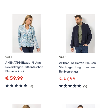
5
5
SALE
SALE
AMINATI® Blazer, 1/1-Arm
AMINATI® Herren-Blouson
Reverskragen Pattentaschen
Stehkragen Eingrifftaschen
Blumen-Druck
Reißverschluss
€ 59,99
€ 67,99
5.0
3
5.0
5
(3)
(5)
von
Bewertungen
von
Bewertungen
5
5