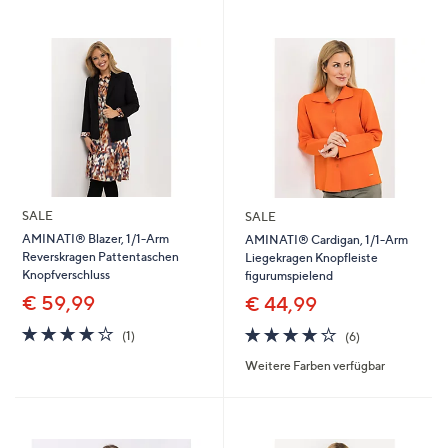
SALE
SALE
AMINATI® Blazer, 1/1-Arm
AMINATI® Cardigan, 1/1-Arm
Reverskragen Pattentaschen
Liegekragen Knopfleiste
Knopfverschluss
figurumspielend
€ 59,99
€ 44,99
4.0
1
3.8
6
(1)
(6)
von
Bewertungen
von
Bewertungen
Weitere Farben verfügbar
5
5