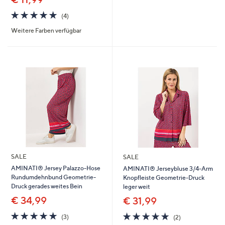
von
Bewertungen
5
5.0
4
(4)
von
Bewertungen
Weitere Farben verfügbar
5
SALE
SALE
AMINATI® Jersey Palazzo-Hose
AMINATI® Jerseybluse 3/4-Arm
Rundumdehnbund Geometrie-
Knopfleiste Geometrie-Druck
Druck gerades weites Bein
leger weit
€ 34,99
€ 31,99
5.0
3
5.0
2
(3)
(2)
von
Bewertungen
von
Bewertungen