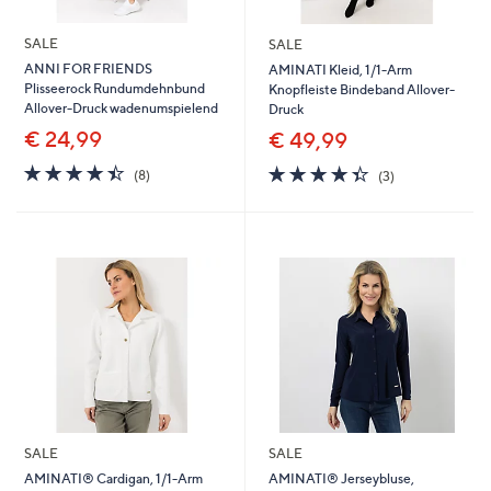
SALE
SALE
ANNI FOR FRIENDS
AMINATI Kleid, 1/1-Arm
Plisseerock Rundumdehnbund
Knopfleiste Bindeband Allover-
Allover-Druck wadenumspielend
Druck
€ 24,99
€ 49,99
4.4
8
4.3
3
(8)
(3)
von
Bewertungen
von
Bewertungen
5
5
SALE
SALE
AMINATI® Cardigan, 1/1-Arm
AMINATI® Jerseybluse,