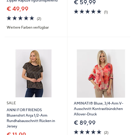
Zipper Kapuze figurumspielend
€ 59,99
€ 49,99
5.0
1
(1)
von
Bewertungen
5.0
2
(2)
5
von
Bewertungen
Weitere Farben verfügbar
5
SALE
AMINATI® Bluse, 3/4-Arm V-
Ausschnitt Kontrastbündchen
ANNI FOR FRIENDS
Allover-Druck
Blusenshirt Anja 1/2-Arm
Rundhalsausschnitt Rücken in
€ 89,99
Jersey
5.0
2
(2)
€ 11,99