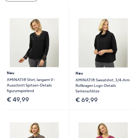
oder
wischen
Sie
auf
Touch-
Geräten
nach
links
bzw.
rechts,
Neu
Neu
um
AMINATI® Shirt, langarm V-
AMINATI® Sweatshirt, 3/4-Arm
Ausschnitt Spitzen-Details
Rollkragen Logo-Details
diese
figurumspielend
Seitenschlitze
anzuzeigen.
€ 49,99
€ 69,99