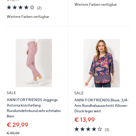
Weitere Farben verfügbar
5
4.0
2
(2)
von
Bewertungen
Weitere Farben verfügbar
5
SALE
SALE
ANNI FOR FRIENDS Jeggings
ANNI FOR FRIENDS Bluse, 3/4-
Antonia knöchellang
Arm Rundhalsausschnitt Allover-
Rundumdehnbund sehr schmales
Druck leger weit
Bein
€ 13,99
€ 29,99
4.0
3
(3)
von
Bewertungen
€ 99,99