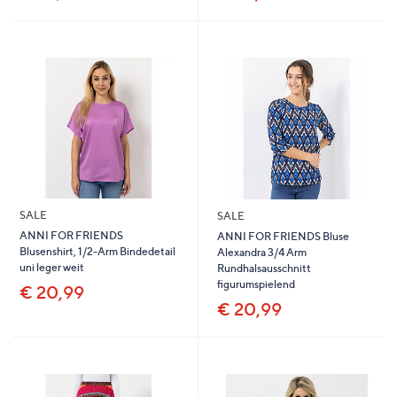
SALE
SALE
ANNI FOR FRIENDS
ANNI FOR FRIENDS Bluse
Blusenshirt, 1/2-Arm Bindedetail
Alexandra 3/4 Arm
uni leger weit
Rundhalsausschnitt
figurumspielend
€ 20,99
€ 20,99