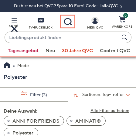
Du bist neu bei QVC? Spare 10 Euro! Code: HalloQVC
Zum
Hauptinhalt
springen
0
MENÜ
WARENKORB
TV-RÜCKBLICK
MEIN QVC
Lieblingsprodukt
finden
Wenn
Tagesangebot
Neu
30 Jahre QVC
Cool mit QVC
Vorschläge
verfügbar
Mode
sind,
verwenden
Polyester
Sie
die
Sortieren:
Top-Treffer
Filter
(3)
Pfeiltasten
nach
Deine Auswahl:
Alle Filter aufheben
oben
und
ANNI FOR FRIENDS
AMINATI®
nach
Polyester
unten