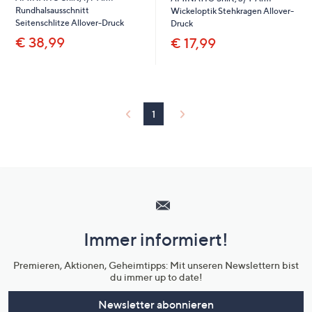
Rundhalsausschnitt
Wickeloptik Stehkragen Allover-
Seitenschlitze Allover-Druck
Druck
€ 38,99
€ 17,99
1
Hilfeseiten,
Service
und
Immer informiert!
Unternehmensinformationen
Premieren, Aktionen, Geheimtipps: Mit unseren Newslettern bist
du immer up to date!
Newsletter abonnieren