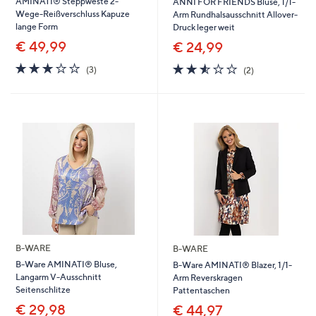
AMINATI® Steppweste 2-
ANNI FOR FRIENDS Bluse, 1/1-
Wege-Reißverschluss Kapuze
Arm Rundhalsausschnitt Allover-
lange Form
Druck leger weit
€ 49,99
€ 24,99
3.0
3
2.5
2
(3)
(2)
von
Bewertungen
von
Bewertungen
5
5
B-WARE
B-WARE
B-Ware AMINATI® Bluse,
B-Ware AMINATI® Blazer, 1/1-
Langarm V-Ausschnitt
Arm Reverskragen
Seitenschlitze
Pattentaschen
€ 29,98
€ 44,97