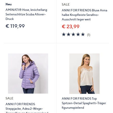
Neu
SALE
AMINATI® Hose, knöchellang
ANNI FOR FRIENDS Bluse Anna
Seitenschlitze Scuba Allover-
halbe Knopfleiste Serafino-
Druck
Ausschnitt leger weit
€ 119,99
€ 23,99
5.0
1
(1)
von
Bewertungen
5
SALE
ANNI FOR FRIENDS Top
Spitzen-Detail Spaghetti-Träger
ANNI FOR FRIENDS
figurumspielend
Steppjacke, Adea 2-Wege-