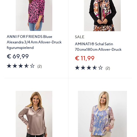
ANNI FOR FRIENDS Bluse
SALE
Alexandra 3/4 Arm Allover-Druck
AMINATI® Schal Satin
figurumspielend
70cmx180cm Allover-Druck
€ 69,99
€ 11,99
3.5
2
3.5
2
(2)
(2)
von
Bewertungen
von
Bewertungen
5
5