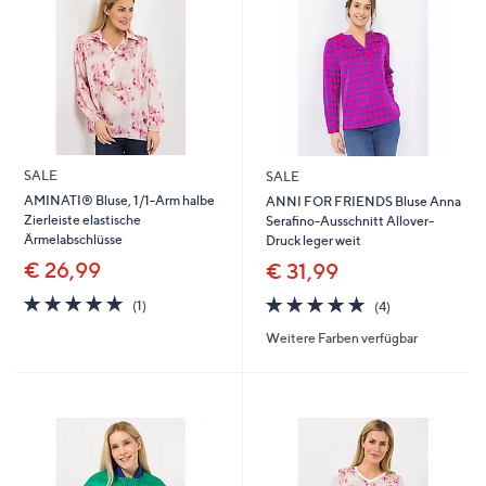
SALE
SALE
AMINATI® Bluse, 1/1-Arm halbe
ANNI FOR FRIENDS Bluse Anna
Zierleiste elastische
Serafino-Ausschnitt Allover-
Ärmelabschlüsse
Druck leger weit
€ 26,99
€ 31,99
5.0
1
4.8
4
(1)
(4)
von
Bewertungen
von
Bewertungen
Weitere Farben verfügbar
5
5