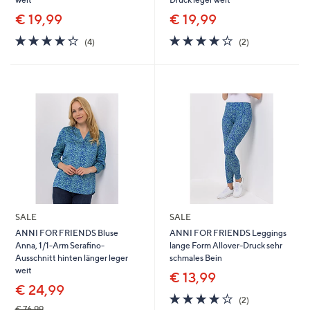
€ 19,99
€ 19,99
4.2
4
4.0
2
(4)
(2)
von
Bewertungen
von
Bewertungen
5
5
SALE
SALE
ANNI FOR FRIENDS Bluse
ANNI FOR FRIENDS Leggings
Anna, 1/1-Arm Serafino-
lange Form Allover-Druck sehr
Ausschnitt hinten länger leger
schmales Bein
weit
€ 13,99
€ 24,99
4.0
2
(2)
von
Bewertungen
€ 76,99