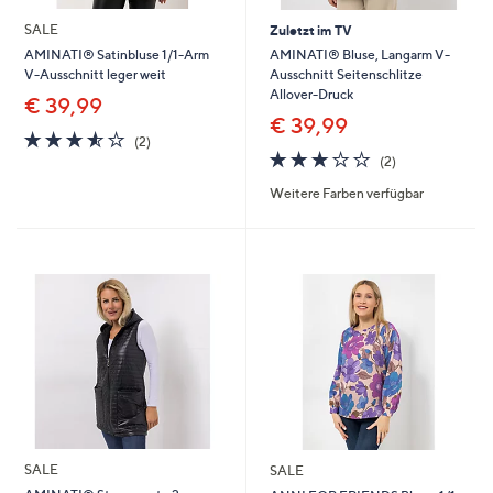
SALE
Zuletzt im TV
AMINATI® Bluse, Langarm V-
AMINATI® Satinbluse 1/1-Arm
Ausschnitt Seitenschlitze
V-Ausschnitt leger weit
Allover-Druck
€ 39,99
€ 39,99
3.5
2
(2)
3.0
2
von
Bewertungen
(2)
von
Bewertungen
5
Weitere Farben verfügbar
5
SALE
SALE