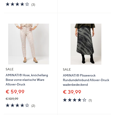
5
4.0
3
(3)
von
Bewertungen
5
SALE
SALE
AMINATI® Hose, knöchellang
AMINATI® Plisseerock
Biese vorne elastische Ware
Rundumdehnbund Allover-Druck
Allover-Druck
wadenbedeckend
€ 59,99
€ 39,99
4.0
1
€ 109,99
(1)
von
Bewertungen
4.0
2
(2)
5
von
Bewertungen
5