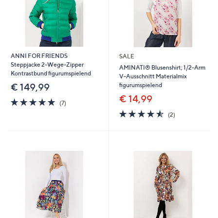
ANNI FOR FRIENDS
SALE
Steppjacke 2-Wege-Zipper
AMINATI® Blusenshirt; 1/2-Arm
Kontrastbund figurumspielend
V-Ausschnitt Materialmix
figurumspielend
€ 149,99
€ 14,99
4.7
7
(7)
von
Bewertungen
4.5
2
(2)
5
von
Bewertungen
5