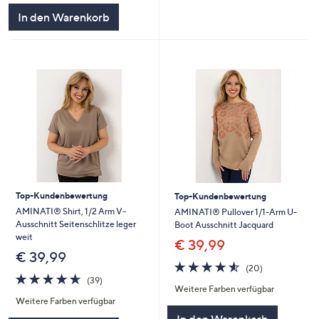
In den Warenkorb
Top-Kundenbewertung
Top-Kundenbewertung
AMINATI® Shirt, 1/2 Arm V-
AMINATI® Pullover 1/1-Arm U-
Ausschnitt Seitenschlitze leger
Boot Ausschnitt Jacquard
weit
€ 39,99
€ 39,99
4.5
20
(20)
4.6
39
von
Bewertungen
(39)
Weitere Farben verfügbar
von
Bewertungen
5
Weitere Farben verfügbar
5