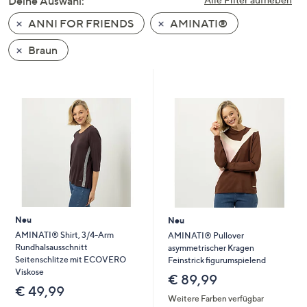
Deine Auswahl:
unten
ANNI FOR FRIENDS
AMINATI®
oder
wischen
Braun
Sie
auf
Touch-
Geräten
nach
links
bzw.
rechts,
um
diese
Neu
Neu
anzuzeigen.
AMINATI® Shirt, 3/4-Arm
AMINATI® Pullover
Rundhalsausschnitt
asymmetrischer Kragen
Seitenschlitze mit ECOVERO
Feinstrick figurumspielend
Viskose
€ 89,99
€ 49,99
Weitere Farben verfügbar