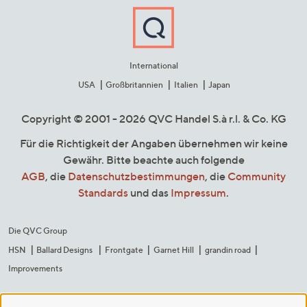
International
USA
Großbritannien
Italien
Japan
Copyright © 2001 - 2026 QVC Handel S.à r.l. & Co. KG
Für die Richtigkeit der Angaben übernehmen wir keine
Gewähr. Bitte beachte auch folgende
AGB
, die
Datenschutzbestimmungen
, die
Community
Standards
und das
Impressum
.
Die QVC Group
HSN
Ballard Designs
Frontgate
Garnet Hill
grandin road
Improvements