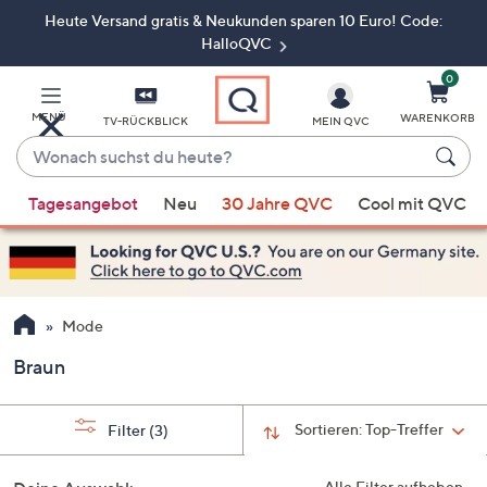
Heute Versand gratis & Neukunden sparen 10 Euro! Code:
Zum
Hauptinhalt
HalloQVC
springen
0
MENÜ
WARENKORB
TV-RÜCKBLICK
MEIN QVC
Wonach
suchst
Wenn
du
Tagesangebot
Neu
30 Jahre QVC
Cool mit QVC
Vorschläge
heute?
verfügbar
sind,
verwenden
Sie
Mode
die
Braun
Pfeiltasten
nach
oben
Sortieren:
Top-Treffer
Filter
(3)
und
nach
Alle Filter aufheben