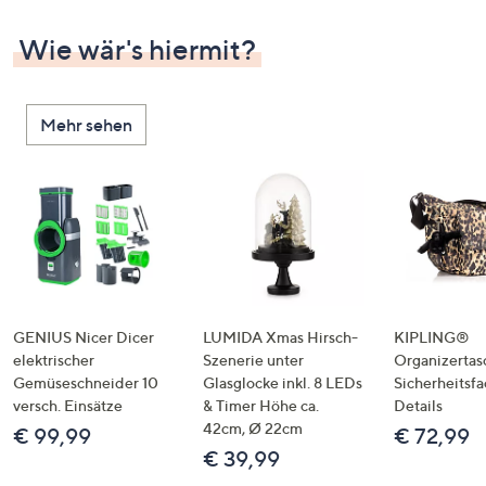
Wie wär's hiermit?
Mehr sehen
GENIUS Nicer Dicer
LUMIDA Xmas Hirsch-
KIPLING®
elektrischer
Szenerie unter
Organizertas
Gemüseschneider 10
Glasglocke inkl. 8 LEDs
Sicherheitsf
versch. Einsätze
& Timer Höhe ca.
Details
42cm, Ø 22cm
€ 99,99
€ 72,99
€ 39,99