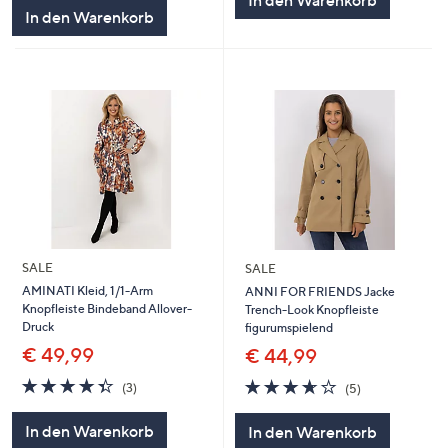
In den Warenkorb
In den Warenkorb
SALE
SALE
AMINATI Kleid, 1/1-Arm
ANNI FOR FRIENDS Jacke
Knopfleiste Bindeband Allover-
Trench-Look Knopfleiste
Druck
figurumspielend
€ 49,99
€ 44,99
4.3
3
3.6
5
(3)
(5)
von
Bewertungen
von
Bewertungen
5
5
In den Warenkorb
In den Warenkorb