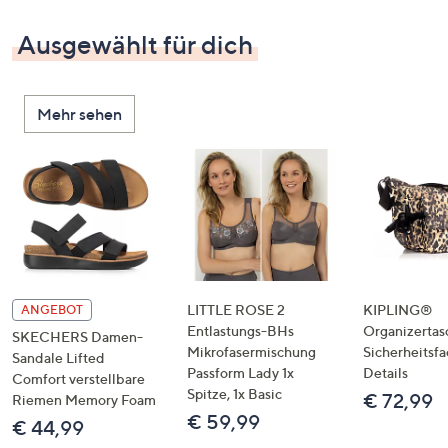
Ausgewählt für dich
Mehr sehen
LITTLE ROSE 2
KIPLING®
ANGEBOT
Entlastungs-BHs
Organizertas
SKECHERS Damen-
Mikrofasermischung
Sicherheitsf
Sandale Lifted
Passform Lady 1x
Details
Comfort verstellbare
Spitze, 1x Basic
€ 72,99
Riemen Memory Foam
€ 59,99
€ 44,99