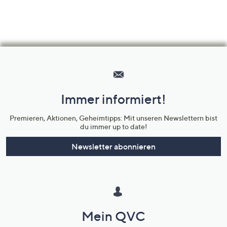
Hilfeseiten,
Service
und
Immer informiert!
Unternehmensinformationen
Premieren, Aktionen, Geheimtipps: Mit unseren Newslettern bist
du immer up to date!
Newsletter abonnieren
Mein QVC