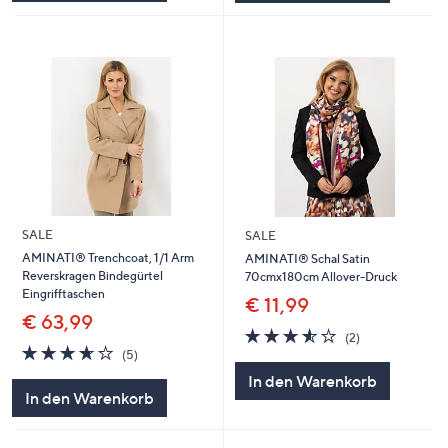
SALE
SALE
AMINATI® Trenchcoat, 1/1 Arm
AMINATI® Schal Satin
Reverskragen Bindegürtel
70cmx180cm Allover-Druck
Eingrifftaschen
€ 11,99
€ 63,99
3.5
2
(2)
3.6
5
von
Bewertungen
(5)
von
Bewertungen
5
In den Warenkorb
5
In den Warenkorb