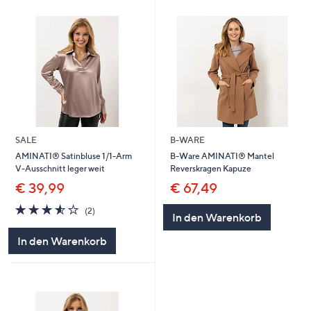
SALE
B-WARE
AMINATI® Satinbluse 1/1-Arm
B-Ware AMINATI® Mantel
V-Ausschnitt leger weit
Reverskragen Kapuze
€ 39,99
€ 67,49
3.5
2
(2)
In den Warenkorb
von
Bewertungen
5
In den Warenkorb