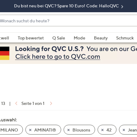
Du bist neu bei QVC? Spare 10 Euro! Code: HalloQVC
onach
chst
enn
u
rschläge
:well
Top bewertet
Q Sale
Mode
Beauty
Schmuck
eute?
rfügbar
nd,
erwenden
e
e
eiltasten
ach
ben
nd
n 13
|
Seite 1 von 1
ach
nten
Auswahl:
der
 MILANO
AMINATI®
Blousons
42
Jean
ischen