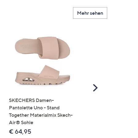
Mehr sehen
Scroll
Right
SKECHERS Damen-
JERYMOOD HOMEWEA
Pantolette Uno - Stand
Tops Mikrofaser Seitensc
Together Materialmix Skech-
leger weit
Air® Sohle
€ 24,99
€ 64,95