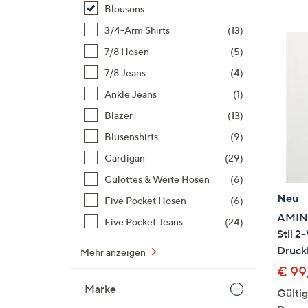
Si
Blousons
au
3/4-Arm Shirts
(13)
T
7/8 Hosen
(5)
G
n
7/8 Jeans
(4)
li
Ankle Jeans
(1)
b
Blazer
(13)
re
Blusenshirts
(9)
u
di
Cardigan
(29)
an
Culottes & Weite Hosen
(6)
Neu
Five Pocket Hosen
(6)
AMINA
Five Pocket Jeans
(24)
Stil 
Druck
Mehr anzeigen
€ 99
Marke
Gülti