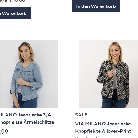
h: € 109,99
von
Bewertung
In den Warenkorb
5
n Warenkorb
ILANO Jeansjacke 3/4-
SALE
nopfleiste Ärmelschlitze
VIA MILANO Jeansjacke
,99
Knopfleiste Allover-Print