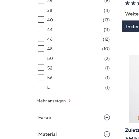
36
(8)
38
(11)
Weite
40
(13)
In de
44
(11)
46
(12)
48
(10)
50
(2)
52
(1)
56
(1)
L
(1)
Mehr anzeigen
Farbe
Zuletz
Material
AMINA