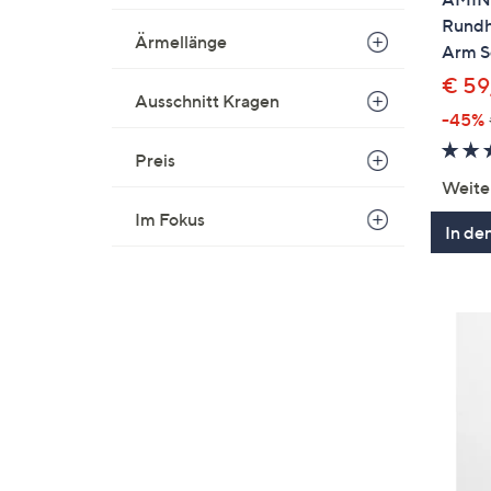
Rundha
Ärmellänge
Arm Se
€ 59
Ausschnitt Kragen
-45%
Preis
Weite
Im Fokus
In de