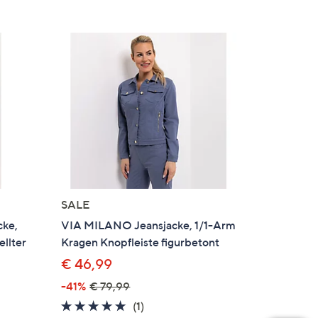
SALE
cke,
VIA MILANO Jeansjacke, 1/1-Arm
llter
Kragen Knopfleiste figurbetont
€ 46,99
-41%
€ 79,99
5.0
1
(1)