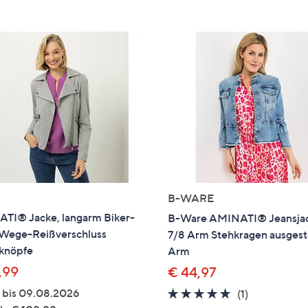
e
f
ouch-
eräten
ach
nks
zw.
chts,
m
ese
zuzeigen.
B-WARE
TI® Jacke, langarm Biker-
B-Ware AMINATI® Jeansja
2-Wege-Reißverschluss
7/8 Arm Stehkragen ausgeste
knöpfe
Arm
,99
€ 44,97
g bis 09.08.2026
5.0
1
(1)