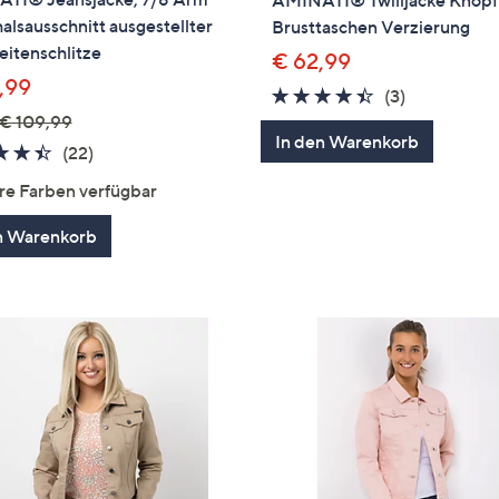
lsausschnitt ausgestellter
Brusttaschen Verzierung
itenschlitze
€ 62,99
,99
4.3
3
(3)
€ 109,99
von
Bewertung
In den Warenkorb
5
4.4
22
(22)
von
Bewertungen
re Farben verfügbar
5
n Warenkorb