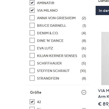
Danac
AMINATI®
In de
VIA MILANO
ANNA VON GRIESHEIM
(2)
BRUCE DARNELL
(1)
DENIM & CO.
(4)
DINE 'N' DANCE
(8)
EVA LUTZ
(6)
KILIAN KERNER SENSES
(3)
SCHIFFHAUER
(5)
STEFFEN SCHRAUT
(10)
STRANDFEIN
(8)
VIA M
Größe
Arm K
42
€ 89