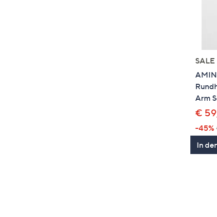
SALE
AMINA
Rundha
Arm Se
€ 59
-45%
In de