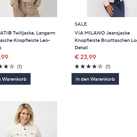
SALE
TI® Twilljacke, Langarm
VIA MILANO Jeansjacke
asche Knopfleiste Leo-
Knopfleiste Brusttaschen L
s
Detail
,99
€ 23,99
4.0
1
4.0
1
(1)
(1)
von
Bewertungen
von
Bewertung
n Warenkorb
In den Warenkorb
5
5