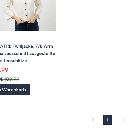
TI® Twilljacke, 7/8 Arm
lsausschnitt ausgestellter
itenschlitze
,99
€ 109,99
n Warenkorb
1