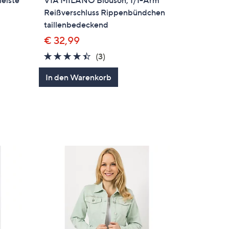
Reißverschluss Rippenbündchen
taillenbedeckend
€ 32,99
en
4.3
3
(3)
von
Bewertungen
In den Warenkorb
5