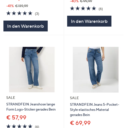
-40%
€ 99,99
-41%
€ 119,99
4.7
6
(6)
4.7
3
von
Bewertungen
(3)
von
Bewertungen
5
In den Warenkorb
5
In den Warenkorb
SALE
SALE
STRANDFEIN Jeanshose lange
STRANDFEIN Jeans 5-Pocket-
Form Logo-Sticker gerades Bein
Style elastisches Material
gerades Bein
€ 57,99
€ 69,99
4.7
6
(6)