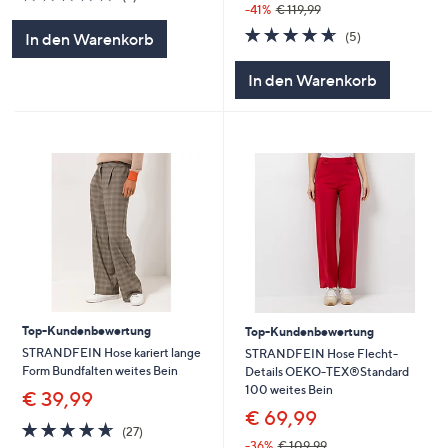
von
Bewertungen
-41%
€ 119,99
5
4.6
5
(5)
In den Warenkorb
von
Bewertungen
5
In den Warenkorb
Top-Kundenbewertung
Top-Kundenbewertung
STRANDFEIN Hose kariert lange
STRANDFEIN Hose Flecht-
Form Bundfalten weites Bein
Details OEKO-TEX®Standard
100 weites Bein
€ 39,99
€ 69,99
4.6
27
(27)
von
Bewertungen
-36%
€ 109,99