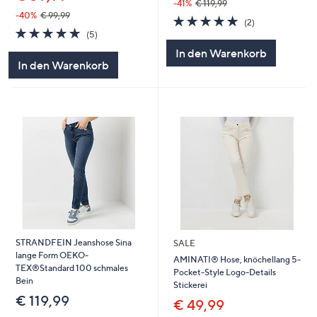
-41%
€ 119,99
-40%
€ 99,99
5.0
2
(2)
5.0
5
von
Bewertungen
(5)
von
Bewertungen
5
In den Warenkorb
5
In den Warenkorb
STRANDFEIN Jeanshose Sina
SALE
lange Form OEKO-
AMINATI® Hose, knöchellang 5-
TEX®Standard 100 schmales
Pocket-Style Logo-Details
Bein
Stickerei
€ 119,99
€ 49,99