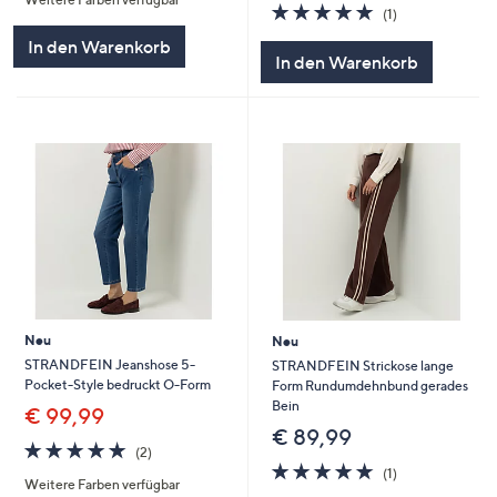
5
5.0
1
(1)
von
Bewertungen
In den Warenkorb
5
In den Warenkorb
Neu
Neu
STRANDFEIN Jeanshose 5-
STRANDFEIN Strickose lange
Pocket-Style bedruckt O-Form
Form Rundumdehnbund gerades
Bein
€ 99,99
€ 89,99
5.0
2
(2)
von
Bewertungen
5.0
1
(1)
Weitere Farben verfügbar
5
von
Bewertungen