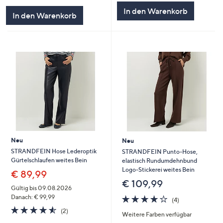
5
In den Warenkorb
In den Warenkorb
Neu
Neu
STRANDFEIN Hose Lederoptik
STRANDFEIN Punto-Hose,
Gürtelschlaufen weites Bein
elastisch Rundumdehnbund
Logo-Stickerei weites Bein
€ 89,99
€ 109,99
Gültig bis 09.08.2026
4.0
4
Danach: € 99,99
(4)
von
Bewertungen
4.5
2
(2)
Weitere Farben verfügbar
5
von
Bewertungen