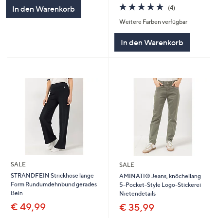
5
4.8
4
(4)
In den Warenkorb
von
Bewertungen
Weitere Farben verfügbar
5
In den Warenkorb
SALE
SALE
STRANDFEIN Strickhose lange
AMINATI® Jeans, knöchellang
Form Rundumdehnbund gerades
5-Pocket-Style Logo-Stickerei
Bein
Nietendetails
€ 49,99
€ 35,99