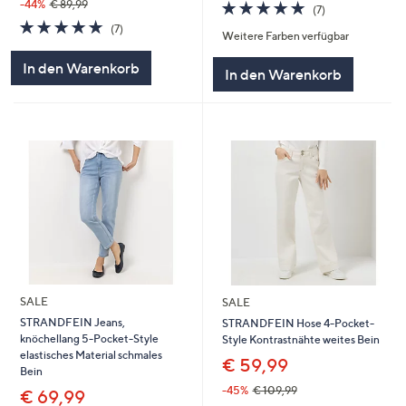
4.7
7
-44%
€ 89,99
(7)
von
Bewertungen
4.7
7
(7)
Weitere Farben verfügbar
5
von
Bewertungen
5
In den Warenkorb
In den Warenkorb
SALE
SALE
STRANDFEIN Jeans,
STRANDFEIN Hose 4-Pocket-
knöchellang 5-Pocket-Style
Style Kontrastnähte weites Bein
elastisches Material schmales
€ 59,99
Bein
-45%
€ 109,99
€ 69,99