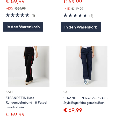
€ 59,99
€ 69,99
-40%
€ 99,99
-41%
€ 119,99
5.0
1
5.0
4
(1)
(4)
von
Bewertungen
von
Bewertungen
5
5
In den Warenkorb
In den Warenkorb
SALE
SALE
STRANDFEIN Hose
STRANDFEIN Jeans 5-Pocket-
Rundumdehnbund mit Paspel
Style Bügelfalte gerades Bein
gerades Bein
€ 69,99
€ 59,99