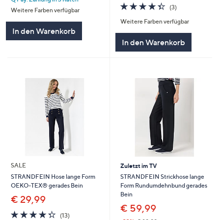
4.3
3
(3)
Weitere Farben verfügbar
von
Bewertungen
Weitere Farben verfügbar
5
In den Warenkorb
In den Warenkorb
SALE
Zuletzt im TV
STRANDFEIN Strickhose lange
STRANDFEIN Hose lange Form
Form Rundumdehnbund gerades
OEKO-TEX® gerades Bein
Bein
€ 29,99
€ 59,99
4.3
13
(13)