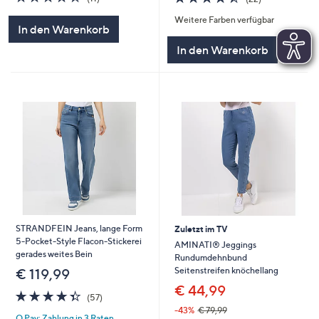
von
Bewertungen
von
Bewertungen
Weitere Farben verfügbar
5
5
In den Warenkorb
In den Warenkorb
STRANDFEIN Jeans, lange Form
Zuletzt im TV
5-Pocket-Style Flacon-Stickerei
AMINATI® Jeggings
gerades weites Bein
Rundumdehnbund
Seitenstreifen knöchellang
€ 119,99
€ 44,99
4.3
57
(57)
von
Bewertungen
-43%
€ 79,99
Q Pay: Zahlung in 3 Raten
5