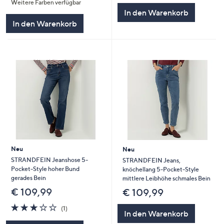
Weitere Farben verfügbar
5
In den Warenkorb
In den Warenkorb
Neu
Neu
STRANDFEIN Jeanshose 5-
STRANDFEIN Jeans,
Pocket-Style hoher Bund
knöchellang 5-Pocket-Style
gerades Bein
mittlere Leibhöhe schmales Bein
€ 109,99
€ 109,99
3.0
1
(1)
In den Warenkorb
von
Bewertungen
5