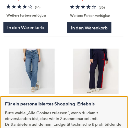
4.2
16
4.2
36
(16)
(36)
von
Bewertungen
von
Bewertungen
Weitere Farben verfügbar
Weitere Farben verfügbar
5
5
In den Warenkorb
In den Warenkorb
Zuletzt im TV
SALE
Für ein personalisiertes Shopping-Erlebnis
STRANDFEIN Jeans 5-Pocket-
STRANDFEIN Puntohose lange
Style elastisches Material
Form Galonstreifen Bootcut
Bitte wähle „Alle Cookies zulassen“, wenn du damit
gerades weites Bein
€ 43,99
einverstanden bist, dass wir in Zusammenarbeit mit
€ 69,99
Drittanbietern auf deinem Endgerät technische & profilbildende
4.2
5