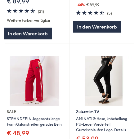
€ 89,99
-44%
€ 89,99
4.4
21
4.4
5
(21)
(5)
von
Bewertungen
von
Bewertungen
Weitere Farben verfügbar
5
5
In den Warenkorb
In den Warenkorb
SALE
Zuletzt im TV
AMINATI® Hose, knöchellang
STRANDFEIN Joggpants lange
PU-Leder Vorderteil
Form Galonstreifen gerades Bein
Gürtelschlaufen Logo-Details
€ 48,99
€ 53,99