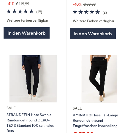
-41%
€ 119,99
-40%
€ 99,99
4.5
19
4.5
2
(19)
(2)
von
Bewertungen
von
Bewertungen
Weitere Farben verfügbar
5
Weitere Farben verfügbar
5
In den Warenkorb
In den Warenkorb
SALE
SALE
STRANDFEIN Hose Swenja
AMINATI® Hose, 1/1-Länge
Rundumdehnbund OEKO-
Rundumdehnbund
TEX®Standard 100 schmales
Eingrifftaschen knöchellang
Bein