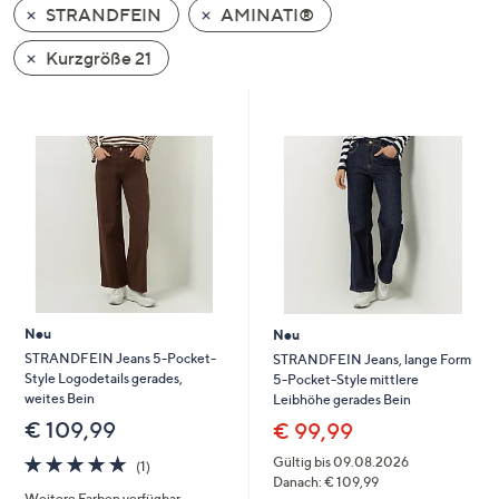
STRANDFEIN
AMINATI®
oder
wischen
Kurzgröße 21
Sie
auf
Touch-
Geräten
nach
links
bzw.
rechts,
um
diese
Neu
Neu
anzuzeigen.
STRANDFEIN Jeans 5-Pocket-
STRANDFEIN Jeans, lange Form
Style Logodetails gerades,
5-Pocket-Style mittlere
weites Bein
Leibhöhe gerades Bein
€ 109,99
€ 99,99
5.0
1
Gültig bis 09.08.2026
(1)
von
Bewertungen
Danach: € 109,99
Weitere Farben verfügbar