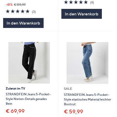
4.7
9
(9)
-41%
€ 119,99
von
Bewertungen
4.7
3
5
(3)
In den Warenkorb
von
Bewertungen
5
In den Warenkorb
Zuletzt im TV
SALE
STRANDFEIN Jeans 5-Pocket-
STRANDFEIN Jeans 5-Pocket-
Style Nieten-Details gerades
Style elastisches Material leichter
Bein
Bootcut
€ 69,99
€ 59,99