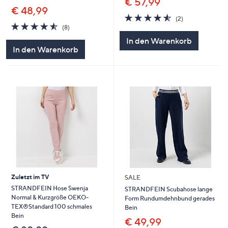
€ 57,99
€ 48,99
4.5
2
(2)
4.5
8
von
Bewertungen
(8)
von
Bewertungen
5
In den Warenkorb
5
In den Warenkorb
Zuletzt im TV
SALE
STRANDFEIN Hose Swenja
STRANDFEIN Scubahose lange
Normal & Kurzgröße OEKO-
Form Rundumdehnbund gerades
TEX®Standard 100 schmales
Bein
Bein
€ 49,99