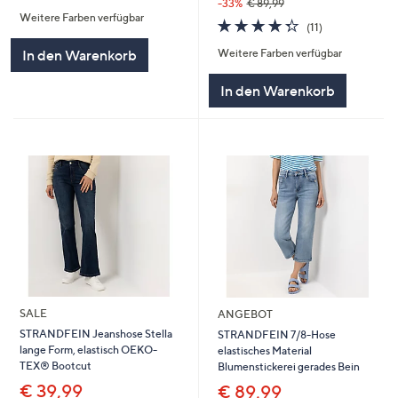
von
Bewertungen
-33%
€ 89,99
Weitere Farben verfügbar
5
4.3
11
(11)
von
Bewertungen
Weitere Farben verfügbar
In den Warenkorb
5
In den Warenkorb
SALE
ANGEBOT
STRANDFEIN Jeanshose Stella
STRANDFEIN 7/8-Hose
lange Form, elastisch OEKO-
elastisches Material
TEX® Bootcut
Blumenstickerei gerades Bein
€ 39,99
€ 89,99