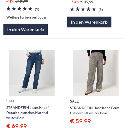
-41%
€ 119,99
-50%
€ 119,99
4.7
9
4.7
3
(9)
(3)
von
Bewertungen
von
Bewertungen
Weitere Farben verfügbar
5
5
In den Warenkorb
In den Warenkorb
SALE
SALE
STRANDFEIN Jeans Knopf-
STRANDFEIN Hose lange Form
Details elastisches Material
Hahnentritt weites Bein
weites Bein
€ 59,99
€ 69,99