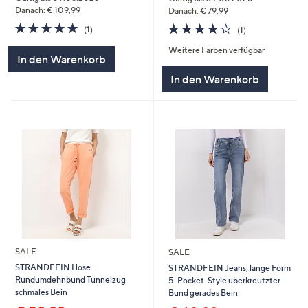
Danach: € 109,99
Danach: € 79,99
5.0
1
4.0
1
(1)
(1)
von
Bewertungen
von
Bewertungen
Weitere Farben verfügbar
5
5
In den Warenkorb
In den Warenkorb
SALE
SALE
STRANDFEIN Hose
STRANDFEIN Jeans, lange Form
Rundumdehnbund Tunnelzug
5-Pocket-Style überkreutzter
schmales Bein
Bund gerades Bein