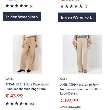
5.0
2
4.8
6
(2)
(6)
von
Bewertungen
von
Bewertungen
5
5
In den Warenkorb
In den Warenkorb
SALE
SALE
STRANDFEIN Hose Papertouch
AMINATI® Hose, lange Form
Rundumdehnbund lange Form
Rundumdehnbund weites Bein
Logo-Details
€ 43,99
€ 59,99
4.8
5
(5)
von
Bewertungen
-45%
€ 109,99