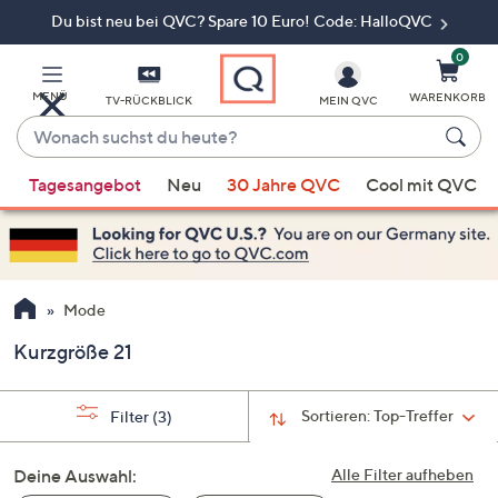
Du bist neu bei QVC? Spare 10 Euro! Code: HalloQVC
Zum
Hauptinhalt
springen
0
MENÜ
WARENKORB
TV-RÜCKBLICK
MEIN QVC
Wonach
suchst
Wenn
du
Tagesangebot
Neu
30 Jahre QVC
Cool mit QVC
Vorschläge
heute?
verfügbar
sind,
verwenden
Sie
Mode
die
Kurzgröße 21
Pfeiltasten
nach
oben
Sortieren:
Top-Treffer
Filter
(3)
und
nach
Deine Auswahl:
Alle Filter aufheben
unten