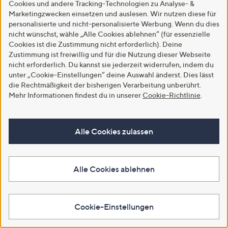
(5)
Cookies und andere Tracking-Technologien zu Analyse- &
-41%
€ 119,99
von
Bewertungen
Marketingzwecken einsetzen und auslesen. Wir nutzen diese für
5
4.2
10
(10)
In den Warenkorb
personalisierte und nicht-personalisierte Werbung. Wenn du dies
von
Bewertungen
nicht wünschst, wähle „Alle Cookies ablehnen“ (für essenzielle
Weitere Farben verfügbar
5
Cookies ist die Zustimmung nicht erforderlich). Deine
Zustimmung ist freiwillig und für die Nutzung dieser Webseite
In den Warenkorb
nicht erforderlich. Du kannst sie jederzeit widerrufen, indem du
unter „Cookie-Einstellungen“ deine Auswahl änderst. Dies lässt
die Rechtmäßigkeit der bisherigen Verarbeitung unberührt.
Mehr Informationen findest du in unserer
Cookie-Richtlinie
.
Alle Cookies zulassen
Alle Cookies ablehnen
SALE
Zuletzt im TV
AMINATI® Twillhose,
STRANDFEIN Jeanshose lange
Rundumdehnbund Allover-Druck
Form Logo Badge weites Bein
Cookie-Einstellungen
knöchellang
€ 59,99