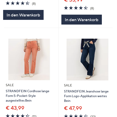
4.4
8
(8)
4.4
8
von
Bewertungen
(8)
von
Bewertungen
5
In den Warenkorb
5
In den Warenkorb
SALE
SALE
STRANDFEIN Cordhose lange
STRANDFEIN Jeanshose lange
Form 5-Pocket-Style
Form Logo-Applikation weites
ausgestelltes Bein
Bein
€ 43,99
€ 47,99
4.4
11
4.4
22
(11)
(22)