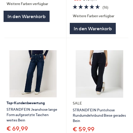
Weitere Farben verfügbar
5
4.6
16
(16)
von
Bewertungen
In den Warenkorb
Weitere Farben verfügbar
5
In den Warenkorb
Top-Kundenbewertung
SALE
STRANDFEIN Jeanshose lange
STRANDFEIN Puntohose
Form aufgesetzte Taschen
Rundumdehnbund Biese gerades
weites Bein
Bein
€ 69,99
€ 59,99