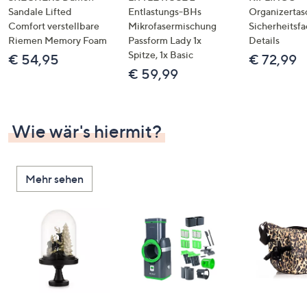
Sandale Lifted
Entlastungs-BHs
Organizertas
Comfort verstellbare
Mikrofasermischung
Sicherheitsf
Riemen Memory Foam
Passform Lady 1x
Details
Spitze, 1x Basic
€ 54,95
€ 72,99
€ 59,99
Wie wär's hiermit?
Mehr sehen