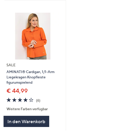
SALE
AMINATI® Cardigan, 1/1-Arm
Liegekragen Knopfleiste
figurumspielend
€ 44,99
3.8
6
(6)
von
Bewertungen
Weitere Farben verfügbar
5
In den Warenkorb