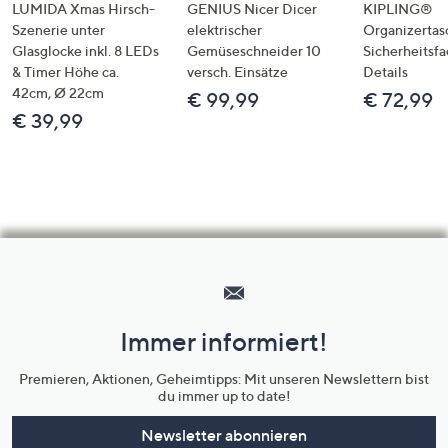
LUMIDA Xmas Hirsch-
GENIUS Nicer Dicer
KIPLING®
Szenerie unter
elektrischer
Organizertas
Glasglocke inkl. 8 LEDs
Gemüseschneider 10
Sicherheitsf
& Timer Höhe ca.
versch. Einsätze
Details
42cm, Ø 22cm
€ 99,99
€ 72,99
€ 39,99
Hilfeseiten,
Service
und
Immer informiert!
Unternehmensinformationen
Premieren, Aktionen, Geheimtipps: Mit unseren Newslettern bist
du immer up to date!
Newsletter abonnieren