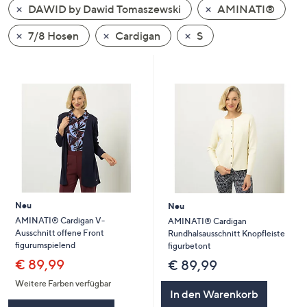
DAWID by Dawid Tomaszewski
AMINATI®
oder
wischen
7/8 Hosen
Cardigan
S
Sie
auf
Touch-
Geräten
nach
links
bzw.
rechts,
um
diese
Neu
Neu
anzuzeigen.
AMINATI® Cardigan V-
AMINATI® Cardigan
Ausschnitt offene Front
Rundhalsausschnitt Knopfleiste
figurumspielend
figurbetont
€ 89,99
€ 89,99
Weitere Farben verfügbar
In den Warenkorb