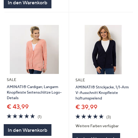
In den Warenkorb
SALE
SALE
AMINATI® Cardigan; Langarm
AMINATI® Strickjacke, 1/1-Arm
Knopfleiste Seitenschlitze Logo-
V-Ausschnitt Knopfleiste
Details
hüftumspielend
€ 43,99
€ 39,99
5.0
1
5.0
3
(1)
(3)
von
Bewertungen
von
Bewertungen
Weitere Farben verfügbar
5
5
In den Warenkorb