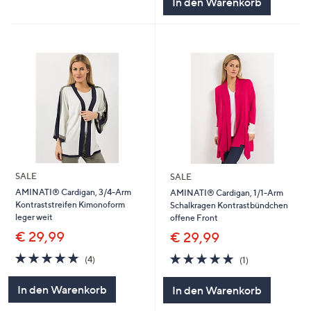
In den Warenkorb
SALE
SALE
AMINATI® Cardigan, 3/4-Arm
AMINATI® Cardigan, 1/1-Arm
Kontraststreifen Kimonoform
Schalkragen Kontrastbündchen
leger weit
offene Front
€ 29,99
€ 29,99
5.0
4
5.0
1
(4)
(1)
von
Bewertungen
von
Bewertungen
5
5
In den Warenkorb
In den Warenkorb