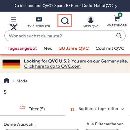
Du bist neu bei QVC? Spare 10 Euro! Code: HalloQVC
Zum
Hauptinhalt
springen
0
MENÜ
WARENKORB
TV-RÜCKBLICK
MEIN QVC
Wonach
suchst
Wenn
du
Tagesangebot
Neu
30 Jahre QVC
Cool mit QVC
Vorschläge
heute?
verfügbar
sind,
verwenden
Sie
Mode
die
S
Pfeiltasten
nach
oben
Sortieren:
Top-Treffer
Filter
(5)
und
nach
Deine Auswahl:
Alle Filter aufheben
unten