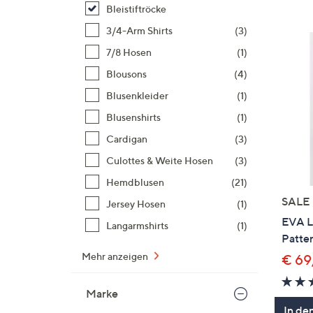
Si
Bleistiftröcke
au
3/4-Arm Shirts
(3)
T
7/8 Hosen
(1)
G
n
Blousons
(4)
li
Blusenkleider
(1)
b
Blusenshirts
(1)
re
Cardigan
(3)
u
di
Culottes & Weite Hosen
(3)
an
Hemdblusen
(21)
SALE
Jersey Hosen
(1)
EVA L
Langarmshirts
(1)
Patte
Mehr anzeigen
€ 69
Marke
In de