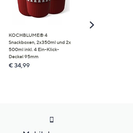
Scroll
Right
KOCHBLUME® 4
you:ly Pure Protein Limo
Snackboxen, 2x350ml und 2x
Lysin 575g für 25 Portio
500ml inkl. 4 Ein-Klick-
€ 49,99
Deckel 95mm
€ 86,94 /1 kg
€ 34,99