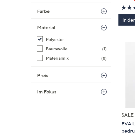
Farbe
In de
Material
Polyester
Baumwolle
(1)
Materialmix
(8)
Preis
Im Fokus
SALE
EVA L
bedruc