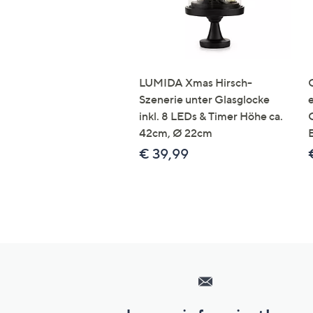
LUMIDA Xmas Hirsch-
Szenerie unter Glasglocke
inkl. 8 LEDs & Timer Höhe ca.
42cm, Ø 22cm
€ 39,99
Hilfeseiten,
Service
und