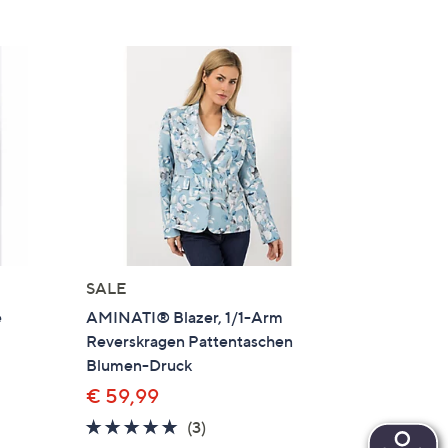
SALE
e
AMINATI® Blazer, 1/1-Arm
Reverskragen Pattentaschen
Blumen-Druck
€ 59,99
en
5.0
3
(3)