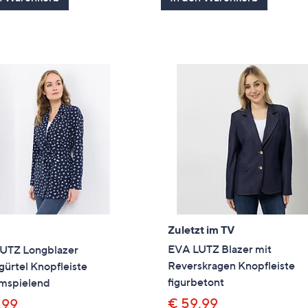
5
5
Zuletzt im TV
EVA LUTZ Blazer mit
UTZ Longblazer
Reverskragen Knopfleiste
ürtel Knopfleiste
figurbetont
umspielend
€ 59,99
,99