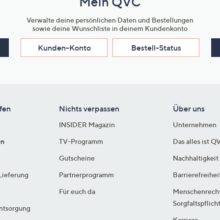
Mein QVC
Verwalte deine persönlichen Daten und Bestellungen
sowie deine Wunschliste in deinem Kundenkonto
Kunden-Konto
Bestell-Status
fen
Nichts verpassen
Über uns
INSIDER Magazin
Unternehmen
en
TV-Programm
Das alles ist Q
Gutscheine
Nachhaltigkeit
Lieferung
Partnerprogramm
Barrierefreihei
Für euch da
Menschenrech
Sorgfaltspflich
ntsorgung
Karriere