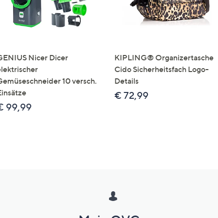
GENIUS Nicer Dicer
KIPLING® Organizertasche
elektrischer
Cido Sicherheitsfach Logo-
Gemüseschneider 10 versch.
Details
Einsätze
€ 72,99
€ 99,99