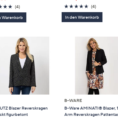
4.5
4
4.8
4
(4)
(4)
von
Bewertung
von
Bewertungen
In den Warenkorb
n Warenkorb
5
5
B-WARE
UTZ Blazer Reverskragen
B-Ware AMINATI® Blazer, 1
kt figurbetont
Arm Reverskragen Pattenta