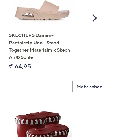
Scroll
Right
SKECHERS Damen-
JERYMOOD HOMEWEA
Pantolette Uno - Stand
Tops Mikrofaser Seitensc
Together Materialmix Skech-
leger weit
Air® Sohle
€ 24,99
€ 64,95
Mehr sehen