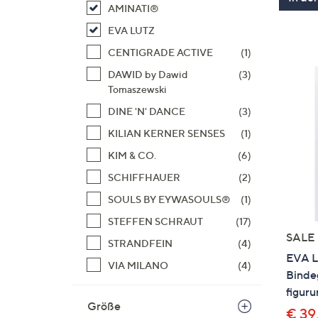
AMINATI®
EVA LUTZ
CENTIGRADE ACTIVE
(1)
DAWID by Dawid
(3)
Tomaszewski
DINE 'N' DANCE
(3)
KILIAN KERNER SENSES
(1)
KIM & CO.
(6)
SCHIFFHAUER
(2)
SOULS BY EYWASOULS®
(1)
STEFFEN SCHRAUT
(17)
SALE
STRANDFEIN
(4)
EVA L
VIA MILANO
(4)
Bindeg
figur
Größe
€ 39