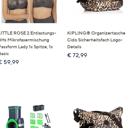
LITTLE ROSE 2 Entlastungs-
KIPLING® Organizertasche
BHs Mikrofasermischung
Cido Sicherheitsfach Logo-
Passform Lady 1x Spitze, 1x
Details
Basic
€ 72,99
€ 59,99