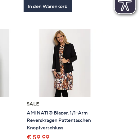
von
Bewertungen
In den Warenkorb
5
SALE
AMINATI® Blazer, 1/1-Arm
Reverskragen Pattentaschen
Knopfverschluss
€ 59,99