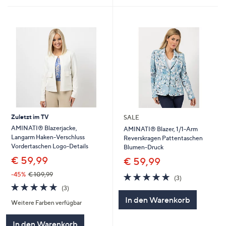
Zuletzt im TV
SALE
AMINATI® Blazerjacke,
AMINATI® Blazer, 1/1-Arm
Langarm Haken-Verschluss
Reverskragen Pattentaschen
Vordertaschen Logo-Details
Blumen-Druck
€ 59,99
€ 59,99
-45%
€ 109,99
5.0
3
(3)
von
Bewertungen
5.0
3
(3)
5
von
Bewertungen
In den Warenkorb
Weitere Farben verfügbar
5
In den Warenkorb