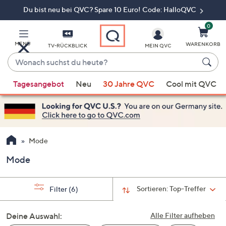
Du bist neu bei QVC? Spare 10 Euro! Code: HalloQVC
Zum
Hauptinhalt
springen
0
MENÜ
WARENKORB
TV-RÜCKBLICK
MEIN QVC
Wonach
suchst
Wenn
du
Tagesangebot
Neu
30 Jahre QVC
Cool mit QVC
Vorschläge
heute?
verfügbar
sind,
verwenden
Sie
Mode
die
Mode
Pfeiltasten
nach
oben
Sortieren:
Top-Treffer
Filter
(6)
und
nach
Deine Auswahl:
Alle Filter aufheben
unten