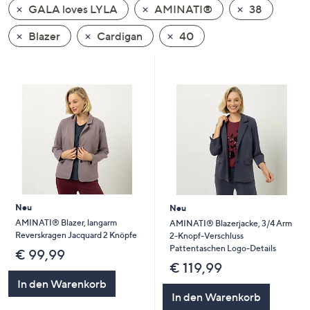
GALA loves LYLA
AMINATI®
38
oder
wischen
Blazer
Cardigan
40
Sie
auf
Touch-
Geräten
nach
links
bzw.
rechts,
um
diese
Neu
Neu
anzuzeigen.
AMINATI® Blazer, langarm
AMINATI® Blazerjacke, 3/4 Arm
Reverskragen Jacquard 2 Knöpfe
2-Knopf-Verschluss
Pattentaschen Logo-Details
€ 99,99
€ 119,99
In den Warenkorb
In den Warenkorb