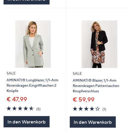
SALE
SALE
AMINATI® Longblazer, 1/1-Arm
AMINATI® Blazer, 1/1-Arm
Reverskragen Eingrifftaschen 2
Reverskragen Pattentaschen
Knöpfe
Knopfverschluss
€ 47,99
€ 59,99
4.5
6
4.0
1
(6)
(1)
von
Bewertungen
von
Bewertungen
5
5
In den Warenkorb
In den Warenkorb