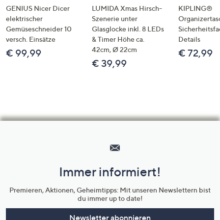
GENIUS Nicer Dicer
LUMIDA Xmas Hirsch-
KIPLING®
elektrischer
Szenerie unter
Organizertas
Gemüseschneider 10
Glasglocke inkl. 8 LEDs
Sicherheitsf
versch. Einsätze
& Timer Höhe ca.
Details
42cm, Ø 22cm
€ 99,99
€ 72,99
€ 39,99
Hilfeseiten,
Service
und
Immer informiert!
Unternehmensinformationen
Premieren, Aktionen, Geheimtipps: Mit unseren Newslettern bist
du immer up to date!
Newsletter abonnieren