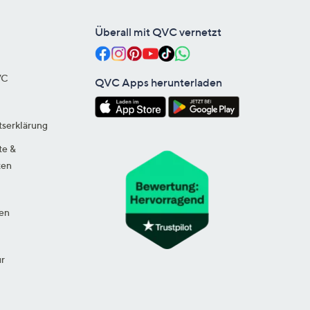
Überall mit QVC vernetzt
VC
QVC Apps herunterladen
tserklärung
te &
ten
en
ur