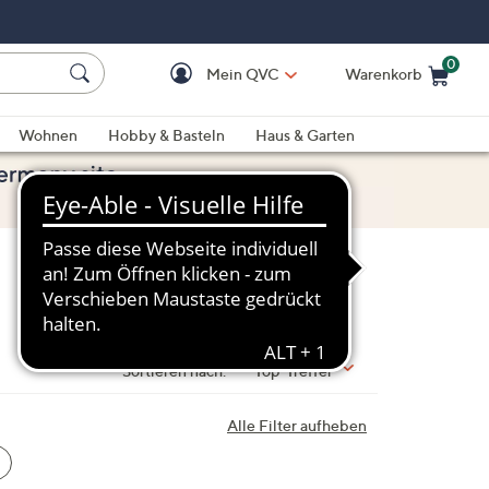
0
Mein QVC
Warenkorb
Einkaufswagen ist le
Wohnen
Hobby & Basteln
Haus & Garten
Sortieren nach:
Top-Treffer
Alle Filter aufheben