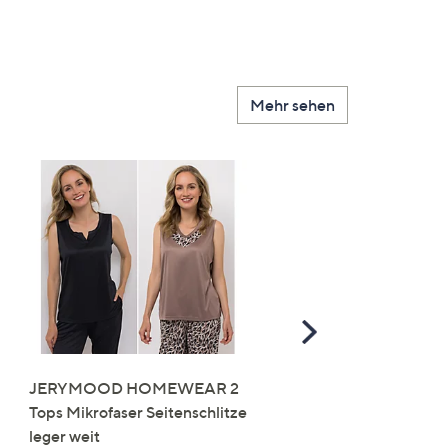
Mehr sehen
Scroll
Right
JERYMOOD HOMEWEAR 2
LITTLE ROSE 5 Maxislip
Tops Mikrofaser Seitenschlitze
Mikrofaser 3x Stickereide
leger weit
2x uni