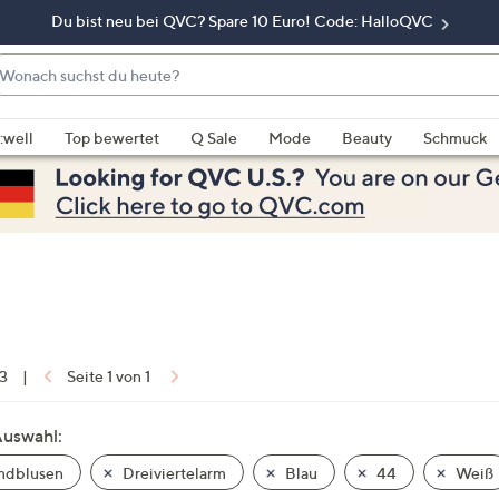
Du bist neu bei QVC? Spare 10 Euro! Code: HalloQVC
onach
chst
enn
u
rschläge
:well
Top bewertet
Q Sale
Mode
Beauty
Schmuck
eute?
rfügbar
nd,
erwenden
e
e
eiltasten
ach
ben
nd
 3
|
Seite 1 von 1
ach
nten
Auswahl:
der
dblusen
Dreiviertelarm
Blau
44
Weiß
ischen