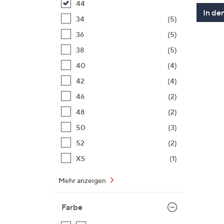
44
In de
34
(5)
36
(5)
38
(5)
40
(4)
42
(4)
46
(2)
48
(2)
50
(3)
52
(2)
XS
(1)
Mehr anzeigen
Farbe