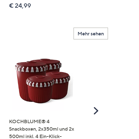
€ 24,99
€ 49,99
Mehr sehen
Scroll
Right
KOCHBLUME® 4
you:ly Pure Protein Limo
Snackboxen, 2x350ml und 2x
Lysin 575g für 25 Portio
500ml inkl. 4 Ein-Klick-
€ 49,99