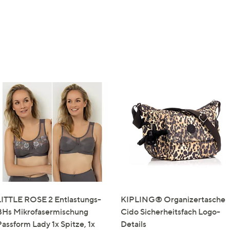
LITTLE ROSE 2 Entlastungs-
KIPLING® Organizertasche
BHs Mikrofasermischung
Cido Sicherheitsfach Logo-
Passform Lady 1x Spitze, 1x
Details