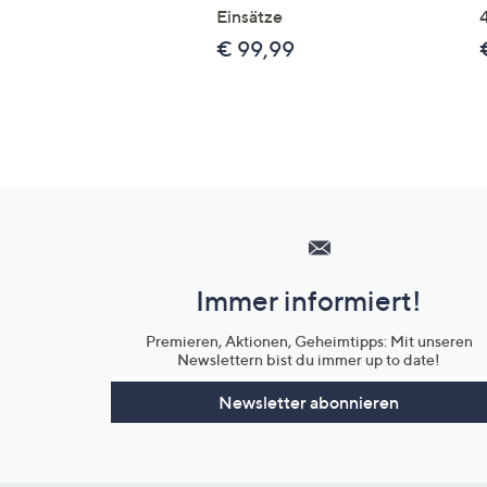
Einsätze
€ 99,99
Hilfeseiten,
Service
und
Immer informiert!
Unternehmensinformationen
Premieren, Aktionen, Geheimtipps: Mit unseren
Newslettern bist du immer up to date!
Newsletter abonnieren