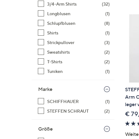
Si
3/4-Arm Shirts
(32)
au
Longblusen
(1)
T
Schlupfblusen
(8)
G
n
Shirts
(1)
li
Strickpullover
(3)
b
Sweatshirts
(2)
re
T-Shirts
(2)
u
di
Tuniken
(1)
an
Marke
STEFF
Arm Ch
SCHIFFHAUER
(1)
leger 
STEFFEN SCHRAUT
(2)
€ 79
Größe
Weite