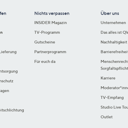
fen
Nichts verpassen
Über uns
INSIDER Magazin
Unternehmen
en
TV-Programm
Das alles ist Q
Gutscheine
Nachhaltigkeit
Lieferung
Partnerprogramm
Barrierefreihei
Für euch da
Menschenrech
Sorgfaltspflich
ntsorgung
Karriere
enschutz
Moderator*inn
ragen
TV-Empfang
Studio Live To
itschlichtung
Outlet