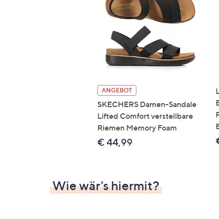
Si
au
T
G
n
li
b
re
ANGEBOT
u
SKECHERS Damen-Sandale
di
Lifted Comfort verstellbare
an
Riemen Memory Foam
€ 44,99
Wie wär's hiermit?