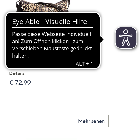
Scroll
Right
KIPLING® Organizertasche
JERYMOOD HOMEWEA
Cido Sicherheitsfach Logo-
Tops Mikrofaser Seitensc
Details
leger weit
€ 72,99
€ 24,99
Mehr sehen