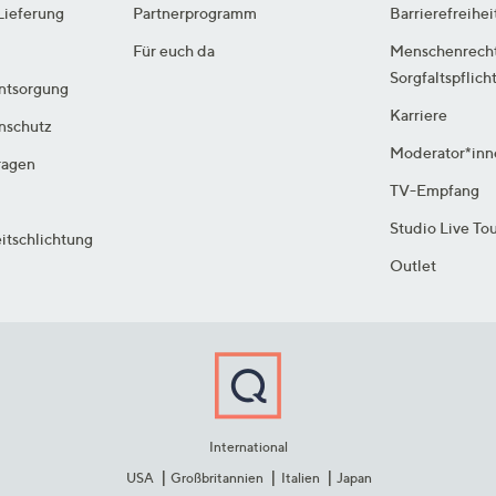
Lieferung
Partnerprogramm
Barrierefreihei
Für euch da
Menschenrech
Sorgfaltspflich
ntsorgung
Karriere
enschutz
Moderator*inn
ragen
TV-Empfang
Studio Live To
itschlichtung
Outlet
International
USA
Großbritannien
Italien
Japan