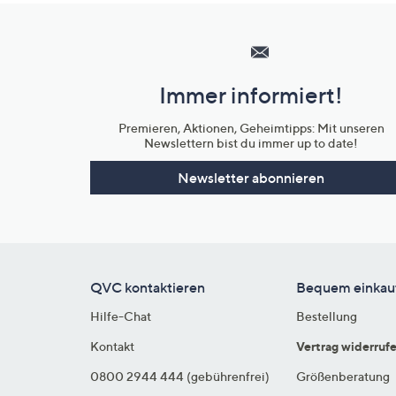
Hilfeseiten,
Service
und
Immer informiert!
Unternehmensinformationen
Premieren, Aktionen, Geheimtipps: Mit unseren
Newslettern bist du immer up to date!
Newsletter abonnieren
QVC kontaktieren
Bequem einkau
Hilfe-Chat
Bestellung
Kontakt
Vertrag widerruf
0800 2944 444 (gebührenfrei)
Größenberatung