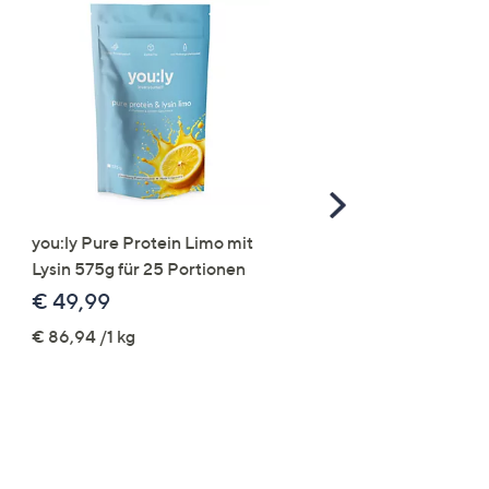
Scroll
Right
you:ly Pure Protein Limo mit
VIA MILANO Kurzmant
Lysin 575g für 25 Portionen
Veloursleder-Optik Län
85cm figurumspielend
€ 49,99
€ 109,99
€ 86,94 /1 kg