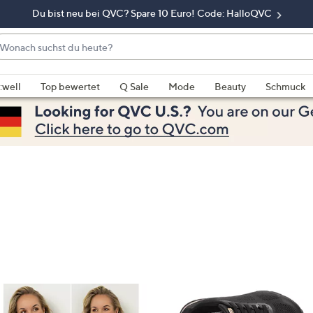
Du bist neu bei QVC? Spare 10 Euro! Code: HalloQVC
onach
chst
enn
u
rschläge
:well
Top bewertet
Q Sale
Mode
Beauty
Schmuck
eute?
rfügbar
nd,
erwenden
e
e
eiltasten
ach
ben
nd
ach
nten
der
ischen