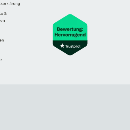
tserklärung
te &
ten
en
ur