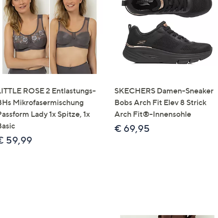
e
f
ouch-
eräten
ach
nks
zw.
chts,
LITTLE ROSE 2 Entlastungs-
SKECHERS Damen-Sneaker
m
BHs Mikrofasermischung
Bobs Arch Fit Elev 8 Strick
ese
Passform Lady 1x Spitze, 1x
Arch Fit®-Innensohle
zuzeigen.
Basic
€ 69,95
€ 59,99