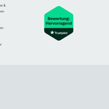
te &
ten
en
ur