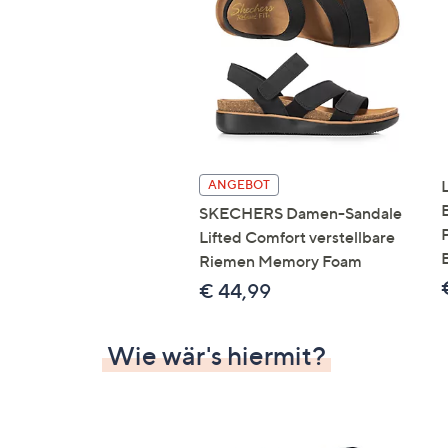
Si
au
T
G
n
li
b
re
ANGEBOT
u
SKECHERS Damen-Sandale
di
Lifted Comfort verstellbare
an
Riemen Memory Foam
€ 44,99
Wie wär's hiermit?