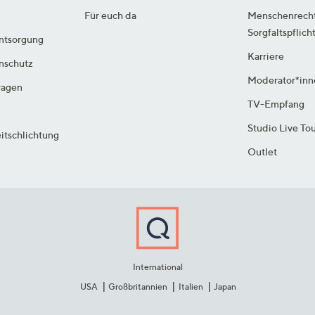
Für euch da
Menschenrech
Sorgfaltspflich
ntsorgung
Karriere
enschutz
Moderator*inn
ragen
TV-Empfang
Studio Live To
itschlichtung
Outlet
International
USA
Großbritannien
Italien
Japan