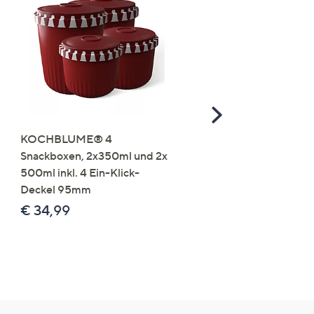
Scroll
Right
KOCHBLUME® 4
you:ly Pure Protein Limo
Snackboxen, 2x350ml und 2x
Lysin 575g für 25 Portio
500ml inkl. 4 Ein-Klick-
€ 49,99
Deckel 95mm
€ 86,94 /1 kg
€ 34,99