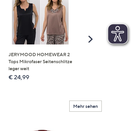
Scroll
Right
JERYMOOD HOMEWEAR 2
LITTLE ROSE 5 Maxislip
Tops Mikrofaser Seitenschlitze
Mikrofaser 3x Stickereide
leger weit
2x uni
€ 24,99
€ 49,99
Mehr sehen