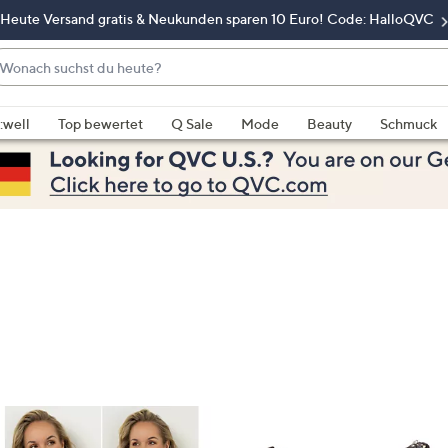
Heute Versand gratis & Neukunden sparen 10 Euro! Code: HalloQVC
onach
chst
enn
u
rschläge
:well
Top bewertet
Q Sale
Mode
Beauty
Schmuck
eute?
rfügbar
nd,
erwenden
e
e
eiltasten
ach
ben
nd
ach
nten
der
ischen