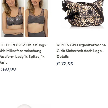
e
f
ouch-
eräten
ach
nks
zw.
chts,
LITTLE ROSE 2 Entlastungs-
KIPLING® Organizertasche
m
BHs Mikrofasermischung
Cido Sicherheitsfach Logo-
ese
Passform Lady 1x Spitze, 1x
Details
zuzeigen.
Basic
€ 72,99
€ 59,99