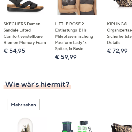
SKECHERS Damen-
LITTLE ROSE 2
KIPLING®
Sandale Lifted
Entlastungs-BHs
Organizertas
Comfort verstellbare
Mikrofasermischung
Sicherheitsf
Riemen Memory Foam
Passform Lady 1x
Details
Spitze, 1x Basic
€ 54,95
€ 72,99
€ 59,99
Wie wär's hiermit?
Mehr sehen