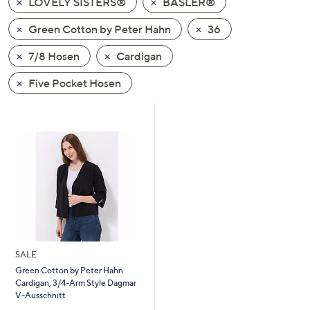
LOVELY SISTERS®
BASLER®
oder
wischen
Green Cotton by Peter Hahn
36
Sie
7/8 Hosen
Cardigan
auf
Touch-
Five Pocket Hosen
Geräten
nach
links
bzw.
rechts,
um
diese
anzuzeigen.
SALE
Green Cotton by Peter Hahn
Cardigan, 3/4-Arm Style Dagmar
V-Ausschnitt