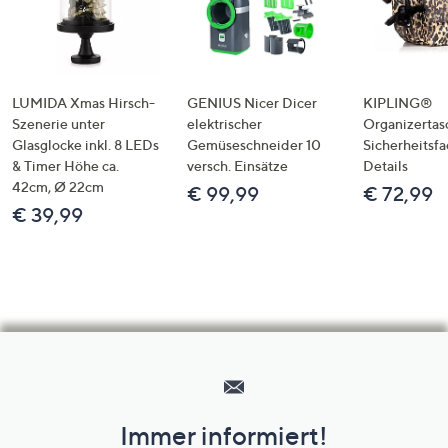
LUMIDA Xmas Hirsch-
GENIUS Nicer Dicer
KIPLING®
Szenerie unter
elektrischer
Organizertas
Glasglocke inkl. 8 LEDs
Gemüseschneider 10
Sicherheitsf
& Timer Höhe ca.
versch. Einsätze
Details
42cm, Ø 22cm
€ 99,99
€ 72,99
€ 39,99
Hilfeseiten,
Service
und
Immer informiert!
Unternehmensinformationen