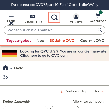
Du bist neu bei QVC? Spare 10 Euro! Code: HalloQVC
Zum
Hauptinhalt
springen
0
MENÜ
WARENKORB
TV-RÜCKBLICK
MEIN QVC
Wonach
suchst
Wenn
du
Tagesangebot
Neu
30 Jahre QVC
Cool mit QVC
Vorschläge
heute?
verfügbar
sind,
verwenden
Sie
Mode
die
36
Pfeiltasten
nach
oben
Sortieren:
Top-Treffer
und
Deine Auswahl:
nach
Alle Filter aufheben
unten