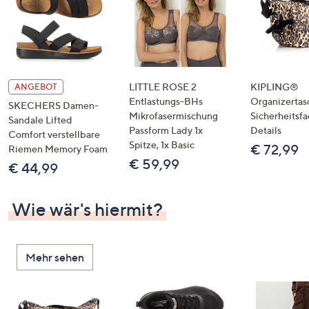
LITTLE ROSE 2
KIPLING®
ANGEBOT
Entlastungs-BHs
Organizertas
SKECHERS Damen-
Mikrofasermischung
Sicherheitsf
Sandale Lifted
Passform Lady 1x
Details
Comfort verstellbare
Spitze, 1x Basic
€ 72,99
Riemen Memory Foam
€ 59,99
€ 44,99
Wie wär's hiermit?
Mehr sehen