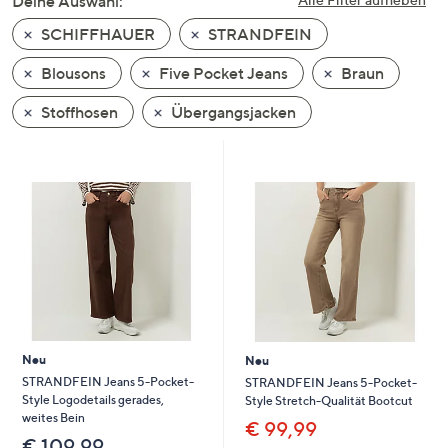
Deine Auswahl:
unten
SCHIFFHAUER
STRANDFEIN
oder
wischen
Blousons
Five Pocket Jeans
Braun
Sie
auf
Stoffhosen
Übergangsjacken
Touch-
Geräten
nach
links
bzw.
rechts,
um
diese
anzuzeigen.
Neu
Neu
STRANDFEIN Jeans 5-Pocket-
STRANDFEIN Jeans 5-Pocket-
Style Logodetails gerades,
Style Stretch-Qualität Bootcut
weites Bein
€ 99,99
€ 109,99