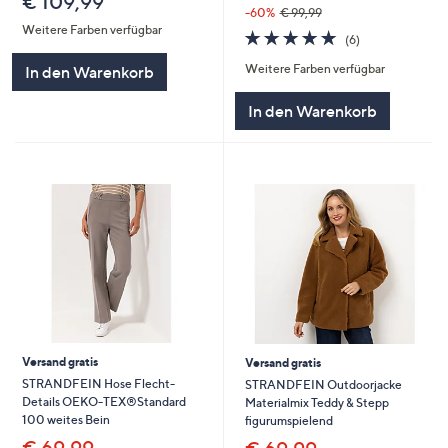
€ 109,99
-60%
€ 99,99
Weitere Farben verfügbar
5.0
6
(6)
von
Bewertungen
Weitere Farben verfügbar
5
In den Warenkorb
In den Warenkorb
Versand gratis
Versand gratis
STRANDFEIN Hose Flecht-
STRANDFEIN Outdoorjacke
Details OEKO-TEX®Standard
Materialmix Teddy & Stepp
100 weites Bein
figurumspielend