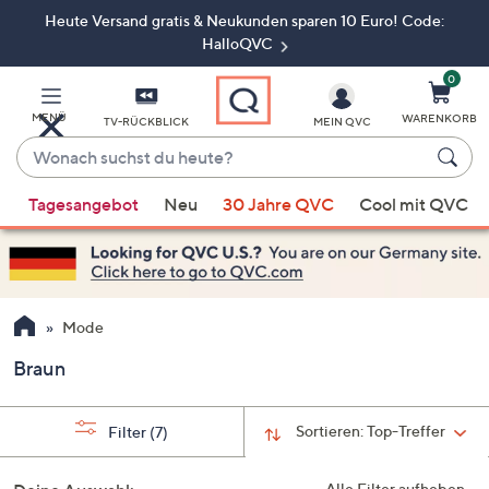
Heute Versand gratis & Neukunden sparen 10 Euro! Code:
Zum
Hauptinhalt
HalloQVC
springen
0
MENÜ
WARENKORB
TV-RÜCKBLICK
MEIN QVC
Wonach
suchst
Wenn
du
Tagesangebot
Neu
30 Jahre QVC
Cool mit QVC
Vorschläge
heute?
verfügbar
sind,
verwenden
Sie
Mode
die
Braun
Pfeiltasten
nach
oben
Sortieren:
Top-Treffer
Filter
(7)
und
nach
Alle Filter aufheben