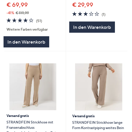
€ 69,99
€ 29,99
3.0
1
-41%
€ 119,99
(1)
von
Bewertungen
4.1
51
(51)
5
von
Bewertungen
In den Warenkorb
Weitere Farben verfügbar
5
In den Warenkorb
Versand gratis
Versand gratis
STRANDFEIN Strickhose mit
STRANDFEIN Strickhose lange
Fransenabschluss
Form Kontrastpiping weites Bein