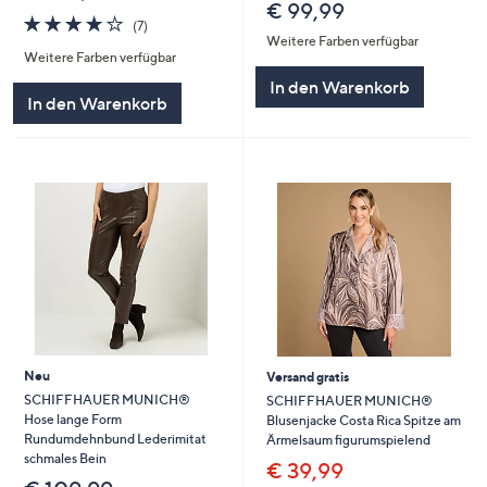
€ 99,99
3.9
7
(7)
von
Bewertungen
Weitere Farben verfügbar
Weitere Farben verfügbar
5
In den Warenkorb
In den Warenkorb
Neu
Versand gratis
SCHIFFHAUER MUNICH®
SCHIFFHAUER MUNICH®
Hose lange Form
Blusenjacke Costa Rica Spitze am
Rundumdehnbund Lederimitat
Ärmelsaum figurumspielend
schmales Bein
€ 39,99