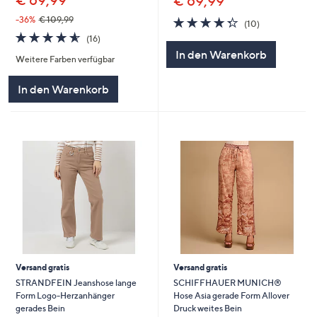
€ 69,99
€ 69,99
4.3
10
-36%
€ 109,99
(10)
von
Bewertungen
4.6
16
(16)
5
von
Bewertungen
In den Warenkorb
Weitere Farben verfügbar
5
In den Warenkorb
Versand gratis
Versand gratis
STRANDFEIN Jeanshose lange
SCHIFFHAUER MUNICH®
Form Logo-Herzanhänger
Hose Asia gerade Form Allover
gerades Bein
Druck weites Bein