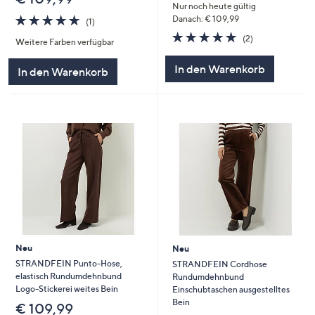
Nur noch heute gültig
5.0
1
Danach: € 109,99
(1)
von
Bewertungen
5.0
2
(2)
Weitere Farben verfügbar
5
von
Bewertungen
5
In den Warenkorb
In den Warenkorb
Neu
Neu
STRANDFEIN Punto-Hose,
STRANDFEIN Cordhose
elastisch Rundumdehnbund
Rundumdehnbund
Logo-Stickerei weites Bein
Einschubtaschen ausgestelltes
Bein
€ 109,99