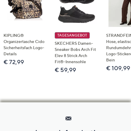
KIPLING®
STRANDFEIN
TAGESANGEBOT
Organizertasche Cido
Hose, elastis
SKECHERS Damen-
Sicherheitsfach Logo-
Rundumdeh
Sneaker Bobs Arch Fit
Details
Logo-Sticker
Elev 8 Strick Arch
Bein
€ 72,99
Fit®-Innensohle
€ 109,99
€ 59,99
Hilfeseiten,
Service
und