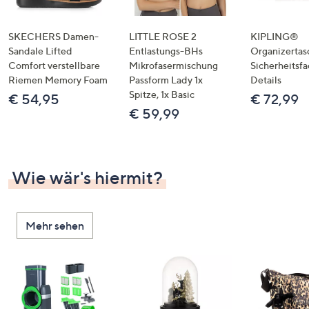
SKECHERS Damen-
LITTLE ROSE 2
KIPLING®
Sandale Lifted
Entlastungs-BHs
Organizertas
Comfort verstellbare
Mikrofasermischung
Sicherheitsf
Riemen Memory Foam
Passform Lady 1x
Details
Spitze, 1x Basic
€ 54,95
€ 72,99
€ 59,99
Wie wär's hiermit?
Mehr sehen