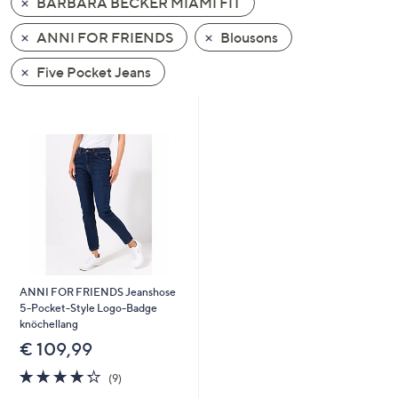
BARBARA BECKER MIAMI FIT
oder
wischen
ANNI FOR FRIENDS
Blousons
Sie
Five Pocket Jeans
auf
Touch-
Geräten
nach
links
bzw.
rechts,
um
diese
anzuzeigen.
ANNI FOR FRIENDS Jeanshose
5-Pocket-Style Logo-Badge
knöchellang
€ 109,99
4.2
9
(9)
von
Bewertungen