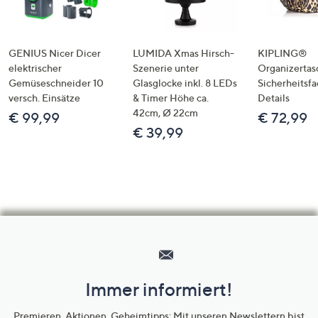
GENIUS Nicer Dicer
LUMIDA Xmas Hirsch-
KIPLING®
elektrischer
Szenerie unter
Organizertas
Gemüseschneider 10
Glasglocke inkl. 8 LEDs
Sicherheitsf
versch. Einsätze
& Timer Höhe ca.
Details
42cm, Ø 22cm
€ 99,99
€ 72,99
€ 39,99
Hilfeseiten,
Service
und
Immer informiert!
Unternehmensinformationen
Premieren, Aktionen, Geheimtipps: Mit unseren Newslettern bist