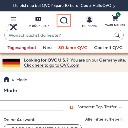
Du bist neu bei QVC? Spare 10 Euro! Code: HalloQVC
Zum
Hauptinhalt
springen
0
MENÜ
WARENKORB
TV-RÜCKBLICK
MEIN QVC
Wonach
suchst
Wenn
du
Tagesangebot
Neu
30 Jahre QVC
Cool mit QVC
Vorschläge
heute?
verfügbar
sind,
verwenden
Sie
Mode
die
Mode
Pfeiltasten
nach
oben
Sortieren:
Top-Treffer
und
Deine Auswahl:
nach
Alle Filter aufheben
unten