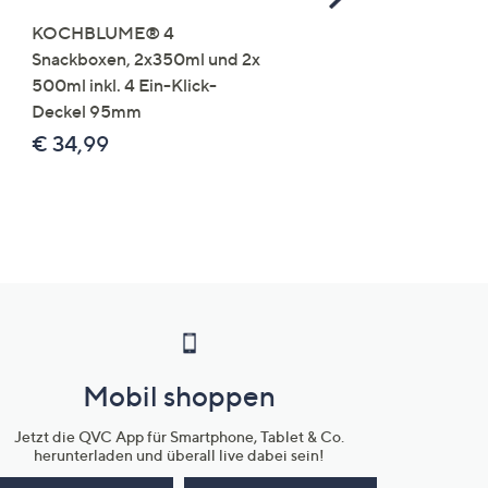
Right
KOCHBLUME® 4
you:ly Pure Protein Limo
Snackboxen, 2x350ml und 2x
Lysin 575g für 25 Portio
500ml inkl. 4 Ein-Klick-
€ 49,99
Deckel 95mm
€ 86,94 /1 kg
€ 34,99
Mobil shoppen
Jetzt die QVC App für Smartphone, Tablet & Co.
herunterladen und überall live dabei sein!