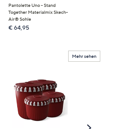
Pantolette Uno - Stand
Tops Mikrofaser Seitensc
Together Materialmix Skech-
leger weit
Air® Sohle
€ 24,99
€ 64,95
Mehr sehen
Scroll