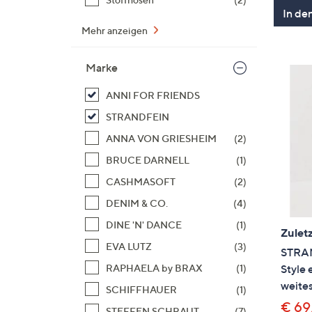
In de
Mehr anzeigen
Marke
ANNI FOR FRIENDS
STRANDFEIN
ANNA VON GRIESHEIM
(2)
BRUCE DARNELL
(1)
CASHMASOFT
(2)
DENIM & CO.
(4)
DINE 'N' DANCE
(1)
Zuletz
EVA LUTZ
(3)
STRAN
RAPHAELA by BRAX
(1)
Style 
weites
SCHIFFHAUER
(1)
€ 69
STEFFEN SCHRAUT
(7)