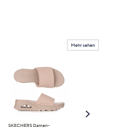
Mehr sehen
Scroll
Right
SKECHERS Damen-
JERYMOOD HOMEWEA