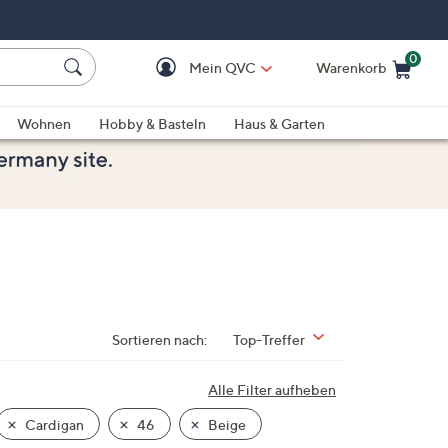
0
Mein QVC
Warenkorb
Einkaufswagen ist le
Wohnen
Hobby & Basteln
Haus & Garten
Sortieren nach:
Top-Treffer
Alle Filter aufheben
Cardigan
46
Beige