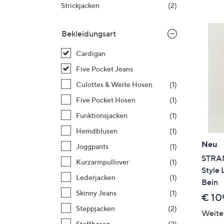
Si
Strickjacken
(2)
au
T
Bekleidungsart
G
n
Cardigan
li
Five Pocket Jeans
b
Culottes & Weite Hosen
(1)
re
Five Pocket Hosen
(1)
u
di
Funktionsjacken
(1)
an
Hemdblusen
(1)
Neu
Joggpants
(1)
STRAN
Kurzarmpullover
(1)
Style 
Lederjacken
(1)
Bein
Skinny Jeans
(1)
€ 10
Steppjacken
(2)
Weite
Stoffhosen
(2)