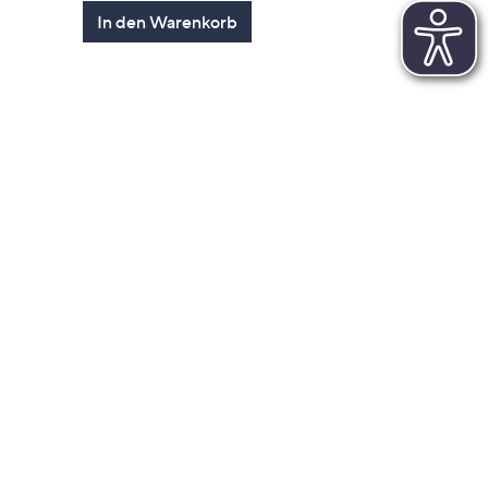
von
Bewertungen
In den Warenkorb
5