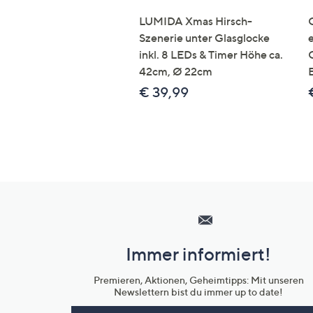
LUMIDA Xmas Hirsch-
Szenerie unter Glasglocke
inkl. 8 LEDs & Timer Höhe ca.
42cm, Ø 22cm
€ 39,99
Hilfeseiten,
Service
und
Immer informiert!
Unternehmensinformationen
Premieren, Aktionen, Geheimtipps: Mit unseren
Newslettern bist du immer up to date!