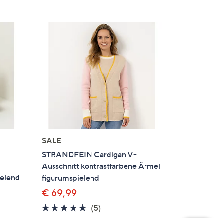
SALE
STRANDFEIN Cardigan V-
Ausschnitt kontrastfarbene Ärmel
ielend
figurumspielend
€ 69,99
4.6
5
(5)