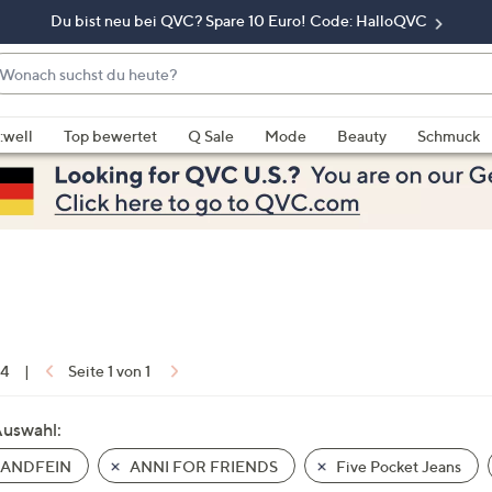
Du bist neu bei QVC? Spare 10 Euro! Code: HalloQVC
onach
chst
enn
u
rschläge
:well
Top bewertet
Q Sale
Mode
Beauty
Schmuck
eute?
rfügbar
nd,
erwenden
e
e
eiltasten
ach
ben
nd
 4
|
Seite 1 von 1
ach
nten
Auswahl:
der
ANDFEIN
ANNI FOR FRIENDS
Five Pocket Jeans
ischen