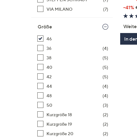
-41%
VIA MILANO
(7)
Weite
Größe
In de
46
36
(4)
38
(5)
40
(5)
42
(5)
44
(4)
48
(4)
50
(3)
Kurzgröße 18
(2)
Kurzgröße 19
(2)
Kurzgröße 20
(2)