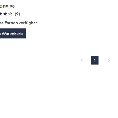
€ 119,99
4.1
9
(9)
von
Bewertungen
re Farben verfügbar
5
n Warenkorb
1