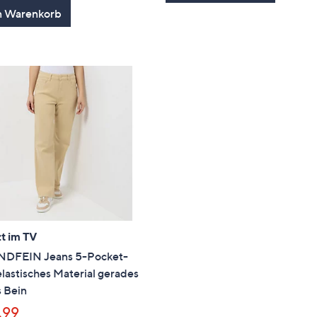
n Warenkorb
t im TV
DFEIN Jeans 5-Pocket-
elastisches Material gerades
 Bein
,99