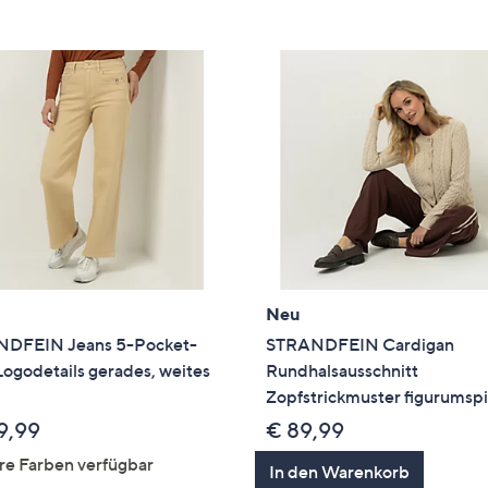
e
f
ouch-
eräten
ach
nks
zw.
chts,
m
ese
zuzeigen.
Neu
DFEIN Jeans 5-Pocket-
STRANDFEIN Cardigan
Logodetails gerades, weites
Rundhalsausschnitt
Zopfstrickmuster figurumsp
9,99
€ 89,99
re Farben verfügbar
In den Warenkorb