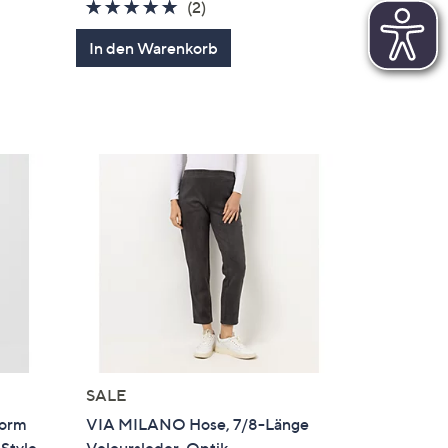
5.0
2
(2)
en
von
Bewertungen
In den Warenkorb
5
SALE
Form
VIA MILANO Hose, 7/8-Länge