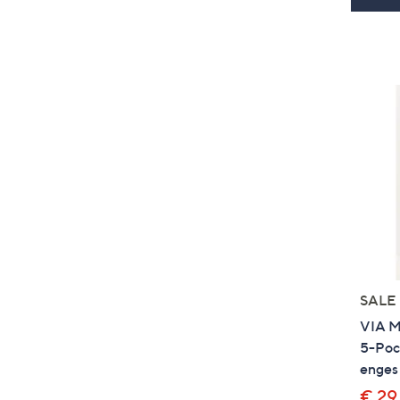
SALE
VIA M
5-Pock
enges
€ 29