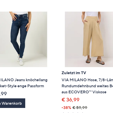
e
f
ouch-
eräten
ach
nks
zw.
chts,
m
ese
zuzeigen.
Zuletzt im TV
ILANO Jeans knöchellang
VIA MILANO Hose, 7/8-Lä
ket-Style enge Passform
Rundumdehnbund weites B
aus ECOVERO™ Viskose
,99
€ 36,99
n Warenkorb
-38%
€ 59,99