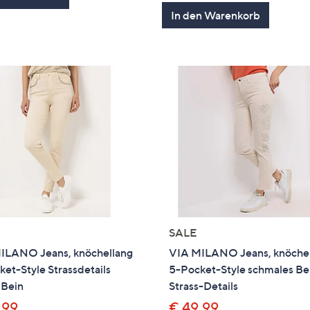
von
Bewertung
In den Warenkorb
5
SALE
ILANO Jeans, knöchellang
VIA MILANO Jeans, knöche
et-Style Strassdetails
5-Pocket-Style schmales Be
 Bein
Strass-Details
,99
€ 49,99