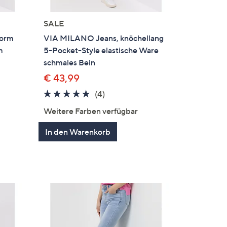
SALE
Form
VIA MILANO Jeans, knöchellang
m
5-Pocket-Style elastische Ware
schmales Bein
€ 43,99
4.8
4
(4)
von
Bewertungen
Weitere Farben verfügbar
5
en
In den Warenkorb