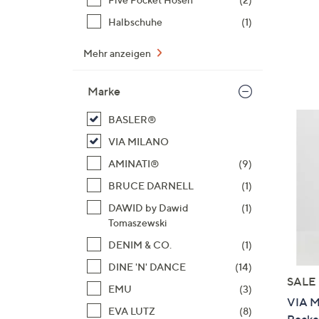
Halbschuhe
(1)
Mehr anzeigen
Marke
BASLER®
VIA MILANO
AMINATI®
(9)
BRUCE DARNELL
(1)
DAWID by Dawid
(1)
Tomaszewski
DENIM & CO.
(1)
DINE 'N' DANCE
(14)
SALE
EMU
(3)
VIA M
EVA LUTZ
(8)