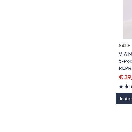
SALE
VIA M
5-Poc
REPRE
€ 39
In de