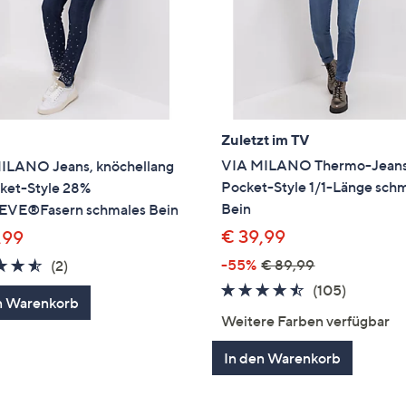
Zuletzt im TV
VIA MILANO Thermo-Jeans
ILANO Jeans, knöchellang
Pocket-Style 1/1-Länge sch
ket-Style 28%
Bein
VE®Fasern schmales Bein
€ 39,99
,99
4.5
2
-55%
€ 89,99
(2)
von
Bewertungen
4.4
105
(105)
n Warenkorb
5
von
Bewertu
Weitere Farben verfügbar
5
In den Warenkorb