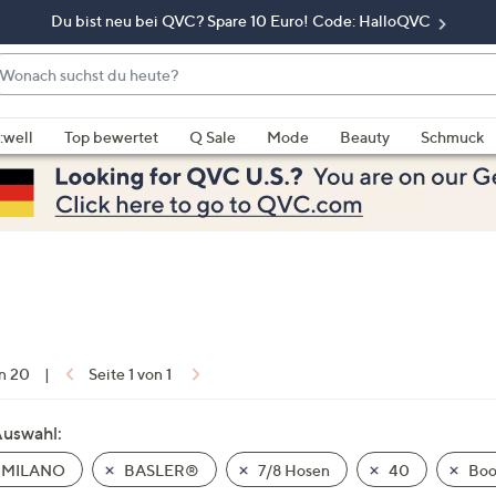
Du bist neu bei QVC? Spare 10 Euro! Code: HalloQVC
onach
chst
enn
u
rschläge
:well
Top bewertet
Q Sale
Mode
Beauty
Schmuck
eute?
rfügbar
nd,
erwenden
e
e
eiltasten
ach
ben
nd
on 20
|
Seite 1 von 1
ach
nten
Auswahl:
der
 MILANO
BASLER®
7/8 Hosen
40
Boo
ischen