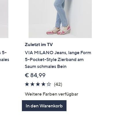
Zuletzt im TV
 5-
VIA MILANO Jeans, lange Form
males
5-Pocket-Style Zierband am
Saum schmales Bein
€ 84,99
4.2
42
(42)
von
Bewertungen
Weitere Farben verfügbar
5
ngen
In den Warenkorb