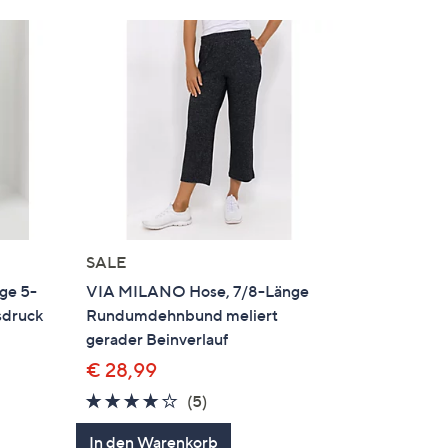
SALE
ge 5-
VIA MILANO Hose, 7/8-Länge
sdruck
Rundumdehnbund meliert
gerader Beinverlauf
€ 28,99
4.0
5
(5)
von
Bewertungen
In den Warenkorb
5