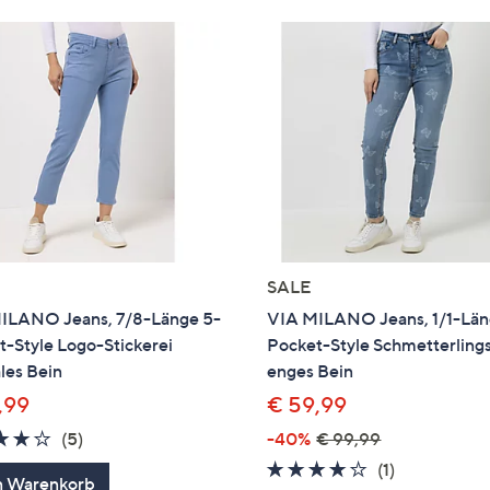
SALE
ILANO Jeans, 7/8-Länge 5-
VIA MILANO Jeans, 1/1-Län
-Style Logo-Stickerei
Pocket-Style Schmetterling
les Bein
enges Bein
,99
€ 59,99
4.2
5
(5)
-40%
€ 99,99
von
Bewertungen
4.0
1
(1)
n Warenkorb
5