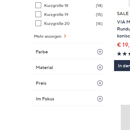
Kurzgröße 18
(14)
SALE
Kurzgröße 19
(15)
VIA M
Kurzgröße 20
(16)
Rundu
konisc
Mehr anzeigen
€ 19
Farbe
In de
Material
Preis
Im Fokus