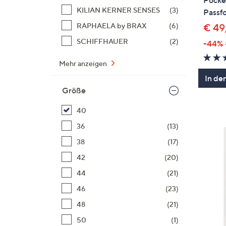
Pocket
KILIAN KERNER SENSES
(3)
Passf
RAPHAELA by BRAX
(6)
€ 49
SCHIFFHAUER
(2)
-44%
Mehr anzeigen
In de
Größe
40
36
(13)
38
(17)
42
(20)
44
(21)
46
(23)
48
(21)
50
(1)