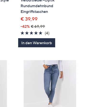
-Style
Veloursleder-Optik
Rundumdehnbund
Eingriffstaschen
€ 39,99
-42%
€ 69,99
en
5.0
4
(4)
von
Bewertungen
In den Warenkorb
5