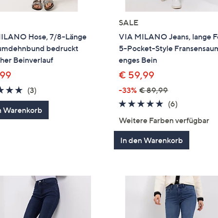
SALE
ILANO Hose, 7/8-Länge
VIA MILANO Jeans, lange 
mdehnbund bedruckt
5-Pocket-Style Fransensau
her Beinverlauf
enges Bein
,99
€ 59,99
5.0
3
(3)
-33%
€ 89,99
von
Bewertungen
4.8
6
(6)
n Warenkorb
5
von
Bewertung
Weitere Farben verfügbar
5
In den Warenkorb