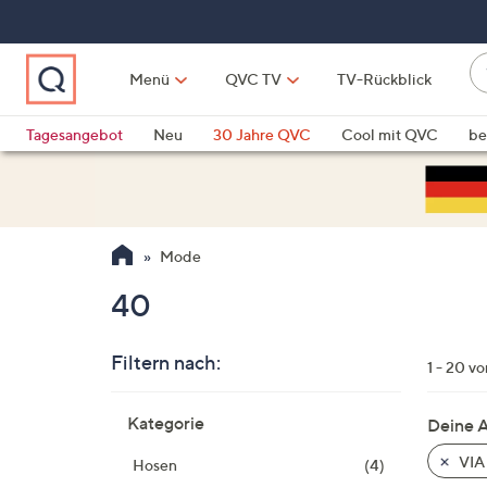
Zum
Hauptinhalt
springen
W
Menü
QVC TV
TV-Rückblick
su
W
d
Vo
Tagesangebot
Neu
30 Jahre QVC
Cool mit QVC
be
h
ve
QLINARISCH
Technik
si
v
Si
Mode
di
Pf
40
n
o
Filtern nach:
u
1 - 20 v
n
Zur
u
Kategorie
Deine 
Produktliste
o
springen
VIA
Hosen
(4)
w