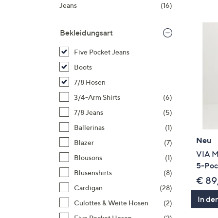
Si
Jeans
(16)
au
T
Bekleidungsart
G
n
Five Pocket Jeans
li
Boots
b
7/8 Hosen
re
3/4-Arm Shirts
(6)
u
di
7/8 Jeans
(5)
an
Ballerinas
(1)
Neu
Blazer
(7)
VIA M
Blousons
(1)
5-Poc
Blusenshirts
(8)
€ 89
Cardigan
(28)
In de
Culottes & Weite Hosen
(2)
Five Pocket Hosen
(2)