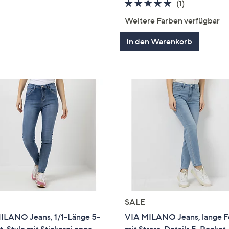
5.0
1
(1)
von
Bewertung
Weitere Farben verfügbar
5
In den Warenkorb
SALE
ILANO Jeans, 1/1-Länge 5-
VIA MILANO Jeans, lange 