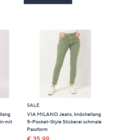
en
SALE
llang
VIA MILANO Jeans, knöchellang
in mit
5-Pocket-Style Stickerei schmale
Passform
€ 35,99