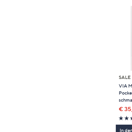
SALE
VIA M
Pocket
schma
€ 35
In de