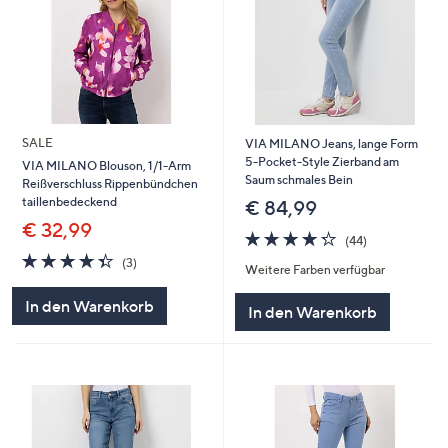
SALE
VIA MILANO Jeans, lange Form
5-Pocket-Style Zierband am
VIA MILANO Blouson, 1/1-Arm
Saum schmales Bein
Reißverschluss Rippenbündchen
taillenbedeckend
€ 84,99
€ 32,99
4.2
44
(44)
von
Bewertungen
4.3
3
(3)
Weitere Farben verfügbar
5
von
Bewertungen
5
In den Warenkorb
In den Warenkorb