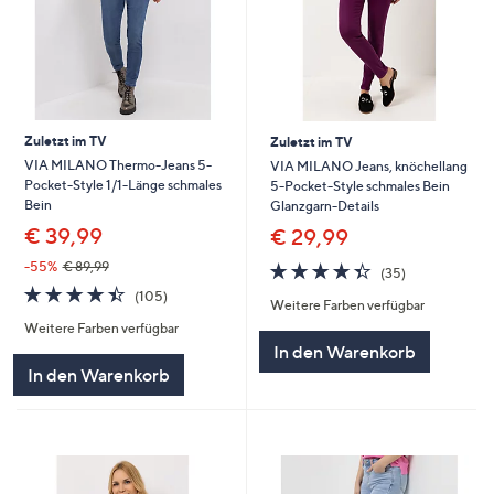
Zuletzt im TV
Zuletzt im TV
VIA MILANO Thermo-Jeans 5-
VIA MILANO Jeans, knöchellang
Pocket-Style 1/1-Länge schmales
5-Pocket-Style schmales Bein
Bein
Glanzgarn-Details
€ 39,99
€ 29,99
4.3
35
-55%
€ 89,99
(35)
von
Bewertungen
4.4
105
(105)
Weitere Farben verfügbar
5
von
Bewertungen
Weitere Farben verfügbar
5
In den Warenkorb
In den Warenkorb