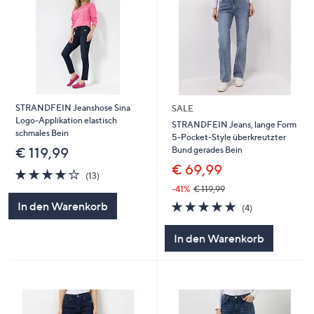
STRANDFEIN Jeanshose Sina
SALE
Logo-Applikation elastisch
STRANDFEIN Jeans, lange Form
schmales Bein
5-Pocket-Style überkreutzter
Bund gerades Bein
€ 119,99
€ 69,99
4.0
13
(13)
von
Bewertungen
-41%
€ 119,99
5
5.0
4
In den Warenkorb
(4)
von
Bewertungen
5
In den Warenkorb