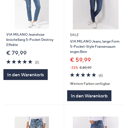
VIA MILANO Jeanshose
SALE
knöchellang 5-Pocket Destroy
VIA MILANO Jeans, lange Form
Effekte
5-Pocket-Style Fransensaum
enges Bein
€ 79,99
€ 59,99
5.0
2
(2)
von
Bewertungen
-33%
€ 89,99
5
4.8
6
In den Warenkorb
(6)
von
Bewertungen
Weitere Farben verfügbar
5
In den Warenkorb