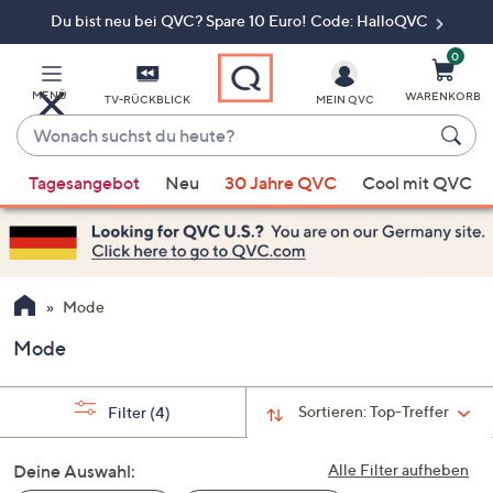
Du bist neu bei QVC? Spare 10 Euro! Code: HalloQVC
Zum
Hauptinhalt
springen
0
MENÜ
WARENKORB
TV-RÜCKBLICK
MEIN QVC
Wonach
suchst
Wenn
du
Tagesangebot
Neu
30 Jahre QVC
Cool mit QVC
Vorschläge
heute?
verfügbar
sind,
verwenden
Sie
Mode
die
Mode
Pfeiltasten
nach
oben
Sortieren:
Top-Treffer
Filter
(4)
und
nach
Deine Auswahl:
Alle Filter aufheben
unten