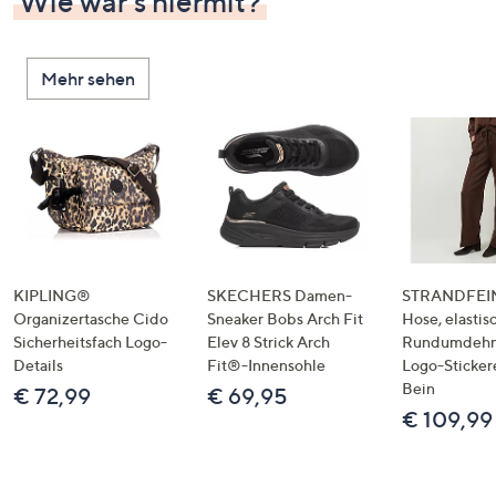
Wie wär's hiermit?
Mehr sehen
KIPLING®
SKECHERS Damen-
STRANDFEIN
Organizertasche Cido
Sneaker Bobs Arch Fit
Hose, elastis
Sicherheitsfach Logo-
Elev 8 Strick Arch
Rundumdeh
Details
Fit®-Innensohle
Logo-Sticker
Bein
€ 72,99
€ 69,95
€ 109,99