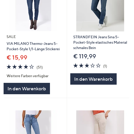
SALE
STRANDFEIN Jeans Sina 5-
Pocket-Style elastisches Material
VIA MILANO Thermo-Jeans 5-
schmales Bein
Pocket-Style 1/1-Länge Stickerei
€ 119,99
€ 15,99
3.0
1
3.7
51
(1)
(51)
von
Bewertungen
von
Bewertungen
5
Weitere Farben verfügbar
5
In den Warenkorb
In den Warenkorb