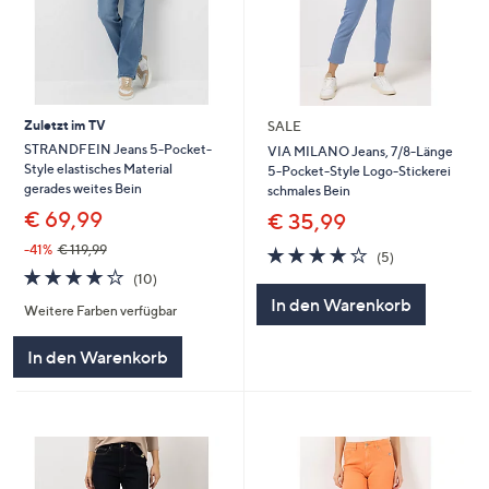
Zuletzt im TV
SALE
STRANDFEIN Jeans 5-Pocket-
VIA MILANO Jeans, 7/8-Länge
Style elastisches Material
5-Pocket-Style Logo-Stickerei
gerades weites Bein
schmales Bein
€ 69,99
€ 35,99
-41%
€ 119,99
4.2
5
(5)
von
Bewertungen
4.2
10
(10)
5
von
Bewertungen
In den Warenkorb
Weitere Farben verfügbar
5
In den Warenkorb