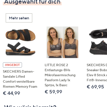
Ausgewählt für dich
Mehr sehen
LITTLE ROSE 2
SKECHERS 
ANGEBOT
Entlastungs-BHs
Sneaker Bobs
SKECHERS Damen-
Mikrofasermischung
Elev 8 Strick
Sandale Lifted
Passform Lady 1x
Fit®-Innens
Comfort verstellbare
Spitze, 1x Basic
€ 69,95
Riemen Memory Foam
€ 59,99
€ 44,99