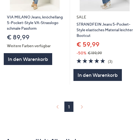
VIA MILANO Jeans, knöchellang
SALE
5-Pocket-Style VA-Strasslogo
STRANDFEIN Jeans 5-Pocket-
schmale Passform
Style elastisches Material leichter
Bootcut
€ 89,99
€ 59,99
Weitere Farben verfügbar
-50%
€ 119,99
In den Warenkorb
4.7
3
(3)
von
Bewertungen
5
In den Warenkorb
1