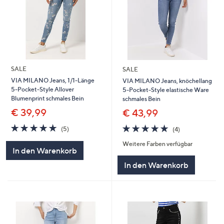
SALE
SALE
VIA MILANO Jeans, 1/1-Länge
VIA MILANO Jeans, knöchellang
5-Pocket-Style Allover
5-Pocket-Style elastische Ware
Blumenprint schmales Bein
schmales Bein
€ 39,99
€ 43,99
4.8
5
4.8
4
(5)
(4)
von
Bewertungen
von
Bewertungen
Weitere Farben verfügbar
5
5
In den Warenkorb
In den Warenkorb