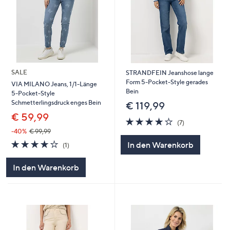
SALE
STRANDFEIN Jeanshose lange
Form 5-Pocket-Style gerades
VIA MILANO Jeans, 1/1-Länge
Bein
5-Pocket-Style
Schmetterlingsdruck enges Bein
€ 119,99
€ 59,99
3.9
7
(7)
von
Bewertungen
-40%
€ 99,99
5
4.0
1
In den Warenkorb
(1)
von
Bewertungen
5
In den Warenkorb