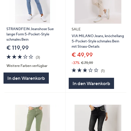
STRANDFEIN Jeanshose Sue
SALE
lange Form 5-Pocket-Style
VIA MILANO Jeans, knöchellang
schmales Bein
5-Pocket-Style schmales Bein
mit Strass-Details
€ 119,99
€ 49,99
3.0
3
(3)
von
Bewertungen
-37%
€ 79,99
Weitere Farben verfügbar
5
3.0
1
(1)
von
Bewertungen
In den Warenkorb
5
In den Warenkorb