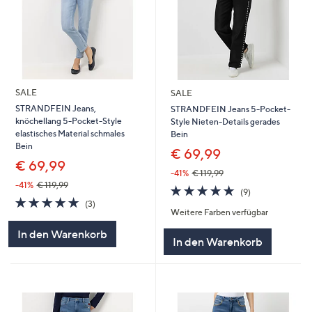
SALE
SALE
STRANDFEIN Jeans,
STRANDFEIN Jeans 5-Pocket-
knöchellang 5-Pocket-Style
Style Nieten-Details gerades
elastisches Material schmales
Bein
Bein
€ 69,99
€ 69,99
-41%
€ 119,99
-41%
€ 119,99
4.7
9
(9)
4.7
3
von
Bewertungen
(3)
Weitere Farben verfügbar
von
Bewertungen
5
5
In den Warenkorb
In den Warenkorb