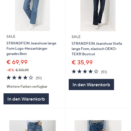
SALE
SALE
STRANDFEIN Jeanshose lange
STRANDFEIN Jeanshose Stella
Form Logo-Herzanhänger
lange Form, elastisch OEKO-
gerades Bein
TEX® Bootcut
€ 69,99
€ 35,99
4.1
51
-41%
€ 119,99
(51)
von
Bewertungen
4.1
51
(51)
5
von
Bewertungen
In den Warenkorb
Weitere Farben verfügbar
5
In den Warenkorb