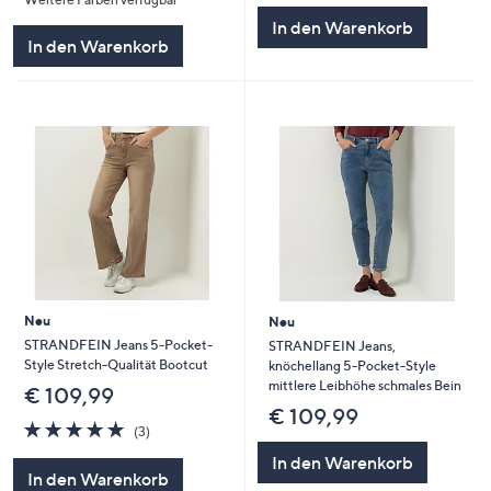
5
In den Warenkorb
In den Warenkorb
Neu
Neu
STRANDFEIN Jeans 5-Pocket-
STRANDFEIN Jeans,
Style Stretch-Qualität Bootcut
knöchellang 5-Pocket-Style
mittlere Leibhöhe schmales Bein
€ 109,99
€ 109,99
5.0
3
(3)
von
Bewertungen
In den Warenkorb
5
In den Warenkorb