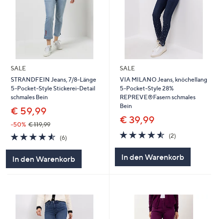
SALE
SALE
STRANDFEIN Jeans, 7/8-Länge
VIA MILANO Jeans, knöchellang
5-Pocket-Style Stickerei-Detail
5-Pocket-Style 28%
schmales Bein
REPREVE®Fasern schmales
Bein
€ 59,99
€ 39,99
-50%
€ 119,99
4.5
2
4.5
6
(2)
(6)
von
Bewertungen
von
Bewertungen
5
5
In den Warenkorb
In den Warenkorb