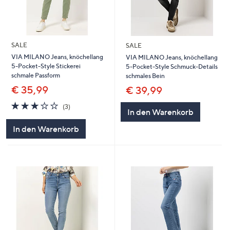
SALE
SALE
VIA MILANO Jeans, knöchellang
VIA MILANO Jeans, knöchellang
5-Pocket-Style Stickerei
5-Pocket-Style Schmuck-Details
schmale Passform
schmales Bein
€ 35,99
€ 39,99
3.0
3
(3)
In den Warenkorb
von
Bewertungen
5
In den Warenkorb