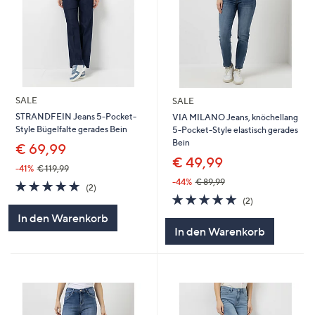
SALE
SALE
STRANDFEIN Jeans 5-Pocket-
VIA MILANO Jeans, knöchellang
Style Bügelfalte gerades Bein
5-Pocket-Style elastisch gerades
Bein
€ 69,99
€ 49,99
-41%
€ 119,99
-44%
€ 89,99
5.0
2
(2)
von
Bewertungen
5.0
2
(2)
5
von
Bewertungen
In den Warenkorb
5
In den Warenkorb