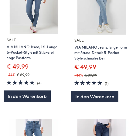
SALE
SALE
VIA MILANO Jeans, 1/1-Länge
VIA MILANO Jeans, lange Form
5-Pocket-Style mit Stickerei
mit Strass-Details 5-Pocket-
enge Passform
Style schmales Bein
€ 49,99
€ 49,99
-44%
€ 89,99
-44%
€ 89,99
5.0
4
5.0
1
(4)
(1)
von
Bewertungen
von
Bewertungen
5
5
In den Warenkorb
In den Warenkorb