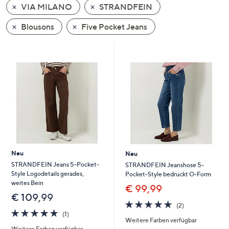
VIA MILANO
STRANDFEIN
oder
wischen
Blousons
Five Pocket Jeans
Sie
auf
Touch-
Geräten
nach
links
bzw.
rechts,
um
diese
Neu
Neu
anzuzeigen.
STRANDFEIN Jeans 5-Pocket-
STRANDFEIN Jeanshose 5-
Style Logodetails gerades,
Pocket-Style bedruckt O-Form
weites Bein
€ 99,99
€ 109,99
5.0
2
(2)
5.0
1
von
Bewertungen
(1)
Weitere Farben verfügbar
von
Bewertungen
5
Weitere Farben verfügbar