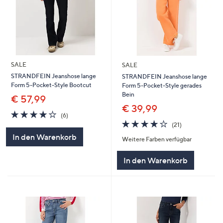
SALE
SALE
STRANDFEIN Jeanshose lange
STRANDFEIN Jeanshose lange
Form 5-Pocket-Style Bootcut
Form 5-Pocket-Style gerades
Bein
€ 57,99
€ 39,99
4.2
6
(6)
von
Bewertungen
4.1
21
(21)
5
von
Bewertungen
In den Warenkorb
Weitere Farben verfügbar
5
In den Warenkorb