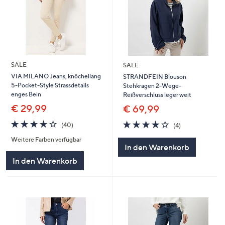
SALE
SALE
VIA MILANO Jeans, knöchellang
STRANDFEIN Blouson
5-Pocket-Style Strassdetails
Stehkragen 2-Wege-
enges Bein
Reißverschluss leger weit
€ 29,99
€ 69,99
3.8
40
3.8
4
(40)
(4)
von
Bewertungen
von
Bewertungen
Weitere Farben verfügbar
5
5
In den Warenkorb
In den Warenkorb