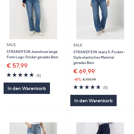
SALE
SALE
STRANDFEIN Jeanshose lange
STRANDFEIN Jeans 5-Pocket-
Form Logo-Sticker gerades Bein
Style elastisches Material
gerades Bein
€ 57,99
€ 69,99
4.7
6
(6)
von
Bewertungen
-41%
€ 119,99
5
4.6
5
(5)
In den Warenkorb
von
Bewertungen
5
In den Warenkorb