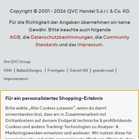
Copyright © 2001 - 2026 QVC Handel S.à r.l. & Co. KG
Für die Richtigkeit der Angaben übernehmen wir keine
Gewähr. Bitte beachte auch folgende
AGB
, die
Datenschutzbestimmungen
, die
Community
Standards
und das
Impressum
.
Die QVC Group
HSN
Ballard Designs
Frontgate
Garnet Hill
grandin road
Improvements
Für ein personalisiertes Shopping-Erlebnis
Bitte wähle „Alle Cookies zulassen“, wenn du damit
einverstanden bist, dass wir in Zusammenarbeit mit
Drittanbietern auf deinem Endgerät technische & profilbildende
Cookies und andere Tracking-Technologien zu Analyse- &
Marketingzwecken einsetzen und auslesen. Wir nutzen diese für
personalisierte und nicht-personalisierte Werbung. Wenn du dies