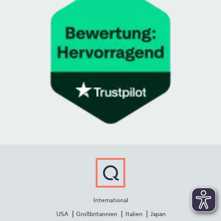
International
USA
Großbritannien
Italien
Japan