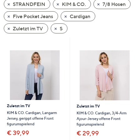
STRANDFEIN
KIM & CO.
7/8 Hosen
oder
wischen
Five Pocket Jeans
Cardigan
Sie
auf
Zuletzt im TV
S
Touch-
Geräten
nach
links
bzw.
rechts,
um
diese
anzuzeigen.
Zuletzt im TV
Zuletzt im TV
KIM & CO. Cardigan, Langarm
KIM & CO. Cardigan, 3/4-Arm
Jersey, gerippt offene Front
Ajour-Jersey offene Front
figurumspielend
figurumspielend
€ 39,99
€ 29,99