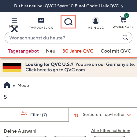
Du bist neu bei QVC? Spare 10 Euro! Code: HalloQVC
Zum
Hauptinhalt
springen
0
MENÜ
WARENKORB
TV-RÜCKBLICK
MEIN QVC
Wonach
suchst
Wenn
du
Tagesangebot
Neu
30 Jahre QVC
Cool mit QVC
Vorschläge
heute?
verfügbar
sind,
verwenden
Sie
Mode
die
S
Pfeiltasten
nach
oben
Sortieren:
Top-Treffer
Filter
(7)
und
nach
Deine Auswahl:
Alle Filter aufheben
unten