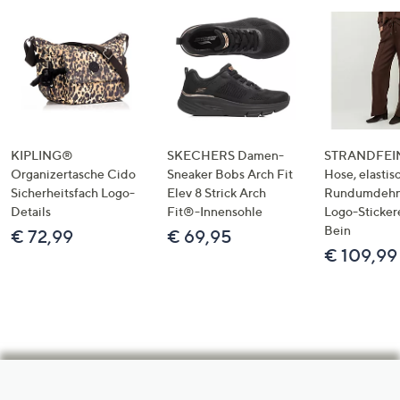
KIPLING®
SKECHERS Damen-
STRANDFEIN
Organizertasche Cido
Sneaker Bobs Arch Fit
Hose, elastis
Sicherheitsfach Logo-
Elev 8 Strick Arch
Rundumdeh
Details
Fit®-Innensohle
Logo-Sticker
Bein
€ 72,99
€ 69,95
€ 109,99
Hilfeseiten,