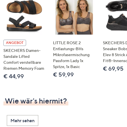
LITTLE ROSE 2
SKECHERS 
ANGEBOT
Entlastungs-BHs
Sneaker Bobs
SKECHERS Damen-
Mikrofasermischung
Elev 8 Strick
Sandale Lifted
Passform Lady 1x
Fit®-Innens
Comfort verstellbare
Spitze, 1x Basic
€ 69,95
Riemen Memory Foam
€ 59,99
€ 44,99
Wie wär's hiermit?
Mehr sehen