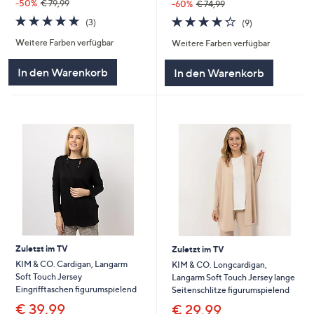
-50%
€ 79,99
-60%
€ 74,99
5.0
3
4.2
9
(3)
(9)
von
Bewertungen
von
Bewertungen
Weitere Farben verfügbar
Weitere Farben verfügbar
5
5
In den Warenkorb
In den Warenkorb
Zuletzt im TV
Zuletzt im TV
KIM & CO. Cardigan, Langarm
KIM & CO. Longcardigan,
Soft Touch Jersey
Langarm Soft Touch Jersey lange
Eingrifftaschen figurumspielend
Seitenschlitze figurumspielend
€ 39,99
€ 29,99