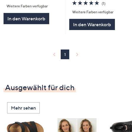
von
Bewertungen
5.0
1
(1)
Weitere Farben verfügbar
5
von
Bewertungen
Weitere Farben verfügbar
5
In den Warenkorb
In den Warenkorb
1
Ausgewählt für dich
Mehr sehen