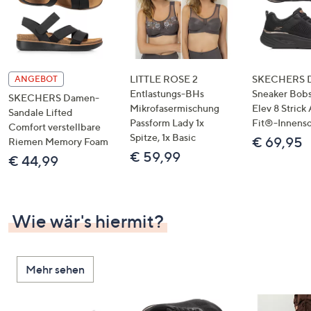
LITTLE ROSE 2
SKECHERS 
ANGEBOT
Entlastungs-BHs
Sneaker Bobs
SKECHERS Damen-
Mikrofasermischung
Elev 8 Strick
Sandale Lifted
Passform Lady 1x
Fit®-Innens
Comfort verstellbare
Spitze, 1x Basic
€ 69,95
Riemen Memory Foam
€ 59,99
€ 44,99
Wie wär's hiermit?
Mehr sehen