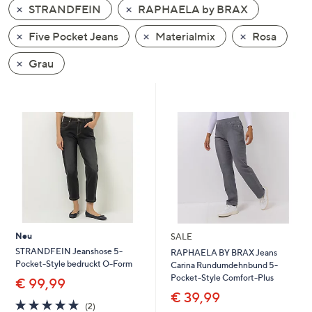
STRANDFEIN
RAPHAELA by BRAX
oder
wischen
Five Pocket Jeans
Materialmix
Rosa
Sie
auf
Grau
Touch-
Geräten
nach
links
bzw.
rechts,
um
diese
anzuzeigen.
Neu
SALE
STRANDFEIN Jeanshose 5-
RAPHAELA BY BRAX Jeans
Pocket-Style bedruckt O-Form
Carina Rundumdehnbund 5-
Pocket-Style Comfort-Plus
€ 99,99
€ 39,99
5.0
2
(2)