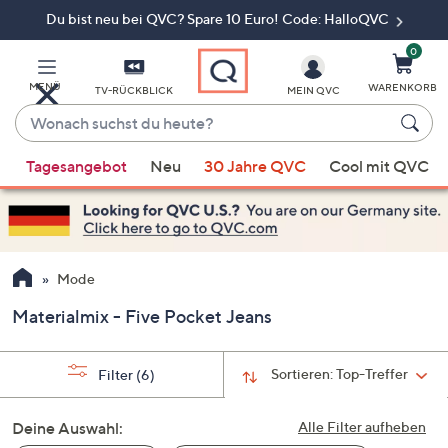
Du bist neu bei QVC? Spare 10 Euro! Code: HalloQVC
Zum
Hauptinhalt
springen
0
MENÜ
WARENKORB
TV-RÜCKBLICK
MEIN QVC
Wonach
suchst
Wenn
du
Tagesangebot
Neu
30 Jahre QVC
Cool mit QVC
Vorschläge
heute?
verfügbar
sind,
verwenden
Sie
Mode
die
Materialmix - Five Pocket Jeans
Pfeiltasten
nach
oben
Sortieren:
Top-Treffer
Filter
(6)
und
nach
Deine Auswahl:
Alle Filter aufheben
unten