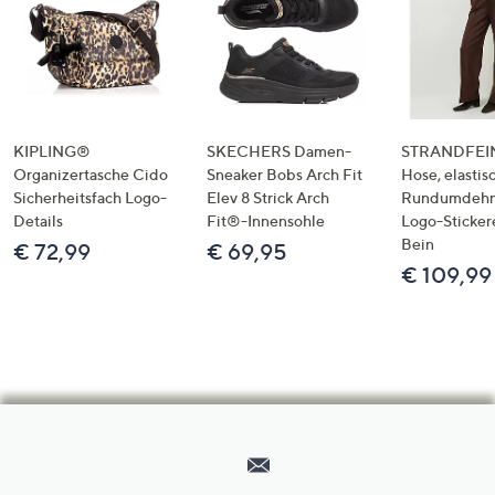
KIPLING®
SKECHERS Damen-
STRANDFEIN
Organizertasche Cido
Sneaker Bobs Arch Fit
Hose, elastis
Sicherheitsfach Logo-
Elev 8 Strick Arch
Rundumdeh
Details
Fit®-Innensohle
Logo-Sticker
Bein
€ 72,99
€ 69,95
€ 109,99
Hilfeseiten,
Service
und