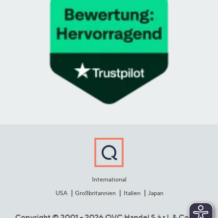
International
USA
Großbritannien
Italien
Japan
Copyright © 2001 - 2026 QVC Handel S.à r.l. & Co. KG