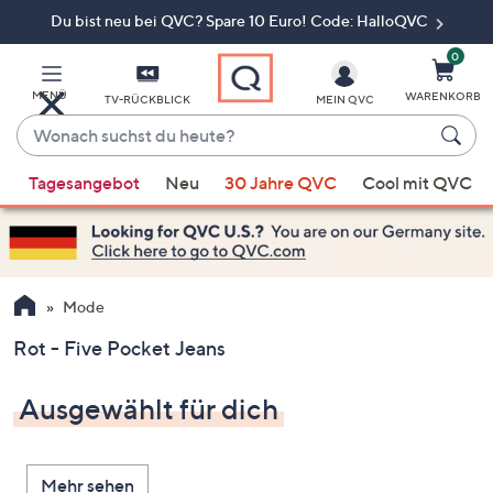
Du bist neu bei QVC? Spare 10 Euro! Code: HalloQVC
Zum
Hauptinhalt
springen
0
MENÜ
WARENKORB
TV-RÜCKBLICK
MEIN QVC
Wonach
suchst
Wenn
du
Tagesangebot
Neu
30 Jahre QVC
Cool mit QVC
Vorschläge
heute?
verfügbar
sind,
verwenden
Sie
Mode
die
Rot - Five Pocket Jeans
Pfeiltasten
nach
Ausgewählt für dich
oben
und
nach
Mehr sehen
unten