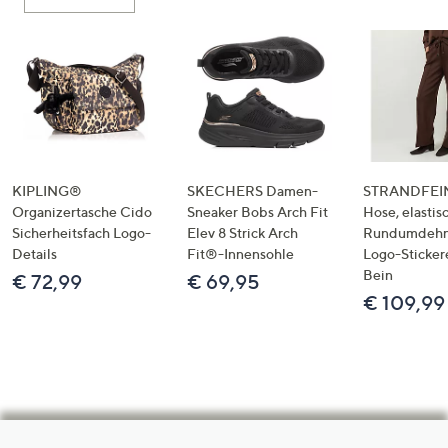
KIPLING®
SKECHERS Damen-
STRANDFEIN
Organizertasche Cido
Sneaker Bobs Arch Fit
Hose, elastis
Sicherheitsfach Logo-
Elev 8 Strick Arch
Rundumdeh
Details
Fit®-Innensohle
Logo-Sticker
Bein
€ 72,99
€ 69,95
€ 109,99
Hilfeseiten,