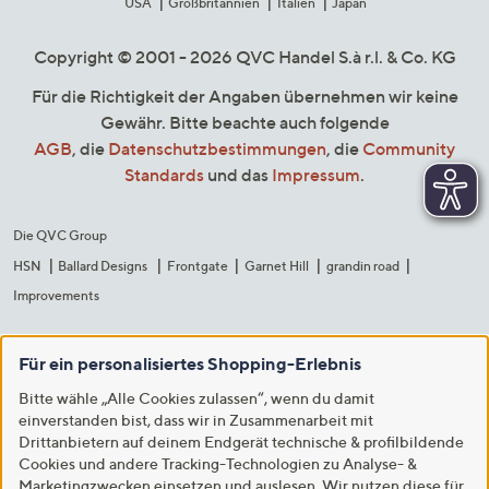
USA
Großbritannien
Italien
Japan
Copyright © 2001 - 2026 QVC Handel S.à r.l. & Co. KG
Für die Richtigkeit der Angaben übernehmen wir keine
Gewähr. Bitte beachte auch folgende
AGB
, die
Datenschutzbestimmungen
, die
Community
Standards
und das
Impressum
.
Die QVC Group
HSN
Ballard Designs
Frontgate
Garnet Hill
grandin road
Improvements
Für ein personalisiertes Shopping-Erlebnis
Bitte wähle „Alle Cookies zulassen“, wenn du damit
einverstanden bist, dass wir in Zusammenarbeit mit
Drittanbietern auf deinem Endgerät technische & profilbildende
Cookies und andere Tracking-Technologien zu Analyse- &
Marketingzwecken einsetzen und auslesen. Wir nutzen diese für