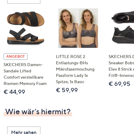
oder
wischen
Sie
auf
Touch-
Geräten
nach
links
LITTLE ROSE 2
SKECHERS 
ANGEBOT
bzw.
Entlastungs-BHs
Sneaker Bobs
SKECHERS Damen-
Mikrofasermischung
Elev 8 Strick
rechts,
Sandale Lifted
Passform Lady 1x
Fit®-Innens
um
Comfort verstellbare
Spitze, 1x Basic
€ 69,95
Riemen Memory Foam
diese
€ 59,99
€ 44,99
anzuzeigen.
Wie wär's hiermit?
Mehr sehen