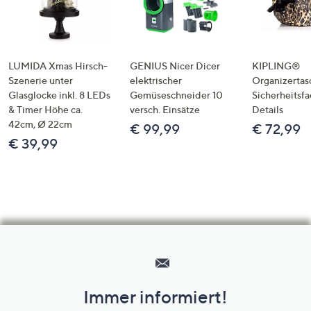
LUMIDA Xmas Hirsch-
GENIUS Nicer Dicer
KIPLING®
Szenerie unter
elektrischer
Organizertas
Glasglocke inkl. 8 LEDs
Gemüseschneider 10
Sicherheitsf
& Timer Höhe ca.
versch. Einsätze
Details
42cm, Ø 22cm
€ 99,99
€ 72,99
€ 39,99
Hilfeseiten,
Service
und
Immer informiert!
Unternehmensinformationen