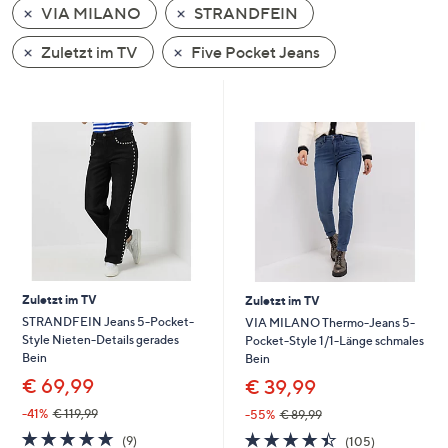
VIA MILANO
STRANDFEIN
oder
wischen
Zuletzt im TV
Five Pocket Jeans
Sie
auf
Touch-
Geräten
nach
links
bzw.
rechts,
um
diese
Zuletzt im TV
Zuletzt im TV
anzuzeigen.
STRANDFEIN Jeans 5-Pocket-
VIA MILANO Thermo-Jeans 5-
Style Nieten-Details gerades
Pocket-Style 1/1-Länge schmales
Bein
Bein
€ 69,99
€ 39,99
-41%
€ 119,99
-55%
€ 89,99
4.7
9
4.4
105
(9)
(105)