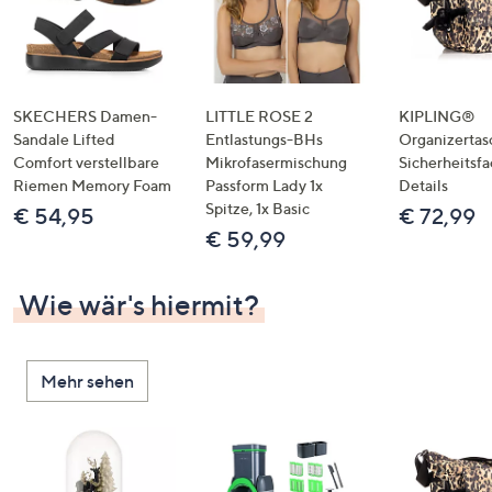
SKECHERS Damen-
LITTLE ROSE 2
KIPLING®
Sandale Lifted
Entlastungs-BHs
Organizertas
Comfort verstellbare
Mikrofasermischung
Sicherheitsf
Riemen Memory Foam
Passform Lady 1x
Details
Spitze, 1x Basic
€ 54,95
€ 72,99
€ 59,99
Wie wär's hiermit?
Mehr sehen