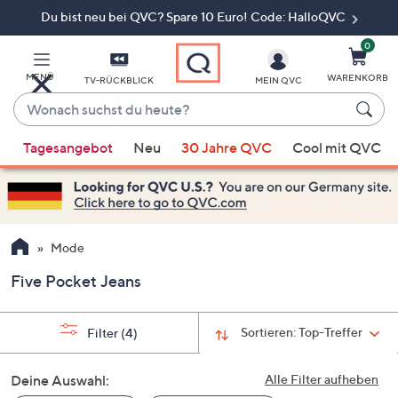
Du bist neu bei QVC? Spare 10 Euro! Code: HalloQVC
Zum
Hauptinhalt
springen
0
MENÜ
WARENKORB
TV-RÜCKBLICK
MEIN QVC
Wonach
suchst
Wenn
du
Tagesangebot
Neu
30 Jahre QVC
Cool mit QVC
Vorschläge
heute?
verfügbar
sind,
verwenden
Sie
Mode
die
Five Pocket Jeans
Pfeiltasten
nach
oben
Sortieren:
Top-Treffer
Filter
(4)
und
nach
Deine Auswahl:
Alle Filter aufheben
unten