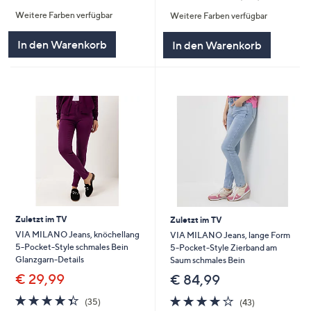
von
Bewertungen
von
Bewertunge
Weitere Farben verfügbar
Weitere Farben verfügbar
5
5
In den Warenkorb
In den Warenkorb
Zuletzt im TV
Zuletzt im TV
VIA MILANO Jeans, knöchellang
VIA MILANO Jeans, lange Form
5-Pocket-Style schmales Bein
5-Pocket-Style Zierband am
Glanzgarn-Details
Saum schmales Bein
€ 29,99
€ 84,99
4.3
35
4.2
43
(35)
(43)
von
Bewertungen
von
Bewertungen