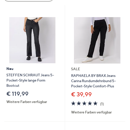
oder
wischen
Sie
auf
Touch-
Geräten
nach
links
bzw.
rechts,
Neu
SALE
um
STEFFEN SCHRAUT Jeans 5-
RAPHAELA BY BRAX Jeans
Pocket-Style lange Form
Carina Rundumdehnbund 5-
diese
Bootcut
Pocket-Style Comfort-Plus
anzuzeigen.
€ 119,99
€ 39,99
Weitere Farben verfügbar
5.0
1
(1)
von
Bewertungen
Weitere Farben verfügbar
5