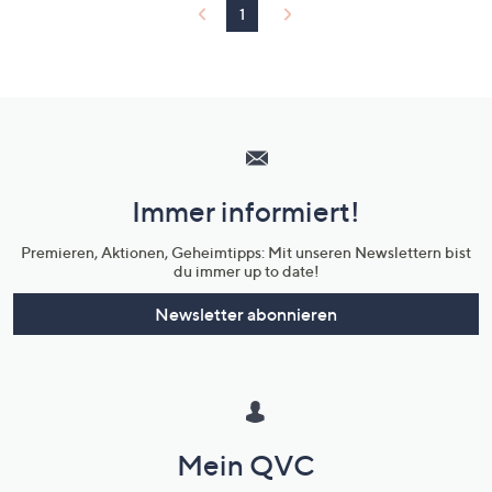
1
Hilfeseiten,
Service
und
Immer informiert!
Unternehmensinformationen
Premieren, Aktionen, Geheimtipps: Mit unseren Newslettern bist
du immer up to date!
Newsletter abonnieren
Mein QVC