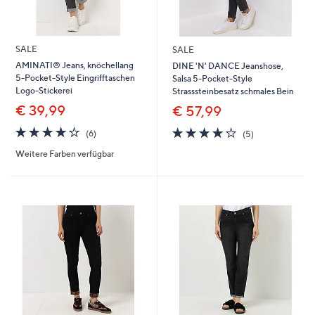
SALE
SALE
AMINATI® Jeans, knöchellang
DINE 'N' DANCE Jeanshose,
5-Pocket-Style Eingrifftaschen
Salsa 5-Pocket-Style
Logo-Stickerei
Strasssteinbesatz schmales Bein
€ 39,99
€ 57,99
4.2
6
4.0
5
(6)
(5)
von
Bewertungen
von
Bewertungen
Weitere Farben verfügbar
5
5