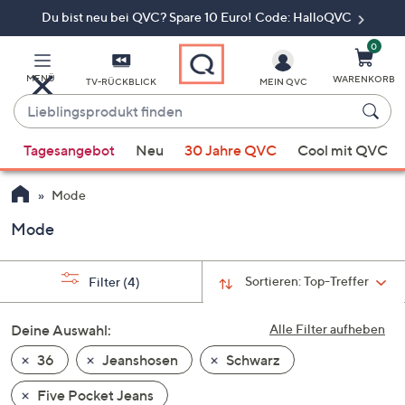
Du bist neu bei QVC? Spare 10 Euro! Code: HalloQVC
Zum
Hauptinhalt
springen
0
MENÜ
WARENKORB
TV-RÜCKBLICK
MEIN QVC
Lieblingsprodukt
finden
Wenn
Tagesangebot
Neu
30 Jahre QVC
Cool mit QVC
Vorschläge
verfügbar
Mode
sind,
verwenden
Mode
Sie
die
Sortieren:
Top-Treffer
Filter
(4)
Pfeiltasten
nach
Deine Auswahl:
Alle Filter aufheben
oben
und
36
Jeanshosen
Schwarz
nach
Five Pocket Jeans
unten