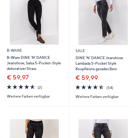
B-WARE
SALE
B-Ware DINE 'N' DANCE
DINE 'N' DANCE Jeanshose
Jeanshose, Salsa 5-Pocket-Style
Lambada 5-Pocket Style
dekorativer Strass
Knopfleiste gerades Bein
€ 59,97
€ 59,99
4.5
2
4.4
54
(2)
(54)
von
Bewertungen
von
Bewertungen
Weitere Farben verfügbar
Weitere Farben verfügbar
5
5