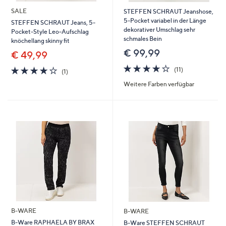
SALE
STEFFEN SCHRAUT Jeanshose,
5-Pocket variabel in der Länge
STEFFEN SCHRAUT Jeans, 5-
dekorativer Umschlag sehr
Pocket-Style Leo-Aufschlag
schmales Bein
knöchellang skinny fit
€ 99,99
€ 49,99
3.8
11
4.0
1
(11)
(1)
von
Bewertungen
von
Bewertungen
Weitere Farben verfügbar
5
5
B-WARE
B-WARE
B-Ware RAPHAELA BY BRAX
B-Ware STEFFEN SCHRAUT