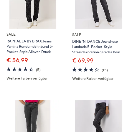
SALE
SALE
RAPHAELA BY BRAX Jeans
DINE 'N' DANCE Jeanshose
Pamina Rundumdehnbund 5-
Lambada 5-Pocket-Style
Pocket-Style Allover-Druck
Strassdekoration gerades Bein
€ 56,99
€ 69,99
4.4
5
4.3
15
(5)
(15)
von
Bewertungen
von
Bewertungen
Weitere Farben verfügbar
Weitere Farben verfügbar
5
5