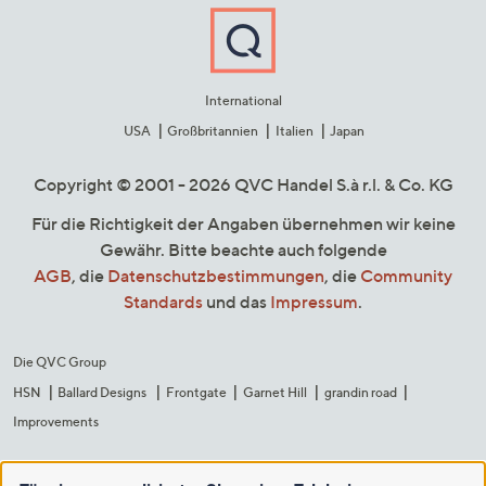
International
USA
Großbritannien
Italien
Japan
Copyright © 2001 - 2026 QVC Handel S.à r.l. & Co. KG
Für die Richtigkeit der Angaben übernehmen wir keine
Gewähr. Bitte beachte auch folgende
AGB
, die
Datenschutzbestimmungen
, die
Community
Standards
und das
Impressum
.
Die QVC Group
HSN
Ballard Designs
Frontgate
Garnet Hill
grandin road
Improvements