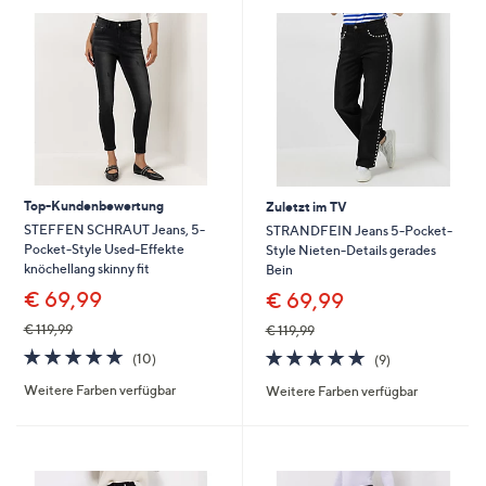
Top-Kundenbewertung
Zuletzt im TV
STEFFEN SCHRAUT Jeans, 5-
STRANDFEIN Jeans 5-Pocket-
Pocket-Style Used-Effekte
Style Nieten-Details gerades
knöchellang skinny fit
Bein
€ 69,99
€ 69,99
€ 119,99
€ 119,99
4.7
10
4.7
9
(10)
(9)
von
Bewertungen
von
Bewertungen
Weitere Farben verfügbar
Weitere Farben verfügbar
5
5