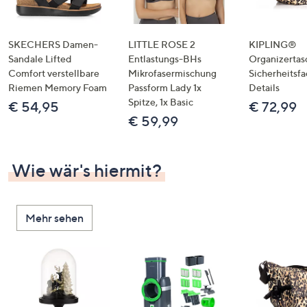
SKECHERS Damen-
LITTLE ROSE 2
KIPLING®
Sandale Lifted
Entlastungs-BHs
Organizertas
Comfort verstellbare
Mikrofasermischung
Sicherheitsf
Riemen Memory Foam
Passform Lady 1x
Details
Spitze, 1x Basic
€ 54,95
€ 72,99
€ 59,99
Wie wär's hiermit?
Mehr sehen