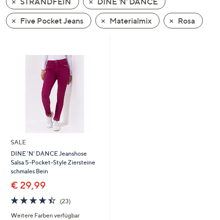
STRANDFEIN
DINE 'N' DANCE
oder
wischen
Five Pocket Jeans
Materialmix
Rosa
Sie
auf
Touch-
Geräten
nach
links
bzw.
rechts,
um
diese
SALE
anzuzeigen.
DINE 'N' DANCE Jeanshose
Salsa 5-Pocket-Style Ziersteine
schmales Bein
€ 29,99
4.4
23
(23)
von
Bewertungen
Weitere Farben verfügbar
5