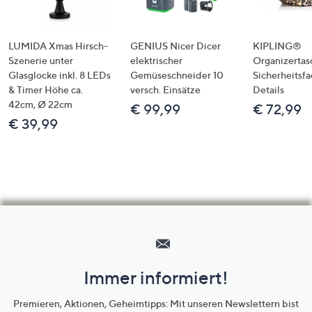
LUMIDA Xmas Hirsch-
GENIUS Nicer Dicer
KIPLING®
Szenerie unter
elektrischer
Organizertas
Glasglocke inkl. 8 LEDs
Gemüseschneider 10
Sicherheitsf
& Timer Höhe ca.
versch. Einsätze
Details
42cm, Ø 22cm
€ 99,99
€ 72,99
€ 39,99
Hilfeseiten,
Service
und
Immer informiert!
Unternehmensinformationen
Premieren, Aktionen, Geheimtipps: Mit unseren Newslettern bist