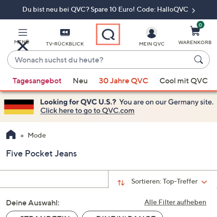
Du bist neu bei QVC? Spare 10 Euro! Code: HalloQVC
Zum
Hauptinhalt
springen
0
MENÜ
WARENKORB
TV-RÜCKBLICK
MEIN QVC
Wonach
suchst
Wenn
du
Tagesangebot
Neu
30 Jahre QVC
Cool mit QVC
Vorschläge
heute?
verfügbar
sind,
verwenden
Sie
Mode
die
Five Pocket Jeans
Pfeiltasten
nach
oben
Sortieren:
Top-Treffer
und
Deine Auswahl:
nach
Alle Filter aufheben
unten