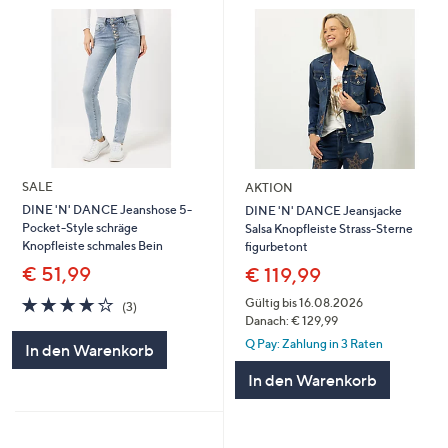
SALE
AKTION
DINE 'N' DANCE Jeanshose 5-
DINE 'N' DANCE Jeansjacke
Pocket-Style schräge
Salsa Knopfleiste Strass-Sterne
Knopfleiste schmales Bein
figurbetont
€ 51,99
€ 119,99
3.7
3
Gültig bis 16.08.2026
(3)
von
Bewertungen
Danach: € 129,99
5
Q Pay: Zahlung in 3 Raten
In den Warenkorb
In den Warenkorb