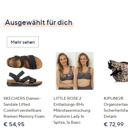
Ausgewählt für dich
Mehr sehen
SKECHERS Damen-
LITTLE ROSE 2
KIPLING®
Sandale Lifted
Entlastungs-BHs
Organizertas
Comfort verstellbare
Mikrofasermischung
Sicherheitsf
Riemen Memory Foam
Passform Lady 1x
Details
Spitze, 1x Basic
€ 54,95
€ 72,99