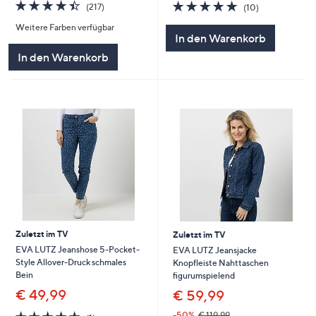
4.4
217
5.0
10
(217)
(10)
von
Bewertungen
von
Bewertungen
Weitere Farben verfügbar
5
5
In den Warenkorb
In den Warenkorb
Zuletzt im TV
Zuletzt im TV
EVA LUTZ Jeanshose 5-Pocket-
EVA LUTZ Jeansjacke
Style Allover-Druck schmales
Knopfleiste Nahttaschen
Bein
figurumspielend
€ 49,99
€ 59,99
5.0
1
-50%
€ 119,99