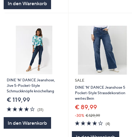
In den Warenkorb
DINE 'N' DANCE Jeanshose,
SALE
Jive 5-Pocket-Style
DINE 'N' DANCE Jeanshose 5
Schmuckknöpfe knöchellang
Pocket-Style Strassdekoration
weites Bein
€ 119,99
€ 89,99
4.1
31
(31)
von
Bewertungen
-30%
€ 129,99
5
4.0
4
In den Warenkorb
(4)
von
Bewertungen
5
In den Warenkorb