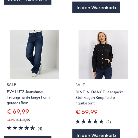
In den Warenkorb
SALE
SALE
EVA LUTZ Jeanshose
DINE 'N' DANCE Jeansjacke
Teilungsnähte lange Form
Stehkragen Knopfleiste
gerades Bein
figurbetont
€ 69,99
€ 69,99
4.5
2
-41%
€ 119,99
(2)
von
Bewertungen
4.5
4
(4)
5
von
Bewertungen
In den Warenkorb
5