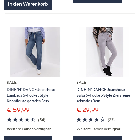
In den Warenkorb
SALE
SALE
DINE 'N' DANCE Jeanshose
DINE 'N' DANCE Jeanshose
Lambada 5-Pocket Style
Salsa 5-Pocket-Style Ziersteine
Knopfleiste gerades Bein
schmales Bein
€ 59,99
€ 29,99
4.4
54
4.4
23
(54)
(23)
von
Bewertungen
von
Bewertungen
Weitere Farben verfügbar
Weitere Farben verfügbar
5
5