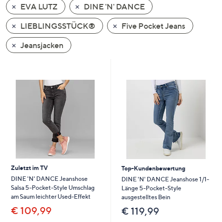
EVA LUTZ
DINE 'N' DANCE
oder
wischen
LIEBLINGSSTÜCK®
Five Pocket Jeans
Sie
auf
Jeansjacken
Touch-
Geräten
nach
links
bzw.
rechts,
um
diese
anzuzeigen.
Zuletzt im TV
Top-Kundenbewertung
DINE 'N' DANCE Jeanshose
DINE 'N' DANCE Jeanshose 1/1-
Salsa 5-Pocket-Style Umschlag
Länge 5-Pocket-Style
am Saum leichter Used-Effekt
ausgestelltes Bein
€ 109,99
€ 119,99