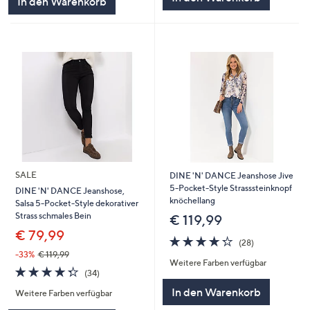
In den Warenkorb
SALE
DINE 'N' DANCE Jeanshose Jive
5-Pocket-Style Strasssteinknopf
DINE 'N' DANCE Jeanshose,
knöchellang
Salsa 5-Pocket-Style dekorativer
Strass schmales Bein
€ 119,99
€ 79,99
4.2
28
(28)
von
Bewertungen
-33%
€ 119,99
Weitere Farben verfügbar
5
4.3
34
(34)
von
Bewertungen
In den Warenkorb
Weitere Farben verfügbar
5