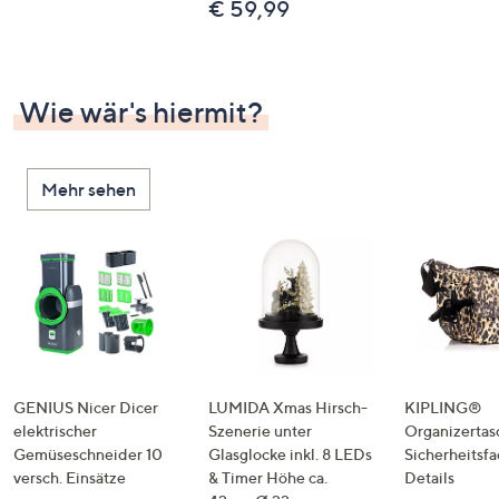
€ 59,99
Wie wär's hiermit?
Mehr sehen
GENIUS Nicer Dicer
LUMIDA Xmas Hirsch-
KIPLING®
elektrischer
Szenerie unter
Organizertas
Gemüseschneider 10
Glasglocke inkl. 8 LEDs
Sicherheitsf
versch. Einsätze
& Timer Höhe ca.
Details