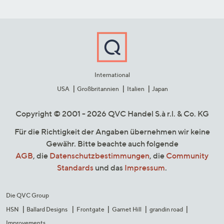
International
USA
Großbritannien
Italien
Japan
Copyright © 2001 - 2026 QVC Handel S.à r.l. & Co. KG
Für die Richtigkeit der Angaben übernehmen wir keine
Gewähr. Bitte beachte auch folgende
AGB
, die
Datenschutzbestimmungen
, die
Community
Standards
und das
Impressum
.
Die QVC Group
HSN
Ballard Designs
Frontgate
Garnet Hill
grandin road
Improvements