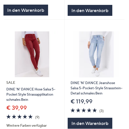
von
Bewertungen
von
Bewertungen
5
5
In den Warenkorb
In den Warenkorb
SALE
DINE 'N' DANCE Jeanshose
Salsa 5-Pocket-Style Strassstein-
DINE 'N' DANCE Hose Salsa 5-
Detail schmales Bein
Pocket Style Strassapplikation
schmales Bein
€ 119,99
€ 39,99
4.7
3
(3)
von
Bewertungen
4.7
9
(9)
5
von
Bewertungen
In den Warenkorb
Weitere Farben verfügbar
5