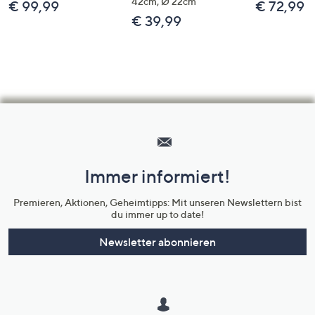
42cm, Ø 22cm
€ 99,99
€ 72,99
€ 39,99
Hilfeseiten,
Service
und
Immer informiert!
Unternehmensinformationen
Premieren, Aktionen, Geheimtipps: Mit unseren Newslettern bist
du immer up to date!
Newsletter abonnieren