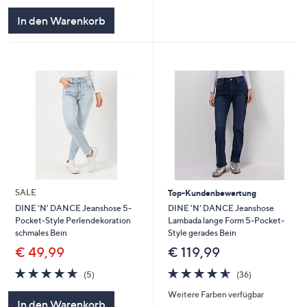
In den Warenkorb
SALE
Top-Kundenbewertung
DINE 'N' DANCE Jeanshose
DINE 'N' DANCE Jeanshose 5-
Lambada lange Form 5-Pocket-
Pocket-Style Perlendekoration
Style gerades Bein
schmales Bein
€ 119,99
€ 49,99
4.5
36
4.6
5
(36)
(5)
von
Bewertungen
von
Bewertungen
Weitere Farben verfügbar
5
5
In den Warenkorb