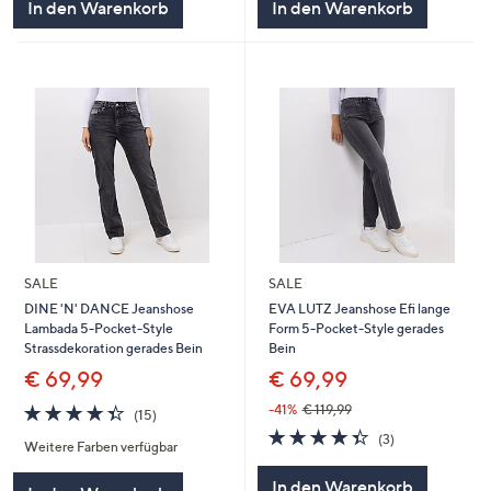
In den Warenkorb
In den Warenkorb
SALE
SALE
DINE 'N' DANCE Jeanshose
EVA LUTZ Jeanshose Efi lange
Lambada 5-Pocket-Style
Form 5-Pocket-Style gerades
Strassdekoration gerades Bein
Bein
€ 69,99
€ 69,99
4.3
15
-41%
€ 119,99
(15)
von
Bewertungen
4.3
3
(3)
Weitere Farben verfügbar
5
von
Bewertungen
5
In den Warenkorb