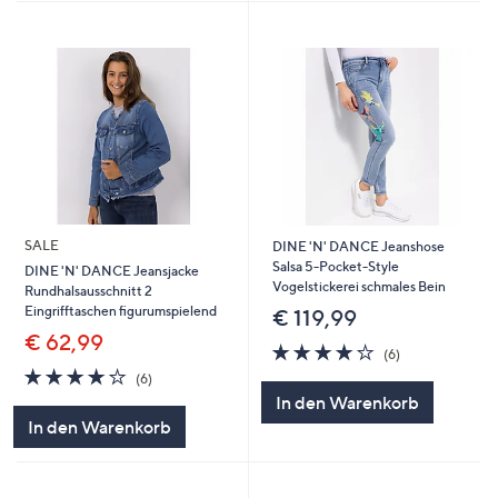
SALE
DINE 'N' DANCE Jeanshose
Salsa 5-Pocket-Style
DINE 'N' DANCE Jeansjacke
Vogelstickerei schmales Bein
Rundhalsausschnitt 2
Eingrifftaschen figurumspielend
€ 119,99
€ 62,99
4.0
6
(6)
von
Bewertungen
4.0
6
(6)
5
von
Bewertungen
In den Warenkorb
5
In den Warenkorb