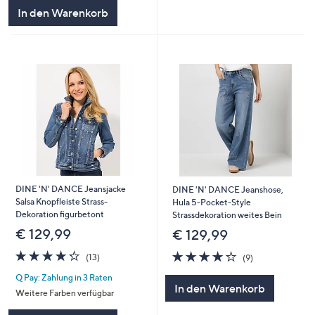
In den Warenkorb
DINE 'N' DANCE Jeansjacke
DINE 'N' DANCE Jeanshose,
Salsa Knopfleiste Strass-
Hula 5-Pocket-Style
Dekoration figurbetont
Strassdekoration weites Bein
€ 129,99
€ 129,99
4.2
13
4.2
9
(13)
(9)
von
Bewertungen
von
Bewertungen
Q Pay: Zahlung in 3 Raten
5
5
In den Warenkorb
Weitere Farben verfügbar