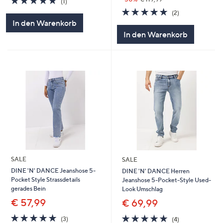
(1)
von
Bewertungen
5.0
2
(2)
5
von
Bewertungen
In den Warenkorb
5
In den Warenkorb
SALE
SALE
DINE 'N' DANCE Jeanshose 5-
DINE 'N' DANCE Herren
Pocket Style Strassdetails
Jeanshose 5-Pocket-Style Used-
gerades Bein
Look Umschlag
€ 57,99
€ 69,99
5.0
3
4.8
4
(3)
(4)