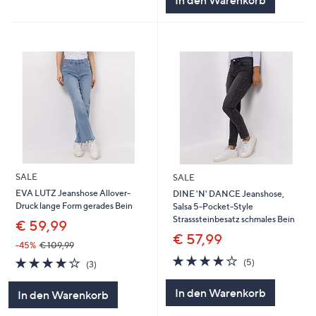
SALE
SALE
EVA LUTZ Jeanshose Allover-
DINE 'N' DANCE Jeanshose,
Druck lange Form gerades Bein
Salsa 5-Pocket-Style
Strasssteinbesatz schmales Bein
€ 59,99
€ 57,99
-45%
€ 109,99
4.0
5
4.0
3
(5)
(3)
von
Bewertungen
von
Bewertungen
5
5
In den Warenkorb
In den Warenkorb