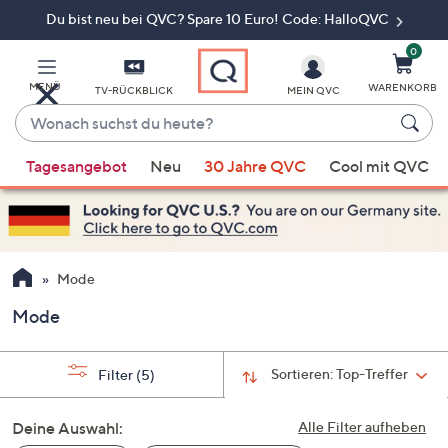
Du bist neu bei QVC? Spare 10 Euro! Code: HalloQVC
Zum
Hauptinhalt
springen
0
MENÜ
WARENKORB
TV-RÜCKBLICK
MEIN QVC
Wonach
suchst
Wenn
du
Tagesangebot
Neu
30 Jahre QVC
Cool mit QVC
Vorschläge
heute?
verfügbar
sind,
verwenden
Sie
Mode
die
Mode
Pfeiltasten
nach
oben
Sortieren:
Top-Treffer
Filter
(5)
und
nach
Deine Auswahl:
Alle Filter aufheben
unten