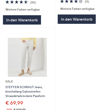
3.8
11
4.5
30
(11)
(30)
von
Bewertungen
von
Bewertungen
Weitere Farben verfügbar
5
Weitere Farben verfügbar
5
In den Warenkorb
In den Warenkorb
SALE
STEFFEN SCHRAUT Jeans,
knöchellang Galonstreifen
Strassdetails lockere Passform
€ 69,99
-36%
€ 109,99