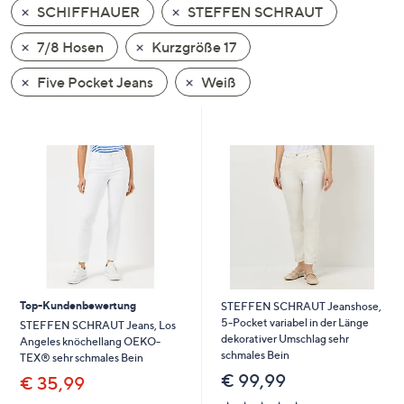
SCHIFFHAUER
STEFFEN SCHRAUT
oder
wischen
7/8 Hosen
Kurzgröße 17
Sie
auf
Five Pocket Jeans
Weiß
Touch-
Geräten
nach
links
bzw.
rechts,
um
diese
anzuzeigen.
Top-Kundenbewertung
STEFFEN SCHRAUT Jeanshose,
5-Pocket variabel in der Länge
STEFFEN SCHRAUT Jeans, Los
dekorativer Umschlag sehr
Angeles knöchellang OEKO-
schmales Bein
TEX® sehr schmales Bein
€ 99,99
€ 35,99