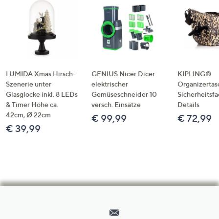
LUMIDA Xmas Hirsch-
GENIUS Nicer Dicer
KIPLING®
Szenerie unter
elektrischer
Organizertas
Glasglocke inkl. 8 LEDs
Gemüseschneider 10
Sicherheitsf
& Timer Höhe ca.
versch. Einsätze
Details
42cm, Ø 22cm
€ 99,99
€ 72,99
€ 39,99
Hilfeseiten,
Service