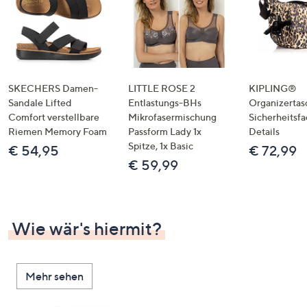
SKECHERS Damen-
LITTLE ROSE 2
KIPLING®
Sandale Lifted
Entlastungs-BHs
Organizertas
Comfort verstellbare
Mikrofasermischung
Sicherheitsf
Riemen Memory Foam
Passform Lady 1x
Details
Spitze, 1x Basic
€ 54,95
€ 72,99
€ 59,99
Wie wär's hiermit?
Mehr sehen