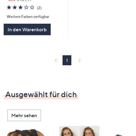
3.0
2
(2)
von
Bewertungen
Weitere Farben verfügbar
5
In den Warenkorb
1
Ausgewählt für dich
Mehr sehen