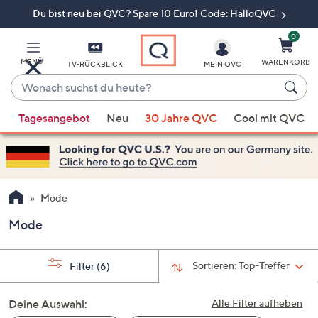
Du bist neu bei QVC? Spare 10 Euro! Code: HalloQVC
Zum
Hauptinhalt
springen
0
MENÜ
WARENKORB
TV-RÜCKBLICK
MEIN QVC
Wonach
suchst
Wenn
du
Tagesangebot
Neu
30 Jahre QVC
Cool mit QVC
Vorschläge
heute?
verfügbar
sind,
verwenden
Sie
Mode
die
Mode
Pfeiltasten
nach
oben
Sortieren:
Top-Treffer
Filter
(6)
und
nach
Deine Auswahl:
Alle Filter aufheben
unten