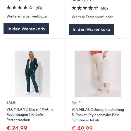
4.2
43
3.8
40
(43)
(40)
von
Bewertungen
von
Bewertungen
Weitere Farben verfügbar
5
Weitere Farben verfügbar
5
In den Warenkorb
In den Warenkorb
SALE
SALE
VIA MILANO Blazer, 1/1-Arm
VIA MILANO Jeans, knöchellang
Reverskragen 2 Knöpfe
5-Pocket-Style schmales Bein
Pattentaschen
mit Strass-Details
€ 24,99
€ 49,99