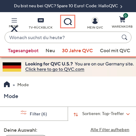
Du bist neu bei QVC? Spare 10 Euro! Code: HalloQVC
Zum
Hauptinhalt
springen
0
MENÜ
WARENKORB
TV-RÜCKBLICK
MEIN QVC
Wonach
suchst
Wenn
du
Tagesangebot
Neu
30 Jahre QVC
Cool mit QVC
Vorschläge
heute?
verfügbar
sind,
verwenden
Sie
Mode
die
Mode
Pfeiltasten
nach
oben
Sortieren:
Top-Treffer
Filter
(6)
und
nach
Deine Auswahl:
Alle Filter aufheben
unten