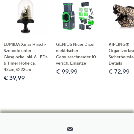
LUMIDA Xmas Hirsch-
GENIUS Nicer Dicer
KIPLING®
Szenerie unter
elektrischer
Organizertas
Glasglocke inkl. 8 LEDs
Gemüseschneider 10
Sicherheitsf
& Timer Höhe ca.
versch. Einsätze
Details
42cm, Ø 22cm
€ 99,99
€ 72,99
€ 39,99
Hilfeseiten,
Service