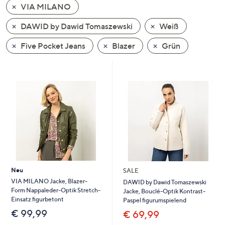
VIA MILANO
oder
wischen
DAWID by Dawid Tomaszewski
Weiß
Sie
auf
Five Pocket Jeans
Blazer
Grün
Touch-
Geräten
nach
links
bzw.
rechts,
um
diese
anzuzeigen.
Neu
SALE
VIA MILANO Jacke, Blazer-
DAWID by Dawid Tomaszewski
Form Nappaleder-Optik Stretch-
Jacke, Bouclé-Optik Kontrast-
Einsatz figurbetont
Paspel figurumspielend
€ 99,99
€ 69,99