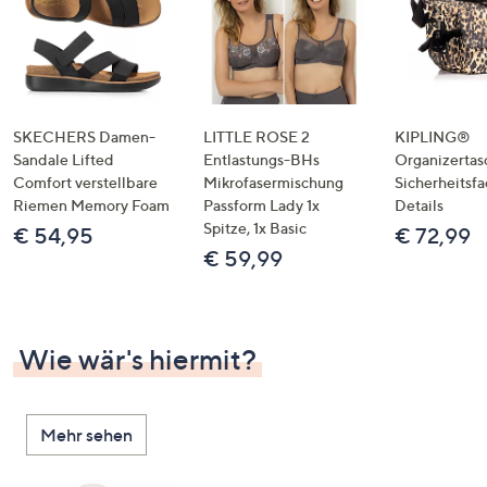
SKECHERS Damen-
LITTLE ROSE 2
KIPLING®
Sandale Lifted
Entlastungs-BHs
Organizertas
Comfort verstellbare
Mikrofasermischung
Sicherheitsf
Riemen Memory Foam
Passform Lady 1x
Details
Spitze, 1x Basic
€ 54,95
€ 72,99
€ 59,99
Wie wär's hiermit?
Mehr sehen