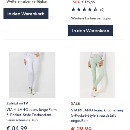
Weitere Farben verfügbar
-50%
€ 139,99
4.4
9
(9)
In den Warenkorb
von
Bewertungen
Weitere Farben verfügbar
5
In den Warenkorb
Zuletzt im TV
SALE
VIA MILANO Jeans, lange Form
VIA MILANO Jeans, knöchellang
5-Pocket-Style Zierband am
5-Pocket-Style Strassdetails
Saum schmales Bein
enges Bein
€ 84,99
€ 29,99