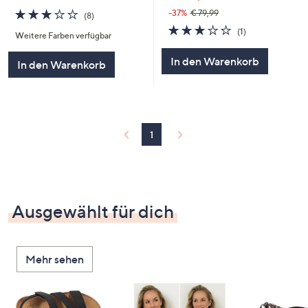
3.1
8
-37%
€ 79,99
(8)
von
Bewertungen
3.0
1
(1)
Weitere Farben verfügbar
5
von
Bewertungen
5
In den Warenkorb
In den Warenkorb
1
Ausgewählt für dich
Mehr sehen