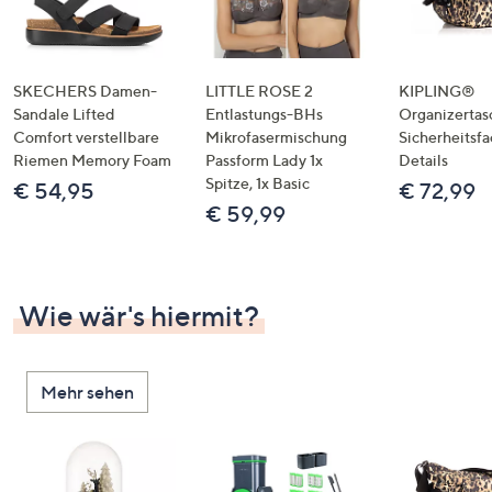
SKECHERS Damen-
LITTLE ROSE 2
KIPLING®
Sandale Lifted
Entlastungs-BHs
Organizertas
Comfort verstellbare
Mikrofasermischung
Sicherheitsf
Riemen Memory Foam
Passform Lady 1x
Details
Spitze, 1x Basic
€ 54,95
€ 72,99
€ 59,99
Wie wär's hiermit?
Mehr sehen