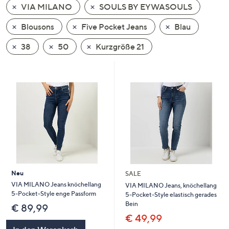
VIA MILANO
SOULS BY EYWASOULS
oder
wischen
Blousons
Five Pocket Jeans
Blau
Sie
auf
38
50
Kurzgröße 21
Touch-
Geräten
nach
links
bzw.
rechts,
um
diese
anzuzeigen.
Neu
SALE
VIA MILANO Jeans knöchellang
VIA MILANO Jeans, knöchellang
5-Pocket-Style enge Passform
5-Pocket-Style elastisch gerades
Bein
€ 89,99
€ 49,99