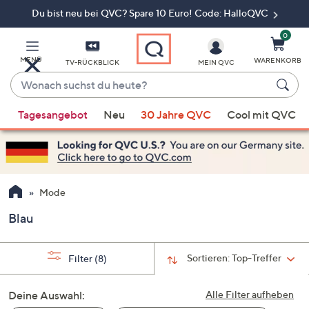
Du bist neu bei QVC? Spare 10 Euro! Code: HalloQVC
Zum
Hauptinhalt
springen
0
MENÜ
WARENKORB
TV-RÜCKBLICK
MEIN QVC
Wonach
suchst
Wenn
du
Tagesangebot
Neu
30 Jahre QVC
Cool mit QVC
Vorschläge
heute?
verfügbar
sind,
verwenden
Sie
Mode
die
Blau
Pfeiltasten
nach
oben
Sortieren:
Top-Treffer
Filter
(8)
und
nach
Deine Auswahl:
Alle Filter aufheben
unten