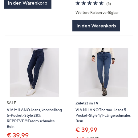
4.8
6
In den Warenkorb
(6)
von
Bewertungen
Weitere Farben verfügbar
5
In den Warenkorb
SALE
Zuletzt im TV
VIA MILANO Thermo-Jeans 5-
VIA MILANO Jeans, knöchellang
Pocket-Style 1/1-Länge schmales
5-Pocket-Style 28%
Bein
REPREVE®Fasern schmales
Bein
€ 39,99
€ 39,99