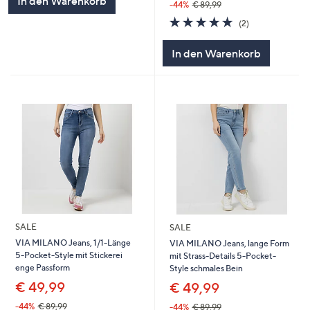
In den Warenkorb
-44%
€ 89,99
5.0
2
(2)
von
Bewertungen
5
In den Warenkorb
SALE
SALE
VIA MILANO Jeans, 1/1-Länge
VIA MILANO Jeans, lange Form
5-Pocket-Style mit Stickerei
mit Strass-Details 5-Pocket-
enge Passform
Style schmales Bein
€ 49,99
€ 49,99
-44%
€ 89,99
-44%
€ 89,99