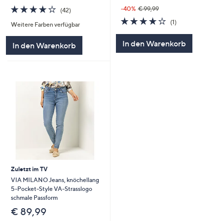
4.2
42
-40%
€ 99,99
(42)
von
Bewertungen
4.0
1
(1)
Weitere Farben verfügbar
5
von
Bewertungen
5
In den Warenkorb
In den Warenkorb
Zuletzt im TV
VIA MILANO Jeans, knöchellang
5-Pocket-Style VA-Strasslogo
schmale Passform
€ 89,99