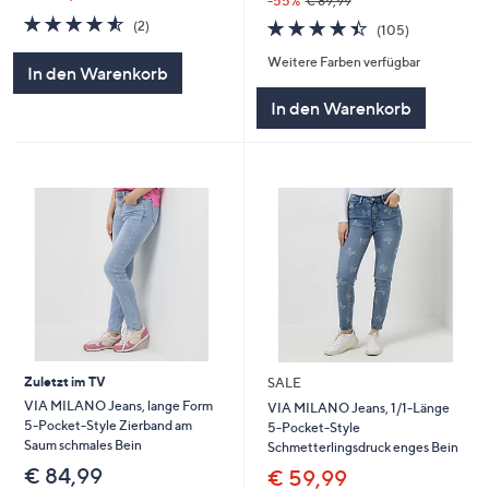
-55%
€ 89,99
4.5
2
4.4
105
(2)
(105)
von
Bewertungen
von
Bewertunge
5
Weitere Farben verfügbar
5
In den Warenkorb
In den Warenkorb
Zuletzt im TV
SALE
VIA MILANO Jeans, lange Form
VIA MILANO Jeans, 1/1-Länge
5-Pocket-Style Zierband am
5-Pocket-Style
Saum schmales Bein
Schmetterlingsdruck enges Bein
€ 84,99
€ 59,99