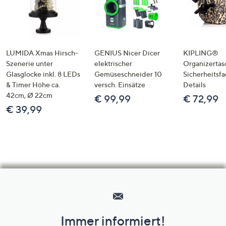
LUMIDA Xmas Hirsch-
GENIUS Nicer Dicer
KIPLING®
Szenerie unter
elektrischer
Organizertas
Glasglocke inkl. 8 LEDs
Gemüseschneider 10
Sicherheitsf
& Timer Höhe ca.
versch. Einsätze
Details
42cm, Ø 22cm
€ 99,99
€ 72,99
€ 39,99
Hilfeseiten,
Service
und
Immer informiert!
Unternehmensinformationen