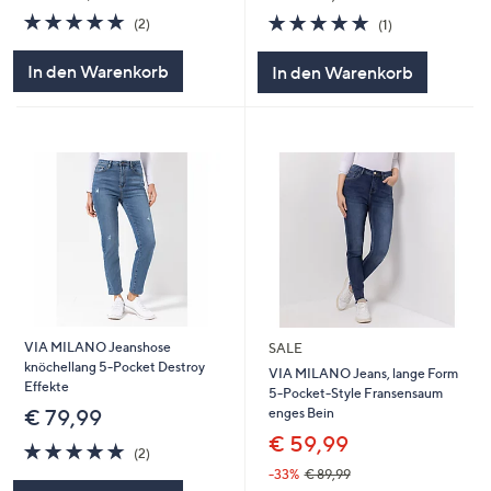
5.0
2
5.0
1
(2)
(1)
von
Bewertungen
von
Bewertungen
5
5
In den Warenkorb
In den Warenkorb
VIA MILANO Jeanshose
SALE
knöchellang 5-Pocket Destroy
VIA MILANO Jeans, lange Form
Effekte
5-Pocket-Style Fransensaum
enges Bein
€ 79,99
€ 59,99
5.0
2
(2)
von
Bewertungen
-33%
€ 89,99
5