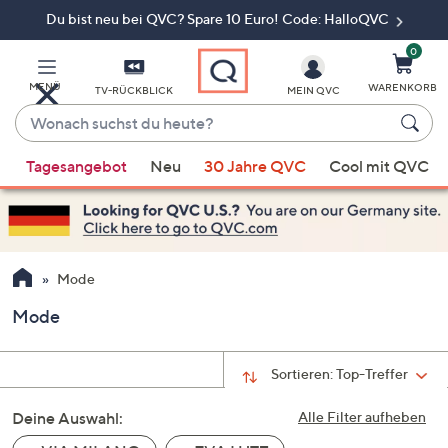
Du bist neu bei QVC? Spare 10 Euro! Code: HalloQVC
Zum
Hauptinhalt
springen
0
MENÜ
WARENKORB
TV-RÜCKBLICK
MEIN QVC
Wonach
suchst
Wenn
du
Tagesangebot
Neu
30 Jahre QVC
Cool mit QVC
Vorschläge
heute?
verfügbar
sind,
verwenden
Sie
Mode
die
Mode
Pfeiltasten
nach
oben
Sortieren:
Top-Treffer
und
Deine Auswahl:
nach
Alle Filter aufheben
unten