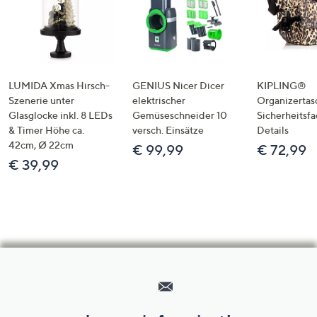
LUMIDA Xmas Hirsch-
GENIUS Nicer Dicer
KIPLING®
Szenerie unter
elektrischer
Organizertas
Glasglocke inkl. 8 LEDs
Gemüseschneider 10
Sicherheitsf
& Timer Höhe ca.
versch. Einsätze
Details
42cm, Ø 22cm
€ 99,99
€ 72,99
€ 39,99
Hilfeseiten,
Service
und