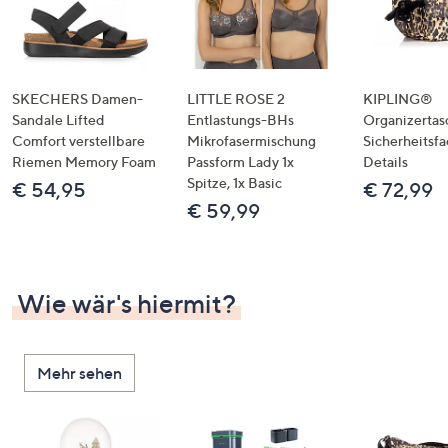
SKECHERS Damen-
LITTLE ROSE 2
KIPLING®
Sandale Lifted
Entlastungs-BHs
Organizertas
Comfort verstellbare
Mikrofasermischung
Sicherheitsf
Riemen Memory Foam
Passform Lady 1x
Details
Spitze, 1x Basic
€ 54,95
€ 72,99
€ 59,99
Wie wär's hiermit?
Mehr sehen