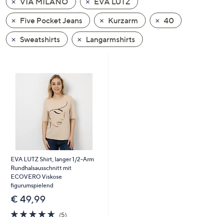
VIA MILANO
EVA LUTZ
oder
wischen
Five Pocket Jeans
Kurzarm
40
Sie
Sweatshirts
Langarmshirts
auf
Touch-
Geräten
nach
links
bzw.
rechts,
um
diese
anzuzeigen.
EVA LUTZ Shirt, langer 1/2-Arm
Rundhalsausschnitt mit
ECOVERO Viskose
figurumspielend
€ 49,99
4.6
5
(5)