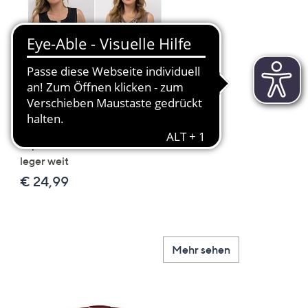
Scroll
Right
JERYMOOD HOMEWEAR 2
LITTLE ROSE 5 Maxislip
Tops Mikrofaser Seitenschlitze
Mikrofaser 3x Stickereide
leger weit
2x uni
€ 24,99
€ 49,99
Mehr sehen