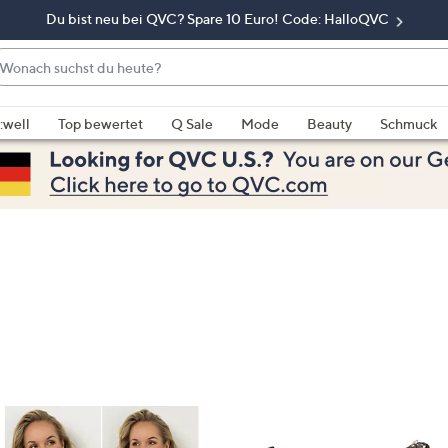
Du bist neu bei QVC? Spare 10 Euro! Code: HalloQVC
onach
chst
enn
u
rschläge
:well
Top bewertet
Q Sale
Mode
Beauty
Schmuck
eute?
rfügbar
nd,
erwenden
e
e
eiltasten
ach
ben
nd
ach
nten
der
ischen