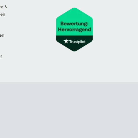
te &
ten
en
ur