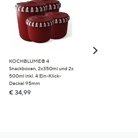
Scroll
Right
KOCHBLUME® 4
you:ly Pure Protein Limo
Snackboxen, 2x350ml und 2x
Lysin 575g für 25 Portio
500ml inkl. 4 Ein-Klick-
€ 49,99
Deckel 95mm
€ 86,94 /1 kg
€ 34,99