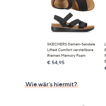
Si
au
T
G
n
li
b
re
SKECHERS Damen-Sandale
u
Lifted Comfort verstellbare
di
Riemen Memory Foam
an
€ 54,95
Wie wär's hiermit?