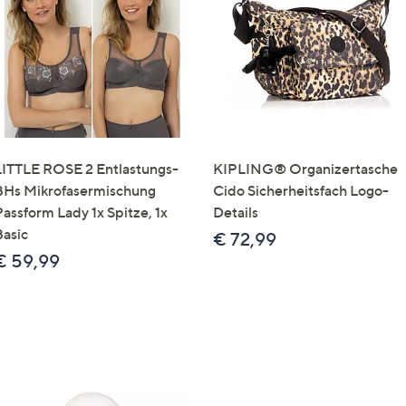
e
f
ouch-
eräten
ach
nks
zw.
chts,
LITTLE ROSE 2 Entlastungs-
KIPLING® Organizertasche
m
BHs Mikrofasermischung
Cido Sicherheitsfach Logo-
ese
Passform Lady 1x Spitze, 1x
Details
zuzeigen.
Basic
€ 72,99
€ 59,99