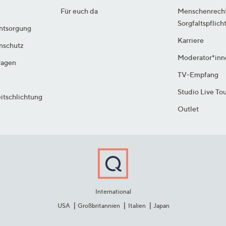
Für euch da
Menschenrech
Sorgfaltspflich
ntsorgung
Karriere
enschutz
Moderator*inn
ragen
TV-Empfang
Studio Live To
itschlichtung
Outlet
International
USA
Großbritannien
Italien
Japan