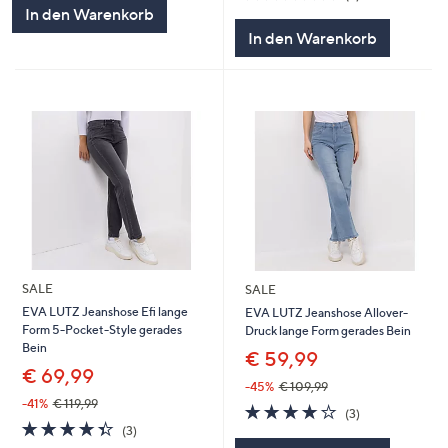
5
von
Bewertungen
In den Warenkorb
5
In den Warenkorb
SALE
SALE
EVA LUTZ Jeanshose Efi lange
EVA LUTZ Jeanshose Allover-
Form 5-Pocket-Style gerades
Druck lange Form gerades Bein
Bein
€ 59,99
€ 69,99
-45%
€ 109,99
-41%
€ 119,99
4.0
3
(3)
4.3
3
von
Bewertungen
(3)
von
Bewertungen
5