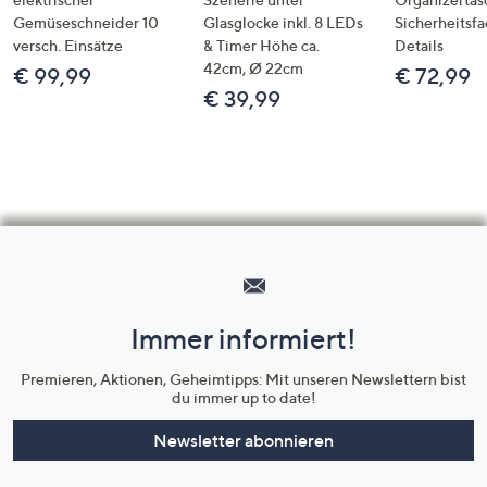
Gemüseschneider 10
Glasglocke inkl. 8 LEDs
Sicherheitsf
versch. Einsätze
& Timer Höhe ca.
Details
42cm, Ø 22cm
€ 99,99
€ 72,99
€ 39,99
Hilfeseiten,
Service
und
Immer informiert!
Unternehmensinformationen
Premieren, Aktionen, Geheimtipps: Mit unseren Newslettern bist
du immer up to date!
Newsletter abonnieren