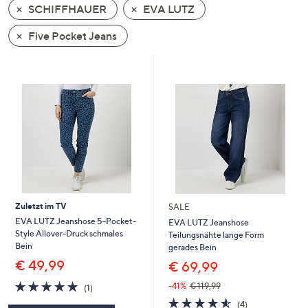
SCHIFFHAUER
EVA LUTZ
oder
wischen
Five Pocket Jeans
Sie
auf
Touch-
Geräten
nach
links
bzw.
rechts,
um
diese
Zuletzt im TV
SALE
anzuzeigen.
EVA LUTZ Jeanshose 5-Pocket-
EVA LUTZ Jeanshose
Style Allover-Druck schmales
Teilungsnähte lange Form
Bein
gerades Bein
€ 49,99
€ 69,99
5.0
1
-41%
€ 119,99
(1)
von
Bewertungen
4.5
4
(4)