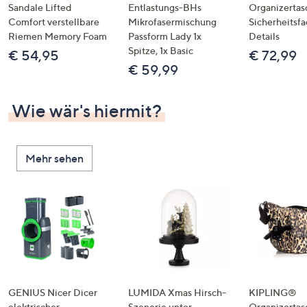
Sandale Lifted
Entlastungs-BHs
Organizertas
Comfort verstellbare
Mikrofasermischung
Sicherheitsf
Riemen Memory Foam
Passform Lady 1x
Details
Spitze, 1x Basic
€ 54,95
€ 72,99
€ 59,99
Wie wär's hiermit?
Mehr sehen
GENIUS Nicer Dicer
LUMIDA Xmas Hirsch-
KIPLING®
elektrischer
Szenerie unter
Organizertas