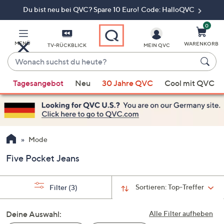
Du bist neu bei QVC? Spare 10 Euro! Code: HalloQVC
Zum
Hauptinhalt
springen
0
MENÜ
WARENKORB
TV-RÜCKBLICK
MEIN QVC
Wonach
suchst
Wenn
du
Tagesangebot
Neu
30 Jahre QVC
Cool mit QVC
Vorschläge
heute?
verfügbar
sind,
verwenden
Sie
Mode
die
Five Pocket Jeans
Pfeiltasten
nach
oben
Sortieren:
Top-Treffer
Filter
(3)
und
nach
Deine Auswahl:
Alle Filter aufheben
unten