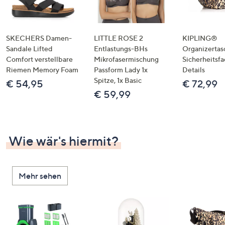
SKECHERS Damen-
LITTLE ROSE 2
KIPLING®
Sandale Lifted
Entlastungs-BHs
Organizertas
Comfort verstellbare
Mikrofasermischung
Sicherheitsf
Riemen Memory Foam
Passform Lady 1x
Details
Spitze, 1x Basic
€ 54,95
€ 72,99
€ 59,99
Wie wär's hiermit?
Mehr sehen