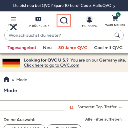
Du bist neu bei QVC? Spare 10 Euro! Code: HalloQVC
Zum
Hauptinhalt
springen
0
MENÜ
WARENKORB
TV-RÜCKBLICK
MEIN QVC
Wonach
suchst
Wenn
du
Tagesangebot
Neu
30 Jahre QVC
Cool mit QVC
Vorschläge
heute?
verfügbar
sind,
verwenden
Sie
Mode
die
Mode
Pfeiltasten
nach
oben
Sortieren:
Top-Treffer
und
Deine Auswahl:
nach
Alle Filter aufheben
unten