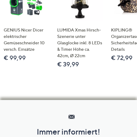
GENIUS Nicer Dicer
LUMIDA Xmas Hirsch-
KIPLING®
elektrischer
Szenerie unter
Organizertas
Gemüseschneider 10
Glasglocke inkl. 8 LEDs
Sicherheitsf
versch. Einsätze
& Timer Höhe ca.
Details
42cm, Ø 22cm
€ 99,99
€ 72,99
€ 39,99
Hilfeseiten,
Service
und
Immer informiert!
Unternehmensinformationen