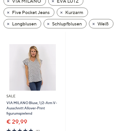
VIA MILANO
EVA LUTZ
oder
wischen
Five Pocket Jeans
Kurzarm
Sie
Longblusen
Schlupfblusen
Weiß
auf
Touch-
Geräten
nach
links
bzw.
rechts,
um
diese
anzuzeigen.
SALE
VIA MILANO Bluse, 1/2-Arm V-
Ausschnitt Allover-Print
figurumspielend
€ 29,99
4.8
6