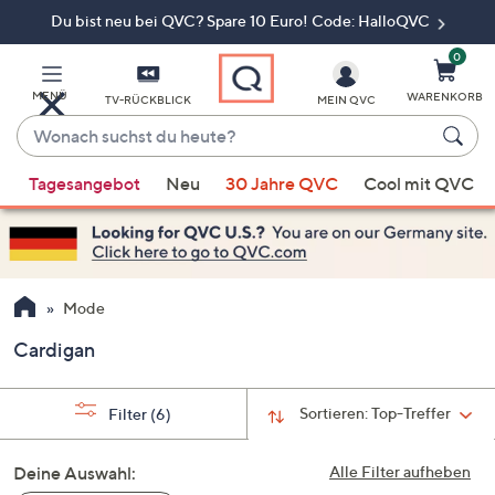
Du bist neu bei QVC? Spare 10 Euro! Code: HalloQVC
Zum
Hauptinhalt
springen
0
MENÜ
WARENKORB
TV-RÜCKBLICK
MEIN QVC
Wonach
suchst
Wenn
du
Tagesangebot
Neu
30 Jahre QVC
Cool mit QVC
Vorschläge
heute?
verfügbar
sind,
verwenden
Sie
Mode
die
Cardigan
Pfeiltasten
nach
oben
Sortieren:
Top-Treffer
Filter
(6)
und
nach
Deine Auswahl:
Alle Filter aufheben
unten