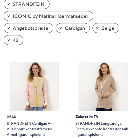
STRANDFEIN
oder
wischen
ICONIC by Marina Hoermanseder
Sie
auf
Angebotspreise
Cardigan
Beige
Touch-
42
Geräten
nach
links
bzw.
rechts,
um
diese
anzuzeigen.
SALE
Zuletzt im TV
STRANDFEIN Longcardigan
STRANDFEIN Cardigan V-
Schmuckknöpfe Kontrastdetails
Ausschnitt kontrastfarbene
figurumspielend
Ärmel figurumspielend