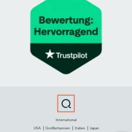
International
USA
Großbritannien
Italien
Japan