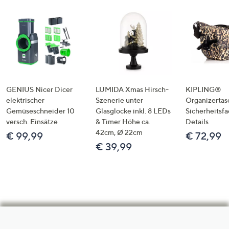
GENIUS Nicer Dicer
LUMIDA Xmas Hirsch-
KIPLING®
elektrischer
Szenerie unter
Organizertas
Gemüseschneider 10
Glasglocke inkl. 8 LEDs
Sicherheitsf
versch. Einsätze
& Timer Höhe ca.
Details
42cm, Ø 22cm
€ 99,99
€ 72,99
€ 39,99
Hilfeseiten,