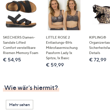
SKECHERS Damen-
LITTLE ROSE 2
KIPLING®
Sandale Lifted
Entlastungs-BHs
Organizertas
Comfort verstellbare
Mikrofasermischung
Sicherheitsf
Riemen Memory Foam
Passform Lady 1x
Details
Spitze, 1x Basic
€ 54,95
€ 72,99
€ 59,99
Wie wär's hiermit?
Mehr sehen