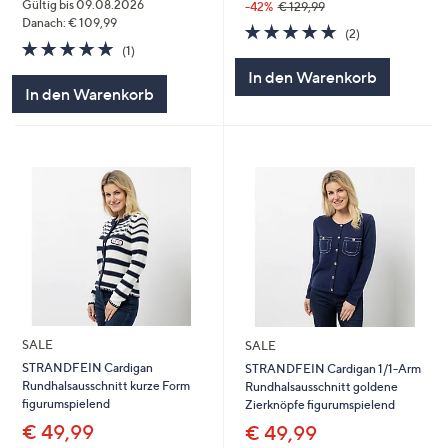
Gültig bis 09.08.2026
-42%
€ 129,99
Danach: € 109,99
5.0
2
(2)
5.0
1
von
Bewertungen
(1)
von
Bewertungen
5
In den Warenkorb
5
In den Warenkorb
SALE
SALE
STRANDFEIN Cardigan
STRANDFEIN Cardigan 1/1-Arm
Rundhalsausschnitt kurze Form
Rundhalsausschnitt goldene
figurumspielend
Zierknöpfe figurumspielend
€ 49,99
€ 49,99