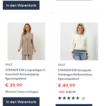
In den Warenkorb
SALE
SALE
STRANDFEIN Longcardigan V-
STRANDFEIN Strickjacke
Ausschnitt Kontrastpiping
Stehkragen Reißverschluss
figurumspielend
figurumspielend
€ 39,99
€ 49,99
Weitere Farben verfügbar
-44%
€ 89,99
4.5
2
(2)
von
Bewertungen
In den Warenkorb
5