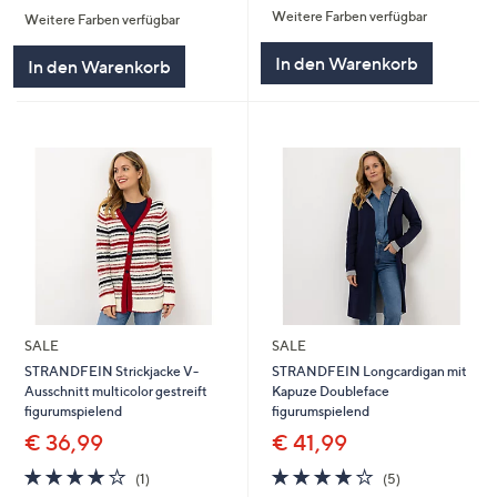
von
Bewertungen
Weitere Farben verfügbar
5
Weitere Farben verfügbar
5
In den Warenkorb
In den Warenkorb
SALE
SALE
STRANDFEIN Strickjacke V-
STRANDFEIN Longcardigan mit
Ausschnitt multicolor gestreift
Kapuze Doubleface
figurumspielend
figurumspielend
€ 36,99
€ 41,99
4.0
1
4.0
5
(1)
(5)
von
Bewertungen
von
Bewertungen