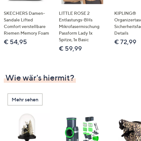
SKECHERS Damen-
LITTLE ROSE 2
KIPLING®
Sandale Lifted
Entlastungs-BHs
Organizertas
Comfort verstellbare
Mikrofasermischung
Sicherheitsf
Riemen Memory Foam
Passform Lady 1x
Details
Spitze, 1x Basic
€ 54,95
€ 72,99
€ 59,99
Wie wär's hiermit?
Mehr sehen