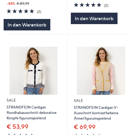
5.0
2
-44%
€ 89,99
(2)
von
Bewertungen
5.0
2
(2)
5
von
Bewertungen
In den Warenkorb
5
In den Warenkorb
SALE
SALE
STRANDFEIN Cardigan
STRANDFEIN Cardigan V-
Rundhalsausschnitt dekorative
Ausschnitt kontrastfarbene
Knöpfe figurumspielend
Ärmel figurumspielend
€ 53,99
€ 69,99
5.0
3
4.6
5