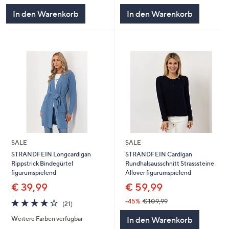
5
5
In den Warenkorb
In den Warenkorb
SALE
SALE
STRANDFEIN Longcardigan
STRANDFEIN Cardigan
Rippstrick Bindegürtel
Rundhalsausschnitt Strasssteine
figurumspielend
Allover figurumspielend
€ 39,99
€ 59,99
3.9
21
-45%
€ 109,99
(21)
von
Bewertungen
Weitere Farben verfügbar
In den Warenkorb
5