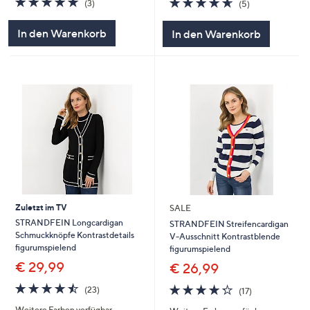
(3)
(5)
von
Bewertungen
von
Bewertungen
5
5
In den Warenkorb
In den Warenkorb
Zuletzt im TV
SALE
STRANDFEIN Longcardigan
STRANDFEIN Streifencardigan
Schmuckknöpfe Kontrastdetails
V-Ausschnitt Kontrastblende
figurumspielend
figurumspielend
€ 29,99
€ 26,99
4.4
23
4.2
17
(23)
(17)
von
Bewertungen
von
Bewertungen
Weitere Farben verfügbar