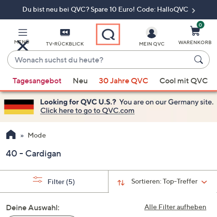
Du bist neu bei QVC? Spare 10 Euro! Code: HalloQVC
Zum
Hauptinhalt
springen
0
MENÜ
WARENKORB
TV-RÜCKBLICK
MEIN QVC
Wonach
suchst
Wenn
du
Tagesangebot
Neu
30 Jahre QVC
Cool mit QVC
Vorschläge
heute?
verfügbar
sind,
verwenden
Sie
Mode
die
40 - Cardigan
Pfeiltasten
nach
oben
Sortieren:
Top-Treffer
Filter
(5)
und
nach
Deine Auswahl:
Alle Filter aufheben
unten