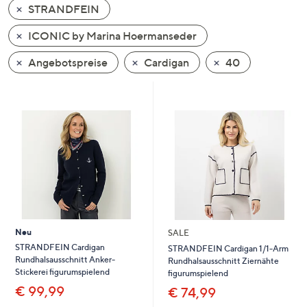
STRANDFEIN
oder
wischen
ICONIC by Marina Hoermanseder
Sie
auf
Angebotspreise
Cardigan
40
Touch-
Geräten
nach
links
bzw.
rechts,
um
diese
anzuzeigen.
Neu
SALE
STRANDFEIN Cardigan
STRANDFEIN Cardigan 1/1-Arm
Rundhalsausschnitt Anker-
Rundhalsausschnitt Ziernähte
Stickerei figurumspielend
figurumspielend
€ 99,99
€ 74,99