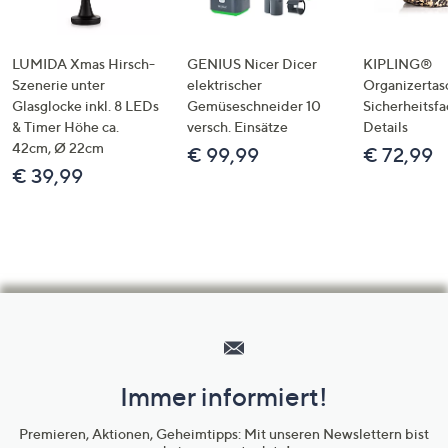
LUMIDA Xmas Hirsch-
GENIUS Nicer Dicer
KIPLING®
Szenerie unter
elektrischer
Organizertas
Glasglocke inkl. 8 LEDs
Gemüseschneider 10
Sicherheitsf
& Timer Höhe ca.
versch. Einsätze
Details
42cm, Ø 22cm
€ 99,99
€ 72,99
€ 39,99
Hilfeseiten,
Service
und
Immer informiert!
Unternehmensinformationen
Premieren, Aktionen, Geheimtipps: Mit unseren Newslettern bist