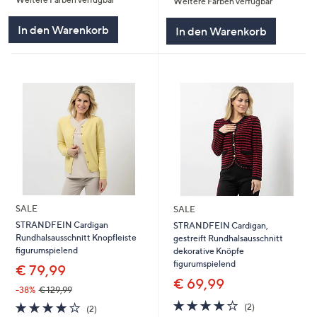
5
Weitere Farben verfügbar
5
In den Warenkorb
In den Warenkorb
SALE
SALE
STRANDFEIN Cardigan
STRANDFEIN Cardigan,
Rundhalsausschnitt Knopfleiste
gestreift Rundhalsausschnitt
figurumspielend
dekorative Knöpfe
figurumspielend
€ 79,99
€ 69,99
-38%
€ 129,99
4.0
2
4.0
2
(2)
(2)
von
Bewertungen