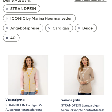
Deine Auswahl:
unten
STRANDFEIN
oder
wischen
ICONIC by Marina Hoermanseder
Sie
auf
Angebotspreise
Cardigan
Beige
Touch-
40
Geräten
nach
links
bzw.
rechts,
um
diese
anzuzeigen.
Versand gratis
Versand gratis
STRANDFEIN Cardigan V-
STRANDFEIN Longcardigan
Ausschnitt kontrastfarbene
Schmuckknöpfe Kontrastdetails