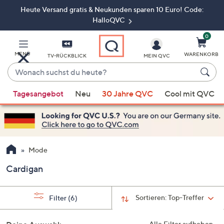
Heute Versand gratis & Neukunden sparen 10 Euro! Code:
Zum
Hauptinhalt
HalloQVC
springen
0
MENÜ
WARENKORB
TV-RÜCKBLICK
MEIN QVC
Wonach
suchst
Wenn
du
Tagesangebot
Neu
30 Jahre QVC
Cool mit QVC
Vorschläge
heute?
verfügbar
sind,
verwenden
Sie
Mode
die
Cardigan
Pfeiltasten
nach
oben
Sortieren:
Top-Treffer
Filter
(6)
und
nach
Alle Filter aufheben