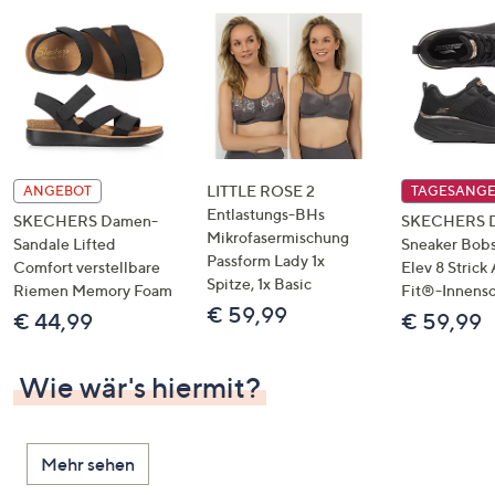
LITTLE ROSE 2
ANGEBOT
TAGESANG
Entlastungs-BHs
SKECHERS Damen-
SKECHERS 
Mikrofasermischung
Sandale Lifted
Sneaker Bobs
Passform Lady 1x
Comfort verstellbare
Elev 8 Strick
Spitze, 1x Basic
Riemen Memory Foam
Fit®-Innens
€ 59,99
€ 44,99
€ 59,99
Wie wär's hiermit?
Mehr sehen