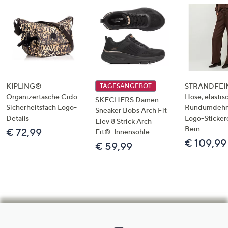
KIPLING®
STRANDFEIN
TAGESANGEBOT
Organizertasche Cido
Hose, elastis
SKECHERS Damen-
Sicherheitsfach Logo-
Rundumdeh
Sneaker Bobs Arch Fit
Details
Logo-Sticker
Elev 8 Strick Arch
Bein
€ 72,99
Fit®-Innensohle
€ 109,99
€ 59,99
Hilfeseiten,
Service