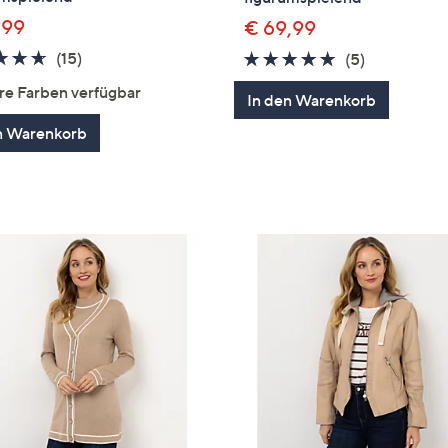
,99
€ 69,99
4.6
15
(15)
4.6
5
(5)
von
Bewertungen
von
Bewertung
re Farben verfügbar
In den Warenkorb
5
5
n Warenkorb