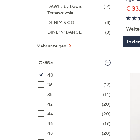
DAWID by Dawid
(12)
€ 33
Tomaszewski
DENIM & CO.
(8)
Weite
DINE 'N' DANCE
(8)
In de
Mehr anzeigen
Größe
40
36
(12)
38
(14)
42
(20)
44
(20)
46
(19)
48
(20)