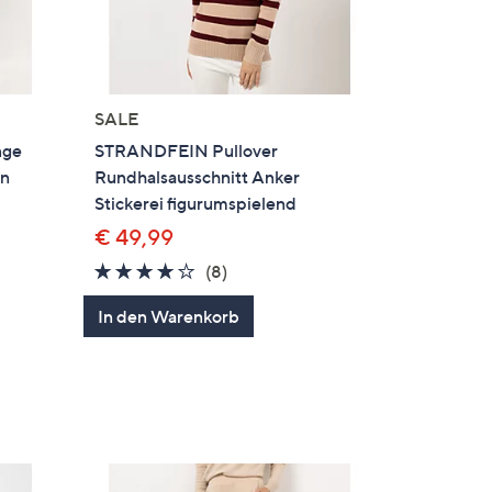
SALE
nge
STRANDFEIN Pullover
in
Rundhalsausschnitt Anker
Stickerei figurumspielend
€ 49,99
4.1
8
(8)
von
Bewertungen
ngen
In den Warenkorb
5