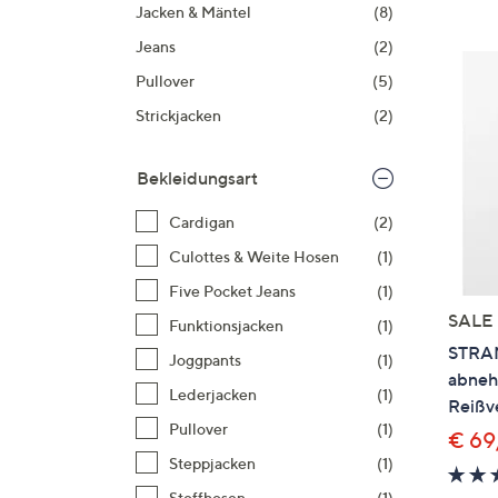
Si
Jacken & Mäntel
(8)
au
Jeans
(2)
T
Pullover
(5)
G
Strickjacken
(2)
n
li
b
Bekleidungsart
re
Cardigan
(2)
u
di
Culottes & Weite Hosen
(1)
an
Five Pocket Jeans
(1)
SALE
Funktionsjacken
(1)
STRA
Joggpants
(1)
abneh
Lederjacken
(1)
Reißv
Pullover
(1)
€ 69
Steppjacken
(1)
Stoffhosen
(1)