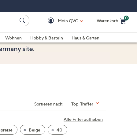
0
Mein QVC
Warenkorb
Einkaufswagen ist le
Wohnen
Hobby & Basteln
Haus & Garten
Sortieren nach:
Top-Treffer
Alle Filter aufheben
preise
Beige
40