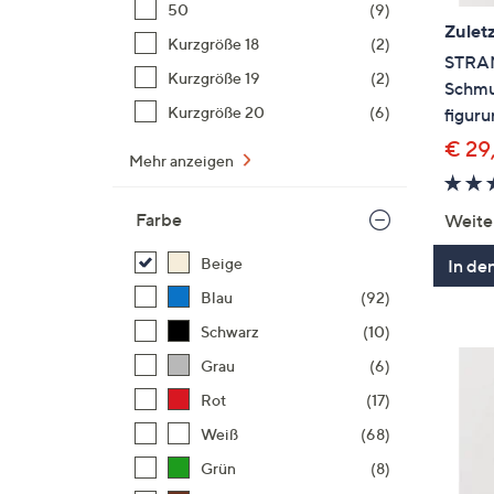
50
(9)
Zuletz
Kurzgröße 18
(2)
STRAN
Kurzgröße 19
(2)
Schmu
Kurzgröße 20
(6)
figur
€ 29
Mehr anzeigen
Farbe
Weite
Beige
In de
Blau
(92)
Schwarz
(10)
Grau
(6)
Rot
(17)
Weiß
(68)
Grün
(8)