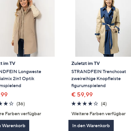
t im TV
Zuletzt im TV
NDFEIN Longweste
STRANDFEIN Trenchcoat
almix 2in1 Optik
zweireihige Knopfleiste
umspielend
figurumspielend
,99
€ 59,99
4.1
36
4.0
4
(36)
(4)
von
Bewertungen
von
Bewertung
re Farben verfügbar
Weitere Farben verfügbar
5
5
n Warenkorb
In den Warenkorb