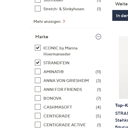
Weite
Stretch- & Slinkyhosen
(1)
In de
Mehr anzeigen
Marke
ICONIC by Marina
Hoermanseder
STRANDFEIN
AMINATI®
(11)
ANNA VON GRIESHEIM
(3)
ANNI FOR FRIENDS
(1)
BONOVA
(7)
Top-
CASHMASOFT
(4)
STRAN
CENTIGRADE
(5)
Stehk
CENTIGRADE ACTIVE
(1)
figur