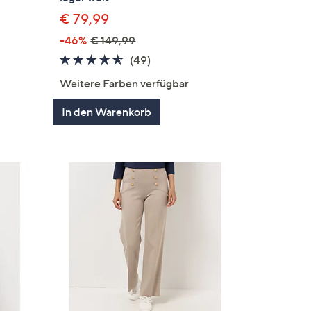
€ 79,99
-46%
€ 149,99
en
4.4
49
(49)
von
Bewertungen
Weitere Farben verfügbar
5
In den Warenkorb