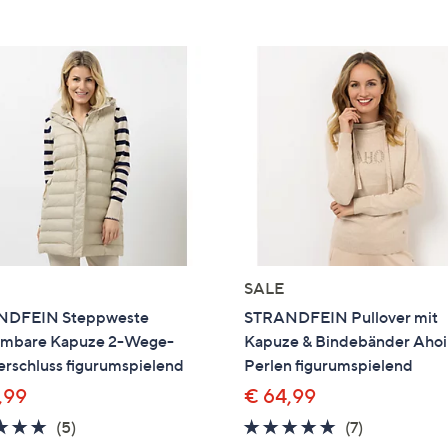
e
f
ouch-
eräten
ach
nks
zw.
chts,
m
ese
zuzeigen.
SALE
NDFEIN Steppweste
STRANDFEIN Pullover mit
mbare Kapuze 2-Wege-
Kapuze & Bindebänder Ahoi
erschluss figurumspielend
Perlen figurumspielend
,99
€ 64,99
5.0
5
4.9
7
(5)
(7)