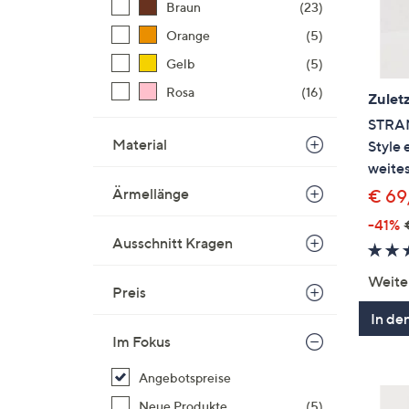
Braun
(23)
Orange
(5)
Gelb
(5)
Rosa
(16)
Zuletz
STRAN
Material
Style 
weites
Ärmellänge
€ 69
-41%
Ausschnitt Kragen
Weite
Preis
In de
Im Fokus
Angebotspreise
Neue Produkte
(5)