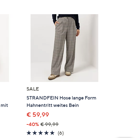
SALE
STRANDFEIN Hose lange Form
 mit
Hahnentritt weites Bein
€ 59,99
-40%
€ 99,99
4.7
6
(6)