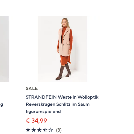
SALE
STRANDFEIN Weste in Wolloptik
ug
Reverskragen Schlitz im Saum
figurumspielend
€ 34,99
3.3
3
(3)