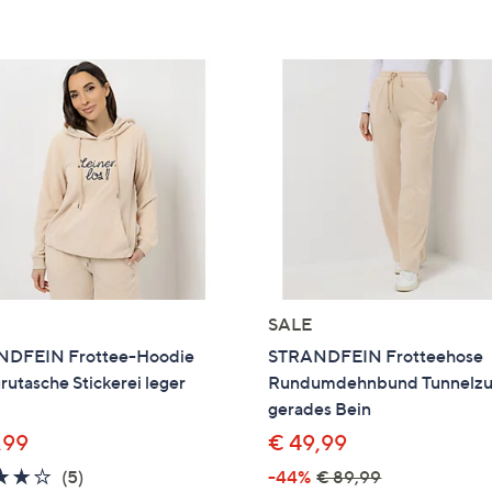
SALE
DFEIN Frottee-Hoodie
STRANDFEIN Frotteehose
utasche Stickerei leger
Rundumdehnbund Tunnelz
gerades Bein
,99
€ 49,99
3.8
5
(5)
-44%
€ 89,99