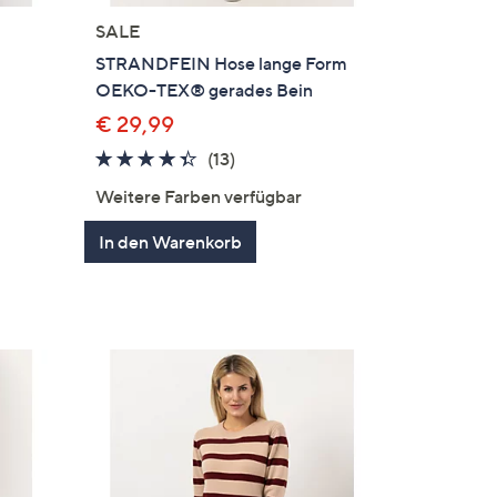
SALE
STRANDFEIN Hose lange Form
OEKO-TEX® gerades Bein
€ 29,99
4.3
13
(13)
von
Bewertungen
Weitere Farben verfügbar
gen
5
In den Warenkorb