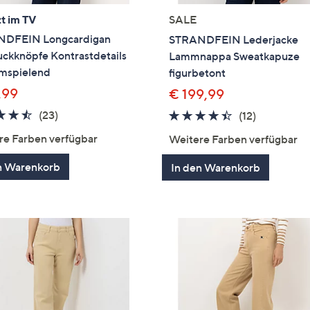
t im TV
SALE
DFEIN Longcardigan
STRANDFEIN Lederjacke
ckknöpfe Kontrastdetails
Lammnappa Sweatkapuze
umspielend
figurbetont
,99
€ 199,99
4.4
23
(23)
4.3
12
(12)
von
Bewertungen
von
Bewertun
re Farben verfügbar
Weitere Farben verfügbar
5
5
n Warenkorb
In den Warenkorb