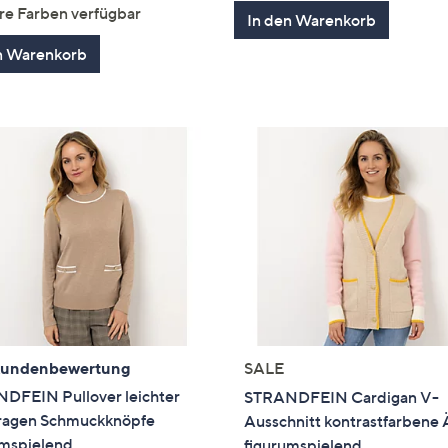
von
Bewertungen
von
Bewertung
re Farben verfügbar
In den Warenkorb
5
5
n Warenkorb
Kundenbewertung
SALE
DFEIN Pullover leichter
STRANDFEIN Cardigan V-
ragen Schmuckknöpfe
Ausschnitt kontrastfarbene
umspielend
figurumspielend