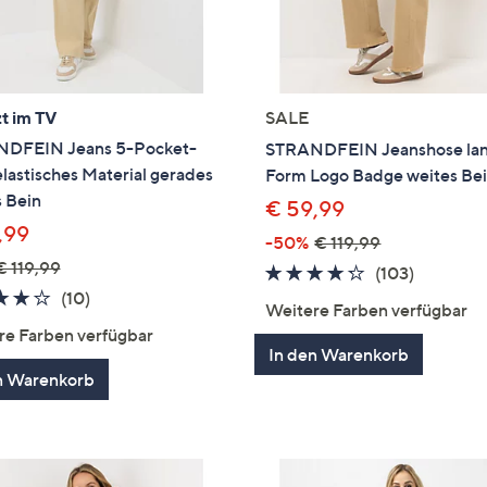
t im TV
SALE
DFEIN Jeans 5-Pocket-
STRANDFEIN Jeanshose la
elastisches Material gerades
Form Logo Badge weites Be
 Bein
€ 59,99
,99
-50%
€ 119,99
€ 119,99
4.2
103
(103)
4.2
10
(10)
von
Bewertu
Weitere Farben verfügbar
von
Bewertungen
5
re Farben verfügbar
5
In den Warenkorb
n Warenkorb