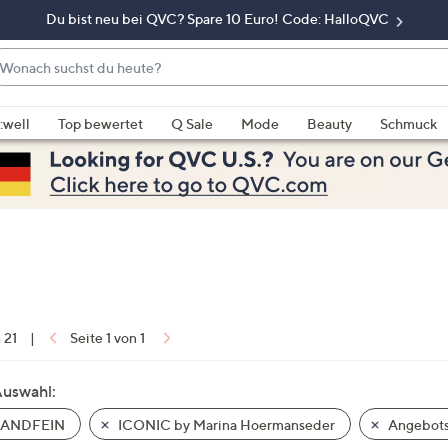
Du bist neu bei QVC? Spare 10 Euro! Code: HalloQVC
onach
chst
enn
u
rschläge
:well
Top bewertet
Q Sale
Mode
Beauty
Schmuck
eute?
rfügbar
nd,
erwenden
e
e
eiltasten
ach
ben
nd
n 21
|
Seite 1 von 1
ach
nten
Auswahl:
der
ANDFEIN
ICONIC by Marina Hoermanseder
Angebots
ischen