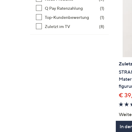
Q Pay Ratenzahlung
(1)
Top-Kundenbewertung
(1)
Zuletzt im TV
(8)
Zuletz
STRA
Materi
figur
€ 39
Weite
In de