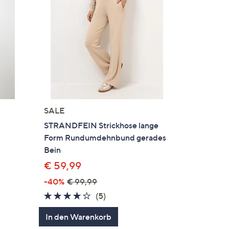
SALE
STRANDFEIN Strickhose lange
Form Rundumdehnbund gerades
Bein
€ 59,99
-40%
€ 99,99
en
4.0
5
(5)
von
Bewertungen
In den Warenkorb
5