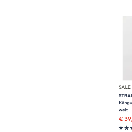
SALE
STRAN
Kängur
weit
€ 39