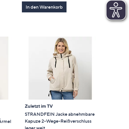
en
von
Bewertungen
In den Warenkorb
5
Zuletzt im TV
STRANDFEIN Jacke abnehmbare
Kapuze 2-Wege-Reißverschluss
 Ärmel
leger weit