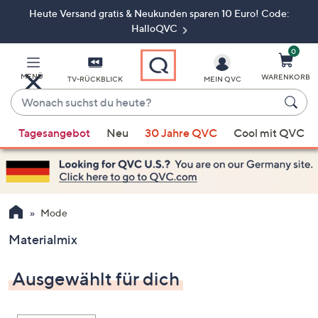
Heute Versand gratis & Neukunden sparen 10 Euro! Code:
Zum
Hauptinhalt
HalloQVC
springen
0
MENÜ
WARENKORB
TV-RÜCKBLICK
MEIN QVC
Wonach
suchst
Wenn
du
Tagesangebot
Neu
30 Jahre QVC
Cool mit QVC
Vorschläge
heute?
verfügbar
sind,
verwenden
Sie
Mode
die
Materialmix
Pfeiltasten
nach
Ausgewählt für dich
oben
und
nach