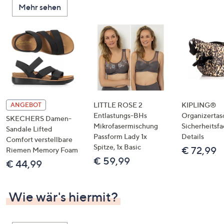
Mehr sehen
unten
oder
wischen
Sie
auf
Touch-
Geräten
nach
links
LITTLE ROSE 2
KIPLING®
ANGEBOT
bzw.
Entlastungs-BHs
Organizertas
SKECHERS Damen-
Mikrofasermischung
Sicherheitsf
rechts,
Sandale Lifted
Passform Lady 1x
Details
um
Comfort verstellbare
Spitze, 1x Basic
€ 72,99
Riemen Memory Foam
diese
€ 59,99
€ 44,99
anzuzeigen.
Wie wär's hiermit?