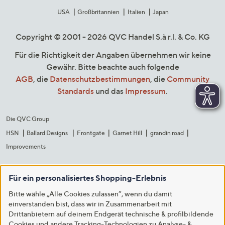
USA
Großbritannien
Italien
Japan
Copyright © 2001 - 2026 QVC Handel S.à r.l. & Co. KG
Für die Richtigkeit der Angaben übernehmen wir keine
Gewähr. Bitte beachte auch folgende
AGB
, die
Datenschutzbestimmungen
, die
Community
Standards
und das
Impressum
.
Die QVC Group
HSN
Ballard Designs
Frontgate
Garnet Hill
grandin road
Improvements
Für ein personalisiertes Shopping-Erlebnis
Bitte wähle „Alle Cookies zulassen“, wenn du damit
einverstanden bist, dass wir in Zusammenarbeit mit
Drittanbietern auf deinem Endgerät technische & profilbildende
Cookies und andere Tracking-Technologien zu Analyse- &