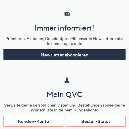
Hilfeseiten,
Service
und
Immer informiert!
Unternehmensinformationen
Premieren, Aktionen, Geheimtipps: Mit unseren Newslettern bist
du immer up to date!
Newsletter abonnieren
Mein QVC
Verwalte deine persönlichen Daten und Bestellungen sowie deine
Wunschliste in deinem Kundenkonto
Kunden-Konto
Bestell-Status