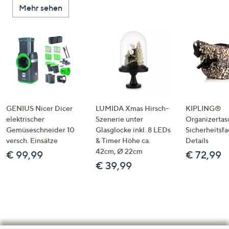
Mehr sehen
GENIUS Nicer Dicer
LUMIDA Xmas Hirsch-
KIPLING®
elektrischer
Szenerie unter
Organizertas
Gemüseschneider 10
Glasglocke inkl. 8 LEDs
Sicherheitsf
versch. Einsätze
& Timer Höhe ca.
Details
42cm, Ø 22cm
€ 99,99
€ 72,99
€ 39,99