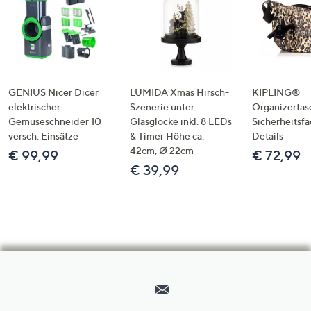
GENIUS Nicer Dicer
LUMIDA Xmas Hirsch-
KIPLING®
elektrischer
Szenerie unter
Organizertas
Gemüseschneider 10
Glasglocke inkl. 8 LEDs
Sicherheitsf
versch. Einsätze
& Timer Höhe ca.
Details
42cm, Ø 22cm
€ 99,99
€ 72,99
€ 39,99
Hilfeseiten,
Service
und