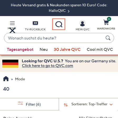
Heute Versand gratis & Neukunden sparen 10 Euro! Code:
Zum
Hauptinhalt
HalloQVC
springen
0
MENÜ
WARENKORB
TV-RÜCKBLICK
MEIN QVC
Wonach
suchst
Wenn
du
Tagesangebot
Neu
30 Jahre QVC
Cool mit QVC
Vorschläge
heute?
verfügbar
sind,
verwenden
Sie
Mode
die
40
Pfeiltasten
nach
oben
Sortieren:
Top-Treffer
Filter
(6)
und
nach
Alle Filter aufheben