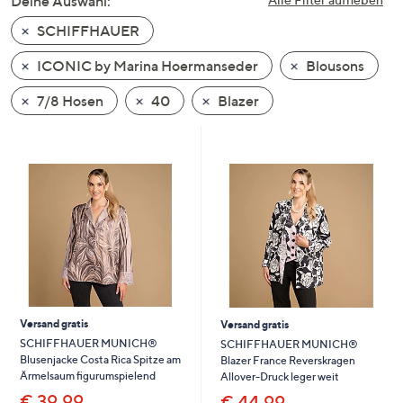
Deine Auswahl:
unten
SCHIFFHAUER
oder
wischen
ICONIC by Marina Hoermanseder
Blousons
Sie
auf
7/8 Hosen
40
Blazer
Touch-
Geräten
nach
links
bzw.
rechts,
um
diese
anzuzeigen.
Versand gratis
Versand gratis
SCHIFFHAUER MUNICH®
SCHIFFHAUER MUNICH®
Blusenjacke Costa Rica Spitze am
Blazer France Reverskragen
Ärmelsaum figurumspielend
Allover-Druck leger weit
€ 39,99
€ 44,99