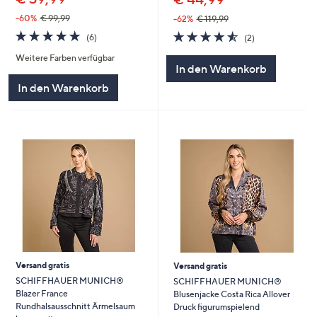
-60%
€ 99,99
-62%
€ 119,99
5.0
6
4.5
2
(6)
(2)
von
Bewertungen
von
Bewertungen
Weitere Farben verfügbar
5
5
In den Warenkorb
In den Warenkorb
Versand gratis
Versand gratis
SCHIFFHAUER MUNICH®
SCHIFFHAUER MUNICH®
Blazer France
Blusenjacke Costa Rica Allover
Rundhalsausschnitt Ärmelsaum
Druck figurumspielend