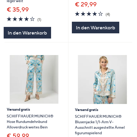
leger weit
€ 29,99
€ 35,99
3.8
4
(4)
4.0
1
von
Bewertungen
(1)
von
Bewertungen
5
In den Warenkorb
5
In den Warenkorb
Versand gratis
Versand gratis
SCHIFFHAUER MUNICH®
SCHIFFHAUER MUNICH®
Hose Rundumdehnbund
Blusenjacke 1/1-Arm V-
Alloverdruck weites Bein
Ausschnitt ausgestellte Ärmel
figurumspielend
€ 59,99