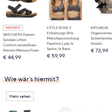
LITTLE ROSE 2
KIPLING®
ANGEBOT
Entlastungs-BHs
Organizertas
SKECHERS Damen-
Mikrofasermischung
Sicherheitsf
Sandale Lifted
Passform Lady 1x
Details
Comfort verstellbare
Spitze, 1x Basic
€ 72,99
Riemen Memory Foam
€ 59,99
€ 44,99
Wie wär's hiermit?
Mehr sehen