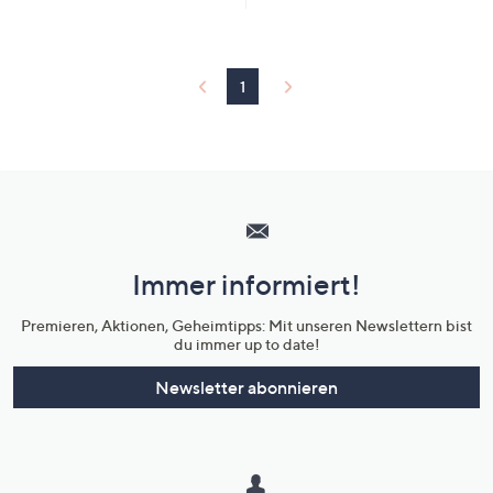
1
Hilfeseiten,
Service
und
Immer informiert!
Unternehmensinformationen
Premieren, Aktionen, Geheimtipps: Mit unseren Newslettern bist
du immer up to date!
Newsletter abonnieren