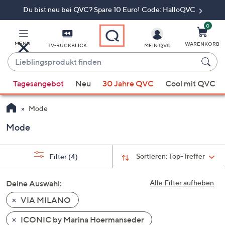
Du bist neu bei QVC? Spare 10 Euro! Code: HalloQVC
Zum
Hauptinhalt
springen
0
MENÜ
WARENKORB
TV-RÜCKBLICK
MEIN QVC
Lieblingsprodukt
finden
Wenn
Tagesangebot
Neu
30 Jahre QVC
Cool mit QVC
Vorschläge
verfügbar
Mode
sind,
verwenden
Mode
Sie
die
Sortieren:
Top-Treffer
Filter
(4)
Pfeiltasten
nach
Deine Auswahl:
Alle Filter aufheben
oben
und
VIA MILANO
nach
ICONIC by Marina Hoermanseder
unten