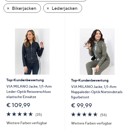
oder
Bikerjacken
Lederjacken
wischen
Sie
auf
Touch-
Geräten
nach
links
bzw.
rechts,
um
Top-Kundenbewertung
Top-Kundenbewertung
diese
VIA MILANO Jacke, 1/1-Arm
VIA MILANO Jacke, 1/1-Arm
anzuzeigen.
Leder-Optik Reissverschluss
Nappaleder-Optik Nietendetails
elastische Einsätze
figurbetont
€ 109,99
€ 99,99
4.6
35
4.6
56
(35)
(56)
von
Bewertungen
von
Bewertungen
Weitere Farben verfügbar
Weitere Farben verfügbar
5
5