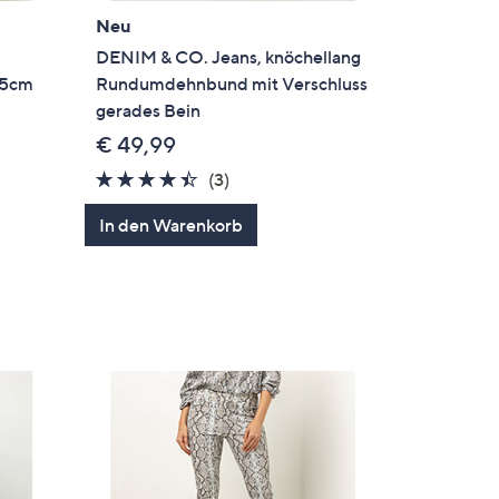
Neu
DENIM & CO. Jeans, knöchellang
85cm
Rundumdehnbund mit Verschluss
gerades Bein
€ 49,99
4.3
3
(3)
en
von
Bewertungen
In den Warenkorb
5