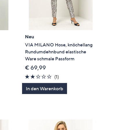
Neu
VIA MILANO Hose, knöchellang
Rundumdehnbund elastische
Ware schmale Passform
€ 69,99
2.0
1
(1)
en
von
Bewertungen
In den Warenkorb
5