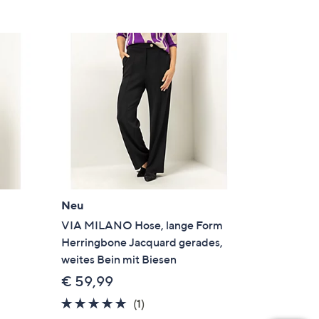
Neu
m
VIA MILANO Hose, lange Form
Herringbone Jacquard gerades,
weites Bein mit Biesen
€ 59,99
5.0
1
(1)