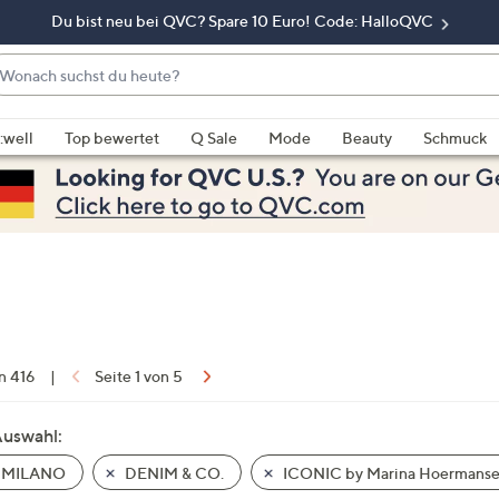
Du bist neu bei QVC? Spare 10 Euro! Code: HalloQVC
onach
chst
enn
u
rschläge
:well
Top bewertet
Q Sale
Mode
Beauty
Schmuck
eute?
rfügbar
nd,
erwenden
e
e
eiltasten
ach
ben
nd
on 416
|
Seite 1 von 5
ach
nten
Auswahl:
der
 MILANO
DENIM & CO.
ICONIC by Marina Hoermans
ischen