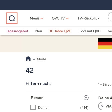
Zum
Hauptinhalt
springen
W
Menü
QVC TV
TV-Rückblick
su
W
d
Vo
Tagesangebot
Neu
30 Jahre QVC
Cool mit QVC
be
h
ve
QLINARISCH
Technik
si
v
Si
Mode
di
Pf
42
n
o
Filtern nach:
u
1 - 96 v
n
Zur
u
Person
Deine 
Produktliste
o
springen
VIA
Damen
(414)
w