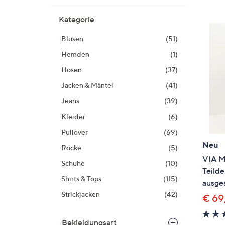
Si
au
Kategorie
T
Blusen
(51)
G
n
Hemden
(1)
li
Hosen
(37)
b
Jacken & Mäntel
(41)
re
u
Jeans
(39)
di
Kleider
(6)
an
Pullover
(69)
Neu
Röcke
(5)
VIA M
Schuhe
(10)
Teild
Shirts & Tops
(115)
ausges
Strickjacken
(42)
€ 69
Bekleidungsart