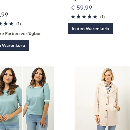
€ 59,99
,99
5.0
1
(1)
5.0
1
von
Bewertung
(1)
In den Warenkorb
von
Bewertungen
5
re Farben verfügbar
5
n Warenkorb