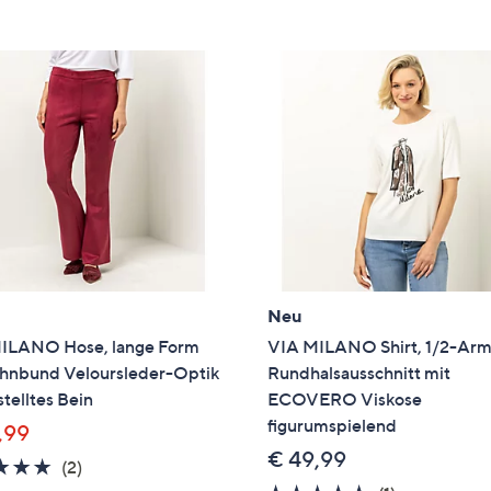
e
f
ouch-
eräten
ach
nks
zw.
chts,
m
ese
zuzeigen.
Neu
ILANO Hose, lange Form
VIA MILANO Shirt, 1/2-Ar
ehnbund Veloursleder-Optik
Rundhalsausschnitt mit
telltes Bein
ECOVERO Viskose
figurumspielend
,99
€ 49,99
5.0
2
(2)