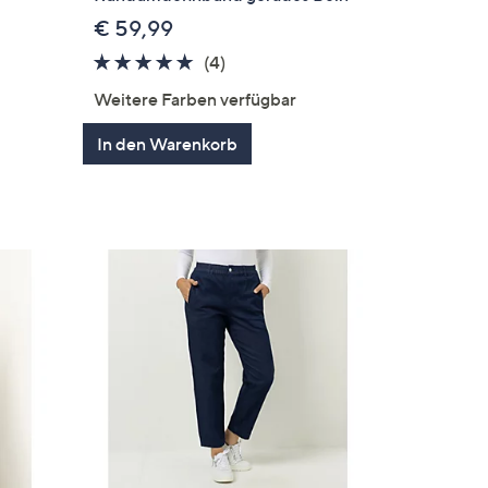
€ 59,99
4.8
4
(4)
en
von
Bewertungen
Weitere Farben verfügbar
5
In den Warenkorb