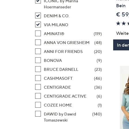
ICONIC by Marina
Bein
Hoermanseder
€ 59
DENIM & CO.
VIA MILANO
Weite
AMINATI®
(119)
ANNA VON GRIESHEIM
(48)
In de
ANNI FOR FRIENDS
(20)
BONOVA
(9)
BRUCE DARNELL
(23)
CASHMASOFT
(46)
CENTIGRADE
(36)
CENTIGRADE ACTIVE
(6)
COZEE HOME
(1)
DAWID by Dawid
(140)
Tomaszewski