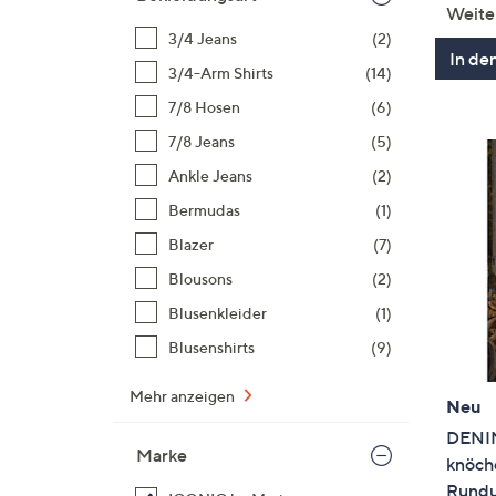
Weite
3/4 Jeans
(2)
In de
3/4-Arm Shirts
(14)
7/8 Hosen
(6)
7/8 Jeans
(5)
Ankle Jeans
(2)
Bermudas
(1)
Blazer
(7)
Blousons
(2)
Blusenkleider
(1)
Blusenshirts
(9)
Mehr anzeigen
Neu
DENIM
Marke
knöche
Rundu