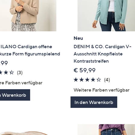
Neu
ILANO Cardigan offene
DENIM & CO. Cardigan V-
 kurze Form figurumspielend
Ausschnitt Knopfleiste
Kontraststreifen
,99
€ 59,99
4.3
3
(3)
von
Bewertungen
4.2
4
(4)
re Farben verfügbar
5
von
Bewertung
Weitere Farben verfügbar
5
n Warenkorb
In den Warenkorb