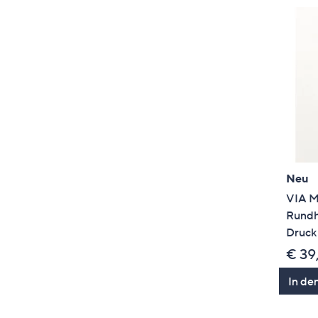
Neu
VIA M
Rundha
Druck
€ 39
In de