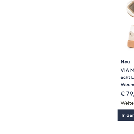
Neu
VIA 
echt 
Wechs
€ 79
Weite
In de