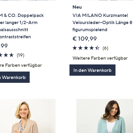
Neu
 & CO. Doppelpack
VIA MILANO Kurzmantel
er langer 1/2-Arm
Veloursleder-Optik Länge 
alsausschnitt
figurumspielend
ntraststreifen
€ 109,99
,99
4.3
6
(6)
4.5
19
von
Bewertung
(19)
Weitere Farben verfügbar
von
Bewertungen
5
re Farben verfügbar
5
In den Warenkorb
n Warenkorb