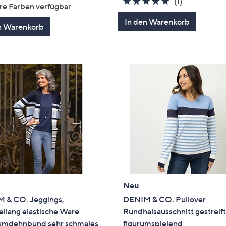
von
Bewertungen
5.0
1
(1)
re Farben verfügbar
5
von
Bewertung
In den Warenkorb
5
n Warenkorb
Neu
 & CO. Jeggings,
DENIM & CO. Pullover
llang elastische Ware
Rundhalsausschnitt gestreif
mdehnbund sehr schmales
figurumspielend