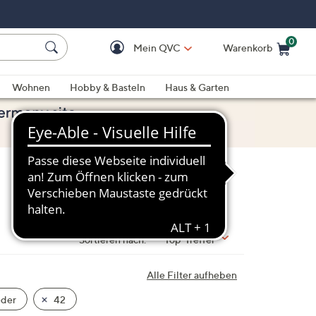
0
Mein QVC
Warenkorb
Einkaufswagen ist le
Wohnen
Hobby & Basteln
Haus & Garten
Sortieren nach:
Top-Treffer
Alle Filter aufheben
eder
42