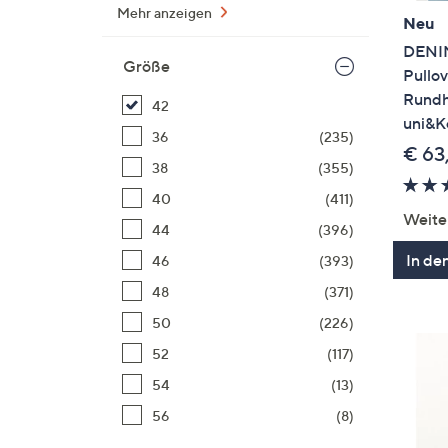
Mehr anzeigen
Neu
DENIM
Größe
Pullov
Rundh
42
uni&Ko
36
(235)
€ 63
38
(355)
40
(411)
Weite
44
(396)
In de
46
(393)
48
(371)
50
(226)
52
(117)
54
(13)
56
(8)